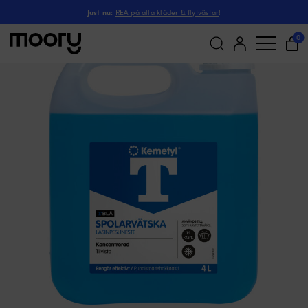
Spolarvätska Kemetyl T-Blå -25°C,
Till båten
-
Vindrutetorkare
-
Spolarvätska
-
Just nu:
REA på alla kläder & flytvästar
!
0
(1)
Sök
efter: