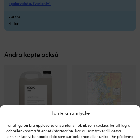
spolarvatska/?variant=1
VOLYM
4 liter
Andra köpte också
Hantera samtycke
För att ge en bra upplevelse använder vi teknik som cookies för att lagra
Högeffektivt
Övningssjökort
och/eller komma åt enhetsinformation. När du samtycker till dessa
Rengöringsmedel med oxalsyra
Övningssjökort Sjöfartsverket
rengöringsmedel
–
tekniker kan vi behandla data som surfbeteende eller unika ID:n på denna
NOCK Sandö, koncentrerad, 5
Förarintyg 931 (Utgåva 2023)