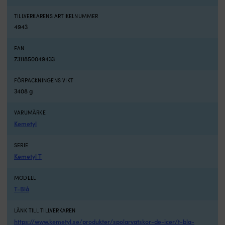
TILLVERKARENS ARTIKELNUMMER
4943
EAN
7311850049433
FÖRPACKNINGENS VIKT
3408 g
VARUMÄRKE
Kemetyl
SERIE
Kemetyl T
MODELL
T-Blå
LÄNK TILL TILLVERKAREN
https://www.kemetyl.se/produkter/spolarvatskor-de-icer/t-bla-