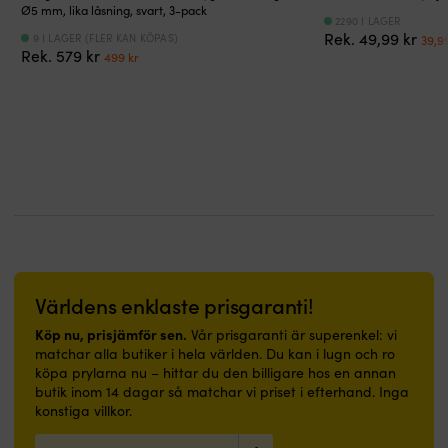
rengöring
utrymmen.
sikt
ytor
inramningsprodukter.
Ø5 mm, lika låsning, svart, 3-pack
2290 I LAGER
gör
Enkel
även
Koncentererad
Mindre
Det
Rek.
49,99
kr
9 I LAGER (FLER KAN KÖPAS)
39,9
den
att
på
effektiv
hanteringsspår
Det
Det
Rek.
579
kr
urs
499
kr
smidig
rengöra
sommarhalvåret
formula-
eller
ursprungliga
nuvarande
pris
att
och
Behovet
möjliggör
lättare
priset
priset
var:
använda
behaglig
av
låg
veck
var:
är:
49,9
i
att
att
utspädning
kan
579 kr.
499 kr.
trånga
gå
spola
och
därför
utrymmen,
på
rent
därmed
förekomma
både
–
vindrutan
ökad
utan
på
passar
under
effektivitet
att
båt
lika
våren
vid
påverka
och
bra
och
grövre
funktion
i
i
sommaren
smuts
eller
hemmet.
båt
avtar
Kan
läsbarhet.
|
som
något
spädas
Världens enklaste prisgaranti!
Båtmatta
i
–
ända
med
hall
men
Köp nu, prisjämför sen.
upp
Vår prisgaranti är superenkel: vi
marin
eller
den
till
matchar alla butiker i hela världen. Du kan i lugn och ro
design,
badrum.
upphör
1:4
köpa prylarna nu – hittar du den billigare hos en annan
nautiska
|
inte.
–
butik inom 14 dagar så matchar vi priset i efterhand. Inga
signalflaggor
Båtmatta
Under
räcker
konstiga villkor.
–
med
den
länge
skapar
marinblå
varmare,