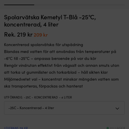
1
2
3
4
Spolarvätska Kemetyl T-Blå -25°C,
koncentrerad, 4 liter
Rek.
219
kr
Det
Det
209
kr
ursprungliga
nuvarande
Koncentrerad spolarvätska för utspädning
priset
priset
Blandas med vatten för att användas från temperaturer på
var:
är:
-6°C till -25°C – anpassa beroende på var du kör
219 kr.
209 kr.
Rengör vindrutan effektivt från vägsalt och annan smuts utan
att torka ut gummilister och torkarblad – håll sikten klar
Miljömedvetet val – koncentrat minskar mängden vatten som
ska transporteras, förpackas och hanterat
UTFÖRANDE
:
-25C - KONCENTRERAD - 4 LITER
LEVERANS 59 KR
12 I LAGER