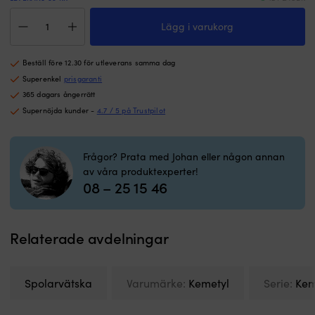
Spolarvätska
Lägg i varukorg
Kemetyl
T-
Blå
Beställ före 12.30 för utleverans samma dag
-25°C,
koncentrerad,
Superenkel
prisgaranti
4
365 dagars ångerrätt
liter
Supernöjda kunder -
4.7 / 5 på Trustpilot
mängd
Frågor? Prata med Johan eller någon annan
av våra produktexperter!
08 – 25 15 46
Relaterade avdelningar
Spolarvätska
Varumärke:
Kemetyl
Serie:
Kem