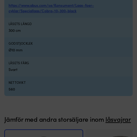
låspaketet
o
https://www.abus.com/se/Konsument/Laas-foer-
från
te
cyklar/Speciallaas/Cobra-10-300-black
SXP
en
passar
E
LÅSETS LÄNGD
när
D
300 cm
du
h
vill
l
låsa
k
GODSTJOCKLEK
fast
et
Ø10 mm
båt
r
eller
Q
LÅSETS FÄRG
marin
h
Svart
utrustning
m
vid
e
exempelvis
A
NETTOVIKT
brygga,
9
560
bom,
lå
trailer
fö
eller
at
annan
l
Jämför med andra storsäljare inom
låsvajrar
fast
fa
förankringspunkt.
b
Den
v
3
el