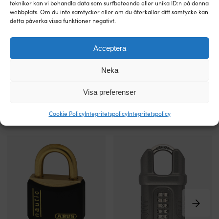
klassningen
g
Ø10 mm
Ø10 mm
tekniker kan vi behandla data som surfbeteende eller unika ID:n på denna
Hänglåset
st
webbplats. Om du inte samtycker eller om du återkallar ditt samtycke kan
är
sv
detta påverka vissa funktioner negativt.
FÄRG
FÄRG
klass
Vä
Svart
Svart
3-
rä
godkänt
u
Acceptera
och
D
Till produkten
har
vä
Neka
en
m
bygel
h
Visa preferenser
med
i
diameter
kl
på
3
Cookie Policy
Integritetspolicy
Integritetspolicy
Andra köpte också
13
m
millimeter.
Ø
Det
mi
ger
b
en
o
tydlig
h
säkerhetsnivå
i
när
kl
försäkringskrav
4
är
m
viktiga.
Ø