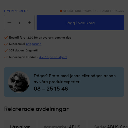
att
kä
låsa
p
vid
1,
LEVERANS 59 KR
BESTÄLLNINGSVARA | 3 - 6 ARBETSDAGAR
brygga
el
Låsvajer
eller
2,
Lägg i varukorg
ABUS
trailer.
m
Cobra,
Ger
G
300
Beställ före 12.30 för utleverans samma dag
flexibel
fr
cm,
förankring
f
Ø10
Superenkel
prisgaranti
och
g
mm,
365 dagars ångerrätt
tryggare
t
svart
Supernöjda kunder -
4.7 / 5 på Trustpilot
fastlåsning
m
mängd
av
m
båt
s
Frågor? Prata med Johan eller någon annan
eller
m
av våra produktexperter!
utrustning.
ri
08 – 25 15 46
|
fö
Komplett
re
låspaket
|
med
K
Relaterade avdelningar
klass
l
3-
fö
hänglås
s
och
fa
Låsvajrar
Varumärke:
ABUS
Serie:
ABUS Cob