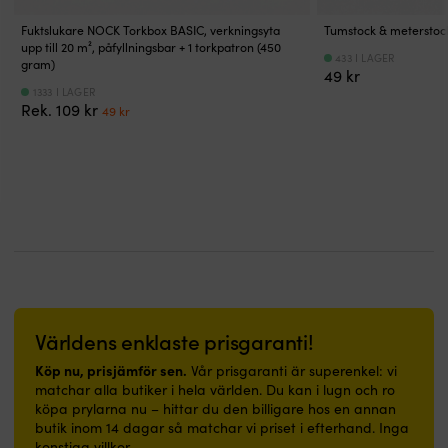
öglor
med
trygg
mellan
|
til
utan
2
låsning
Ø6
Rostfritt
Fuktslukare NOCK Torkbox BASIC, verkningsyta
Tumstock & meterstock 
at
lås.
nycklar
vid
mm,
hus,
upp till 20 m², påfyllningsbar + 1 torkpatron (450
s
433 I LAGER
för
brygga
Ø8
mekanism
gram)
la
49
kr
praktisk
eller
mm
och
o
1333 I LAGER
reserv
förvaring.
och
bygel
Det
Det
Rek.
109
kr
b
49
kr
ombord.
|
Ø10
tål
ursprungliga
nuvarande
H
ABUS
TITALIUM-
mm
fuktiga
priset
priset
s
T84MB
låskropp
bygel
marina
var:
är:
i
är
ger
efter
miljöer.
109 kr.
49 kr.
pl
ett
robust
behov.
Diskus-
m
nyckellåst
stöldskydd
ABUS
formen
o
hänglås
med
158
ger
ri
för
låg
är
liten
fö
utomhusbruk
vikt
ett
bygelöppning
m
vid
ombord.
hänglås
och
p
båt,
NANO
med
försvårar
b
brygga,
PROTECT-
kod
uppbrytning.
Världens enklaste prisgaranti!
T
hamn
belagd
för
8
ko
och
stålbygel
dig
millimeter
Köp nu, prisjämför sen.
Vår prisgaranti är superenkel: vi
fö
friluftsförvaring.
står
som
bygel
matchar alla butiker i hela världen. Du kan i lugn och ro
m
Kombinationen
emot
vill
ger
köpa prylarna nu – hittar du den billigare hos en annan
a
av
fukt
låsa
robust
butik inom 14 dagar så matchar vi priset i efterhand. Inga
H
massiv
och
utan
fastlåsning
konstiga villkor.