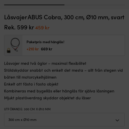
1
2
Låspaket
L
Låsvajer ABUS Cobra, 300 cm, Ø10 mm, svart
Låspaket med hänglås (klass 3) SXP, Ø13 mm & låsvajer (ingen klassing),
L
med
fö
300 cm
k
klass
at
Rek.
599
kr
Det
Det
459
kr
I LAGER
3-
s
ursprungliga
nuvarande
Det
Det
849
kr
805
kr
godkänt
bå
ursprungliga
nuvarande
priset
priset
hänglås
va
Paketpris med hänglås!
priset
priset
var:
är:
och
el
+210 kr
669 kr
var:
är:
3
ut
599 kr.
459 kr.
849 kr.
805 kr.
meter
vi
Låsvajer med två öglor – maximal flexibilitet
plastbelagd
b
vajer
tr
Stöldskyddar snabbt och enkelt det mesta – allt från stegen vid
i
el
båten till motorcykelhjälmen
härdat
fö
Enkelt att fästa i fasta objekt
stål.
Vä
Kombineras med bygellås eller hänglås för själva låsningen
Öglor
h
i
i
Mjukt plastöverdrag skyddar objektet du låser
båda
kl
ändar
3
UTFÖRANDE
:
300 CM X Ø10 MM
gör
el
det
4
enkelt
o