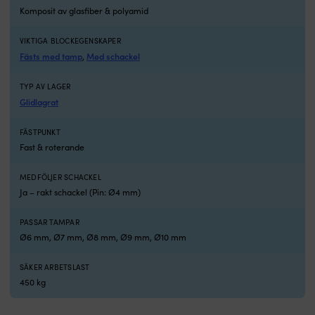
Komposit av glasfiber & polyamid
VIKTIGA BLOCKEGENSKAPER
Fästs med tamp
Med schackel
,
TYP AV LAGER
Glidlagrat
FÄSTPUNKT
Fast & roterande
MEDFÖLJER SCHACKEL
Ja – rakt schackel (Pin: Ø4 mm)
PASSAR TAMPAR
Ø6 mm, Ø7 mm, Ø8 mm, Ø9 mm, Ø10 mm
SÄKER ARBETSLAST
450 kg