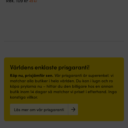
Rek.
109
kr
om
49
kr
och
exteriört
ursprungliga
nuvarande
den
behaglig
som
priset
priset
är
att
interiör,
var:
är:
ännu
gå
ovan
109 kr.
49 kr.
bättre
på
vattenlinjen
som
–
Förbehandlas
skotlina
passar
med
Perfekt
lika
för
som
bra
underlaget
skot
i
avsedd
–
båt
primer
polyesterkärnan
som
Kan
Världens enklaste prisgaranti!
räcker
i
även
när
hall
appliceras
Köp nu, prisjämför sen.
Vår prisgaranti är superenkel: vi
stumheten
eller
direkt
matchar alla butiker i hela världen. Du kan i lugn och ro
inte
badrum.
på
köpa prylarna nu – hittar du den billigare hos en annan
är
|
rengjord,
butik inom 14 dagar så matchar vi priset i efterhand. Inga
det
Båtmatta
avfettad
konstiga villkor.
viktigaste
med
&
Funkar
marinblå
avslipad
Läs mer om vår prisgaranti
även
design
glasfiber
som
och
Mycket
fall
välkommen-
god
–