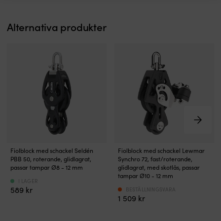
störra
Polyester
båtar
HT
Alternativa produkter
&
ger
trimtampar
rimlig
Förstärkta
stumhet
sidor
(<5%)
i
–
rostfritt
räcker
–
utmärkt
lång
för
livslängd
fritidssegling
Glasfiberförstärkt
Bra
polyamid
allroundtamp
–
–
lätt
32-
PBB50
Synchro
&
flätat
Fiolblock med schackel Seldén
Fiolblock med schackel Lewmar
–
72
starkt
hölje
PBB 50, roterande, glidlagrat,
Synchro 72, fast/roterande,
glidlagrat
–
Svirvlande
passar tampar Ø8 - 12 mm
löper
glidlagrat, med skotlås, passar
block
glidlagrat
tampar Ø10 - 12 mm
schackel
fint
I LAGER
för
block
–
i
589
kr
BESTÄLLNINGSVARA
höga
med
ger
block
1 509
kr
arbetslaster
hög
rätt
och
Passar
kvalité
vinkel
ger