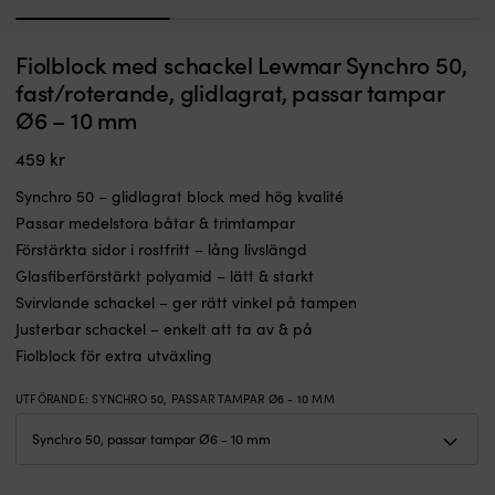
1
2
3
Fiolblock med schackel Lewmar Synchro 50,
fast/roterande, glidlagrat, passar tampar
Ø6 – 10 mm
459
kr
Synchro 50 – glidlagrat block med hög kvalité
Passar medelstora båtar & trimtampar
Förstärkta sidor i rostfritt – lång livslängd
Glasfiberförstärkt polyamid – lätt & starkt
Svirvlande schackel – ger rätt vinkel på tampen
Justerbar schackel – enkelt att ta av & på
Fiolblock för extra utväxling
UTFÖRANDE
:
SYNCHRO 50, PASSAR TAMPAR Ø6 - 10 MM