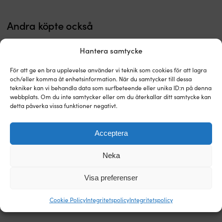
Andra köpte också
Hantera samtycke
För att ge en bra upplevelse använder vi teknik som cookies för att lagra
och/eller komma åt enhetsinformation. När du samtycker till dessa
tekniker kan vi behandla data som surfbeteende eller unika ID:n på denna
webbplats. Om du inte samtycker eller om du återkallar ditt samtycke kan
detta påverka vissa funktioner negativt.
Acceptera
Synchro
Tamp
Trippelblock med schackel
Tågvirke på löpmeter Regatta
72
med
Neka
Lewmar Synchro 72,
Ropes Titanic, polyester HT-
–
Polyester
fast/roterande, glidlagrat, passar
kärna, 32-flätat polyester-hölje,
glidlagrat
HT
tampar Ø10 - 12 mm
vit/grå
Visa preferenser
block
för
BESTÄLLNINGSVARA
I LAGER
med
prismedvetna
2 069
kr
12,99
kr
Cookie Policy
Integritetspolicy
Integritetspolicy
hög
nöjesseglare
kvalité
Kärna
Passar
i