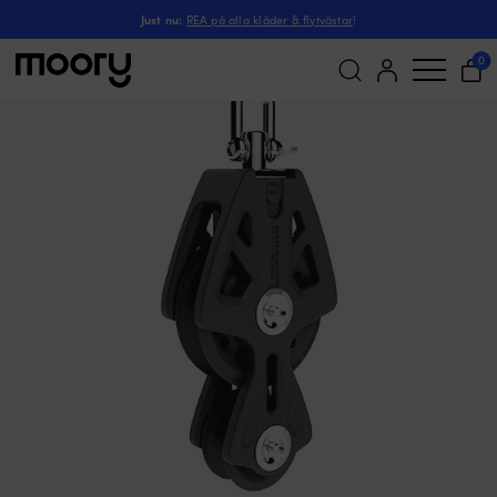
Fiolblock med schackel Lewmar Synchro 50, fast/
Segling
-
Block
-
Fiolblock
-
Just nu:
REA på alla kläder & flytvästar
!
0
(1)
Sök
efter: