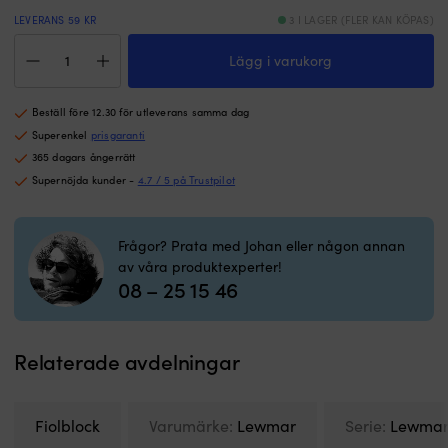
LEVERANS 59 KR
3 I LAGER (FLER KAN KÖPAS)
Fiolblock
Lägg i varukorg
med
schackel
Lewmar
Beställ före 12.30 för utleverans samma dag
Synchro
50,
Superenkel
prisgaranti
fast/roterande,
365 dagars ångerrätt
glidlagrat,
Supernöjda kunder -
4.7 / 5 på Trustpilot
passar
tampar
Ø6
Frågor? Prata med Johan eller någon annan
-
av våra produktexperter!
10
08 – 25 15 46
mm
mängd
Relaterade avdelningar
Fiolblock
Varumärke:
Lewmar
Serie:
Lewmar