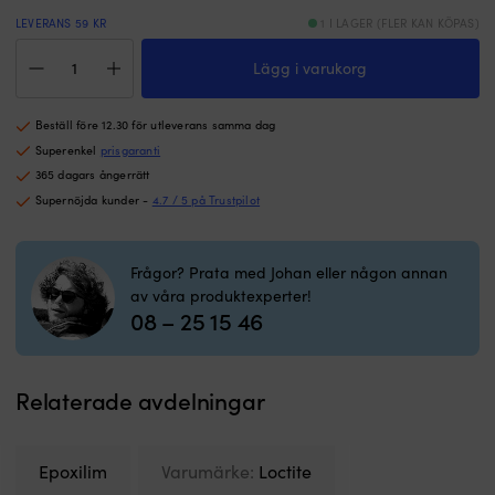
som
m
inomhus
so
LEVERANS 59 KR
1 I LAGER (FLER KAN KÖPAS)
Effektfull
&
Epoxilim
formula
to
Lägg i varukorg
Loctite
–
L
EA
betsen
&
3430,
framhäver
is
Beställ före 12.30 för utleverans samma dag
2-
mahognyns
–
komponent,
Superenkel
prisgaranti
naturliga
s
24
365 dagars ångerrätt
färg,
m
ml,
Supernöjda kunder -
4.7 / 5 på Trustpilot
djup
d
transparent
&
&
mängd
lyster
mi
Frågor? Prata med Johan eller någon annan
Underlaget
G
bör
å
av våra produktexperter!
08 – 25 15 46
vara
–
rent
l
&
m
torrt
sö
Relaterade avdelningar
innan
&
det
sa
betsas
P
Vid
el
Epoxilim
Varumärke:
Loctite
behov
i