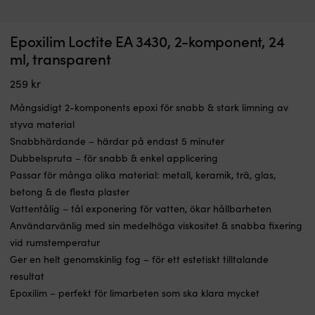
Bets
L
Epoxilim Loctite EA 3430, 2-komponent, 24
Bets Epifanes Classic Mahogny Stain
N
framtagen
&
ml, transparent
för
I LAGER
t
289
kr
klassiska
–
259
kr
mahognybåtar,
s
möbler,
e
Mångsidigt 2-komponents epoxi för snabb & stark limning av
skåp,
va
styva material
dörrar,
fö
Snabbhärdande – härdar på endast 5 minuter
lådor
id
etc.
fö
Dubbelspruta – för snabb & enkel applicering
Speciellt
n
Passar för många olika material: metall, keramik, trä, glas,
avsedd
a
betong & de flesta plaster
för
t
Vattentålig – tål exponering för vatten, ökar hållbarheten
användning
&
på
a
Användarvänlig med sin medelhöga viskositet & snabba fixering
mahogny-
t
vid rumstemperatur
träslag
G
Ger en helt genomskinlig fog – för ett estetiskt tilltalande
Kan
U
resultat
appliceras
re
såväl
–
Epoxilim – perfekt för limarbeten som ska klara mycket
utom-
s