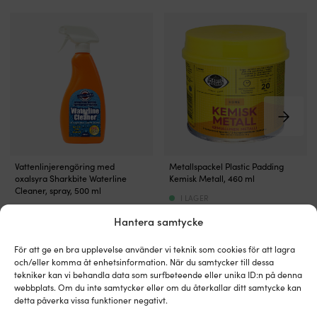
nästa
lager
eller
lack
/
fernissa
Vid
lackering
med
2-
komponentslack:
låt
Välberömd
2-
betsen
Vattenlinjerengöring med
Metallspackel Plastic Padding
vattenlinjetvätt
komponents
oxalsyra Sharkbite Waterline
Kemisk Metall, 460 ml
torka
med
metallspackel
Cleaner, spray, 500 ml
i
I LAGER
hög
–
2
Det
Det
369
kr
I LAGER
219
kr
prestanda
för
–
Det
Det
Hantera samtycke
299
kr
ursprungliga
nuvarande
209
kr
Effektiv
lagning
3
ursprungliga
nuvarande
priset
priset
–
av
dagar
priset
priset
var:
är:
För att ge en bra upplevelse använder vi teknik som cookies för att lagra
tar
sprickor
Estimerad
var:
är:
369 kr.
219 kr.
och/eller komma åt enhetsinformation. När du samtycker till dessa
bort
&
täckförmåga:
299 kr.
209 kr.
tekniker kan vi behandla data som surfbeteende eller unika ID:n på denna
smuts
hål
8
webbplats. Om du inte samtycker eller om du återkallar ditt samtycke kan
Alternativa produkter
&
i
–
detta påverka vissa funktioner negativt.
missfärgningar
metall,
14