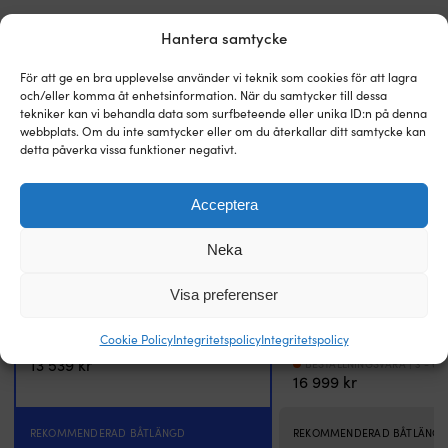
utförandena
u
är
d
Hantera samtycke
vilken
vi
dimension
k
För att ge en bra upplevelse använder vi teknik som cookies för att lagra
kätting/lina
fr
och/eller komma åt enhetsinformation. När du samtycker till dessa
kättinghjulet
y
tekniker kan vi behandla data som surfbeteende eller unika ID:n på denna
är
p
webbplats. Om du inte samtycker eller om du återkallar ditt samtycke kan
gjort
f
detta påverka vissa funktioner negativt.
för
o
samt
g
motoreffekt.
e
Acceptera
Du
m
väljer
s
Neka
mellan
m
500
B
Elektriskt ankarspel Lofrans X1 700 Dark
Elektriskt ankarspel (paket)
Visa preferenser
W
fö
Version, 800 W, 12 V, för Ø6 mm kätting /
X Kit 600 W, Babord, 12 V, f
(12
m
Ø12 mm 3-slagen lina med kätting
helblyad lina + automatsäkr
V)
f
Cookie Policy
Integritetspolicy
Integritetspolicy
manöverpanel + kablage + fj
BESTÄLLNINGSVARA | 3 - 6 ARBETSDAGAR
för
S
13 539
kr
BESTÄLLNINGSVARA | 3 - 6
antingen
ä
16 999
kr
Ø6
ti
mm
i
kätting
a
REKOMMENDERAD BÅTLÄNGD
REKOMMENDERAD BÅTLÄNG