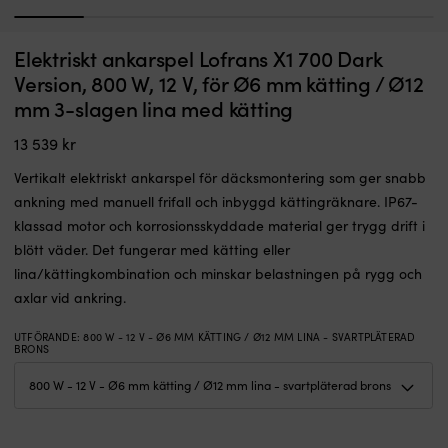
1
2
3
4
5
6
Vertikalt
Ve
Elektriskt ankarspel Lofrans X1 700 Dark
Elektriskt ankarspel Lofrans X1 500, 500 W, 12 V, för Ø8 mm kätting / Ø12
E
ankarspel
a
mm 3-slagen lina med kätting
Version, 800 W, 12 V, för Ø6 mm kätting / Ø12
som
fö
mm 3-slagen lina med kätting
BESTÄLLNINGSVARA
ger
kä
11 779
kr
ren
s
13 539
kr
däcksyta
s
och
pl
Vertikalt elektriskt ankarspel för däcksmontering som ger snabb
bra
u
ankning med manuell frifall och inbyggd kättingräknare. IP67-
linföring
d
ner
o
klassad motor och korrosionsskyddade material ger trygg drift i
i
g
blött väder. Det fungerar med kätting eller
ankarboxen.
e
lina/kättingkombination och minskar belastningen på rygg och
Manuell
r
axlar vid ankring.
frifall
m
och
i
inbyggd
fö
UTFÖRANDE
:
800 W - 12 V - Ø6 MM KÄTTING / Ø12 MM LINA - SVARTPLÄTERAD
BRONS
kättingräknare
I
ger
k
snabbare
m
och
o
mer
d