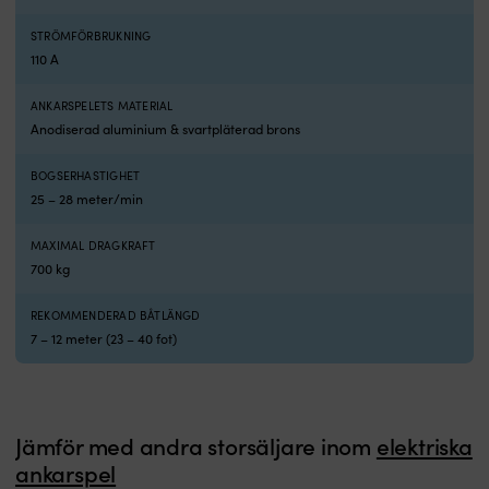
hålla
e
däcket
k
STRÖMFÖRBRUKNING
prydligt
lö
110 A
och
fö
samtidigt
d
få
s
ANKARSPELETS MATERIAL
en
vil
Anodiserad aluminium & svartpläterad brons
effektiv
få
linföring
e
BOGSERHASTIGHET
ner
r
25 – 28 meter/min
i
o
ankarboxen.
st
MAXIMAL DRAGKRAFT
Välj
in
700 kg
rätt
i
utförande
fö
för
D
REKOMMENDERAD BÅTLÄNGD
din
ve
7 – 12 meter (23 – 40 fot)
kätting
k
och
g
motorstyrka
at
Den
m
stora
a
Jämför med andra storsäljare inom
elektriska
skillnaden
sp
ankarspel
mellan
h