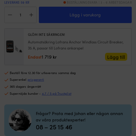
kontrollerad
i
LEVERANS 59 KR
BESTÄLLNINGSVARA | 3 - 6 ARBETSDAGAR
ankring.
a
Elektriskt
IP67-
a
Lägg i varukorg
ankarspel
klassad
o
Lofrans
motor
ro
X1
och
st
700
korrosionsbeständiga
kl
GLÖM INTE SÄKRINGEN!
Dark
material
tu
Automatsäkring Lofrans Anchor Windlass Circuit Breaker,
Version,
ger
m
35 A, passar till Lofrans ankarspel
800
trygg
f
W,
1 719
Lägg till
Endast
kr
drift
M
12
i
fr
V,
tuff
o
för
Beställ före 12.30 för utleverans samma dag
marin
s
Ø6
Superenkel
prisgaranti
miljö.
fö
mm
|
k
365 dagars ångerrätt
kätting
Vertikalt
g
Supernöjda kunder -
4.7 / 5 på Trustpilot
/
ankarspel
s
Ø12
som
a
mm
ger
o
3-
Frågor? Prata med Johan eller någon annan
ren
bä
slagen
av våra produktexperter!
däcksyta
ko
lina
08 – 25 15 46
och
vi
med
smidig
s