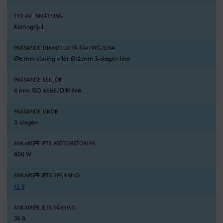
för
rä
dig
kä
TYP AV INMATNING
som
–
Kättinghjul
vill
fö
göra
Ø
PASSANDE DIAMETER PÅ KÄTTING/LINA
ankringen
m
Ø6 mm kätting eller Ø12 mm 3-slagen lina
snabbare
el
och
Ø
PASSANDE KEDJOR
mer
m
6 mm ISO 4565/DIN 766
kontrollerad
kä
på
L
motorbåt
S
PASSANDE LINOR
eller
se
3-slagen
segelbåt.
(
Konstruktionen
o
ANKARSPELETS MOTORSTORLEK
är
S
800 W
vertikal,
ä
vilket
el
ANKARSPELETS SPÄNNING
passar
ve
12 V
bra
a
när
fö
du
kä
ANKARSPELETS SÄKRING
vill
–
35 A