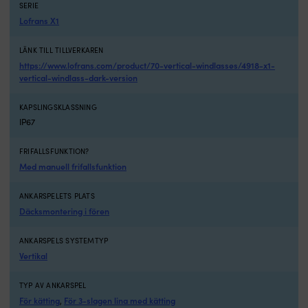
relä
m
SERIE
och
k
Lofrans X1
handtag
S
ingår
fö
LÄNK TILL TILLVERKAREN
för
k
https://www.lofrans.com/product/70-vertical-windlasses/4918-x1-
enklare
–
vertical-windlass-dark-version
inkoppling
g
och
bä
service
ko
KAPSLINGSKLASSNING
Inbyggd
vi
IP67
kättingräknare
s
som
o
FRIFALLSFUNKTION?
ger
u
Med manuell frifallsfunktion
dig
Ex
bättre
re
ANKARSPELETS PLATS
kontroll
o
Däcksmontering i fören
vid
h
ankring
i
Lofrans
–
ANKARSPELS SYSTEMTYP
X1
s
Vertikal
är
in
ett
o
TYP AV ANKARSPEL
elektriskt
se
För kätting
För 3-slagen lina med kätting
,
ankarspel
Vä