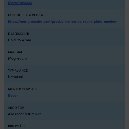
Martyr Anodes
LÄNK TILL TILLVERKAREN
https://martyranodes.com/product/rp-series-round-plate-anodes/
DIMENSIONER
Höjd: 25.4 mm
MATERIAL
Magnesium
TYP AV ANOD
Universal
MONTERINGSPLATS
Roder
ANOD FÖR
Alla roder & trimplan
INNERMÅTT