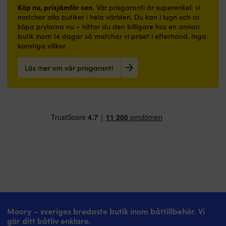
hall
appliceras
ett
anoden
Köp nu, prisjämför sen.
är
Byt
Vår prisgaranti är superenkel: vi
eller
direkt
effektivt
har
bra
anod
matchar alla butiker i hela världen. Du kan i lugn och ro
badrum.
på
skydd
offrats
att
idag
köpa prylarna nu – hittar du den billigare hos en annan
|
rengjord,
mot
–
ha
–
butik inom 14 dagar så matchar vi priset i efterhand. Inga
Båtmatta
avfettad
korrosion
dvs
Kopia
en
konstiga villkor.
med
&
Förbrukas
försvunnit
av
investering
marinblå
avslipad
–
För
orginalet
för
Läs mer om vår prisgaranti
design
glasfiber
byt
att
–
framtiden
och
Mycket
när
en
samma
–
välkommen-
god
hälften
anod
kvalitet,
slipp
budskap
täckförmåga
är
ska
billigare
kostsamma
–
–
borta
skydda
pris
reparationer
skapar
gör
Skyddar
så
Byt
Levereras
trivsel
den
motorns
får
anod
utan
ombord
enkel
känsliga
den
idag
skruv
Slitstark
att
delar
ej
–
|
polyesteryta
måla
och
övermålas
en
•
–
med
förlänger
Offeranod
investering
A
tål
Långvarig
livslängden
–
för
Ø110
dagligt
glans
Köp
anoden
framtiden
mm
slitage
–
gärna
offrar
–
•
i
ger
flera
sig
slipp
B
Moory – sveriges bredaste butik inom båttillbehör. Vi
båtmiljö
ett
för
för
kostsamma
25
gör ditt båtliv enklare.