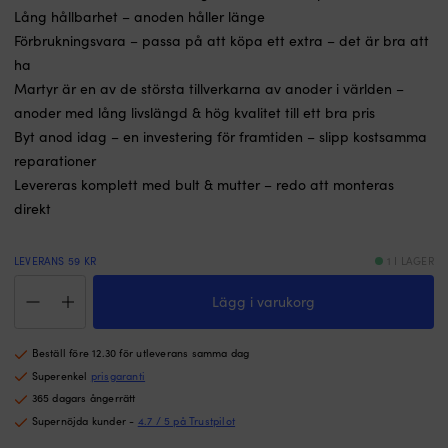
Lång hållbarhet – anoden håller länge
Förbrukningsvara – passa på att köpa ett extra – det är bra att
ha
Martyr är en av de största tillverkarna av anoder i världen –
anoder med lång livslängd & hög kvalitet till ett bra pris
Byt anod idag – en investering för framtiden – slipp kostsamma
reparationer
Levereras komplett med bult & mutter – redo att monteras
direkt
LEVERANS 59 KR
1 I LAGER
Magnesiumanod
Lägg i varukorg
Martyr,
Ø12
mm
Beställ före 12.30 för utleverans samma dag
/
Ø222.3
Superenkel
prisgaranti
mm,
365 dagars ångerrätt
för
Supernöjda kunder -
4.7 / 5 på Trustpilot
trimplan