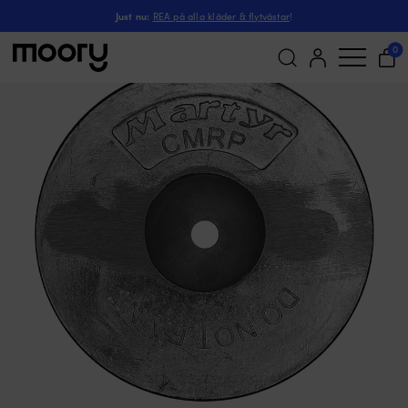
Magnesiumanod M
Till motorn
-
Underhållsdelar
-
Anoder
-
Magnesiumanoder
-
Just nu:
REA på alla kläder & flytvästar
!
0
Sök
efter: