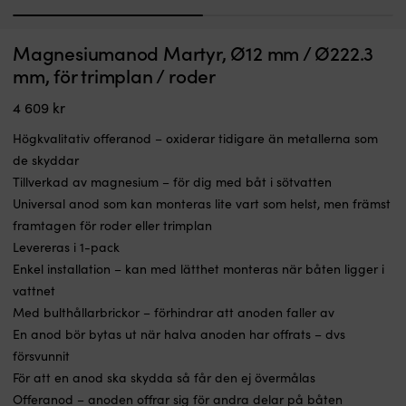
1
2
Magnesiumanod Martyr, Ø12 mm / Ø222.3
mm, för trimplan / roder
4 609
kr
Högkvalitativ offeranod – oxiderar tidigare än metallerna som
de skyddar
Tillverkad av magnesium – för dig med båt i sötvatten
Universal anod som kan monteras lite vart som helst, men främst
framtagen för roder eller trimplan
Levereras i 1-pack
Enkel installation – kan med lätthet monteras när båten ligger i
vattnet
Med bulthållarbrickor – förhindrar att anoden faller av
En anod bör bytas ut när halva anoden har offrats – dvs
försvunnit
För att en anod ska skydda så får den ej övermålas
Offeranod – anoden offrar sig för andra delar på båten