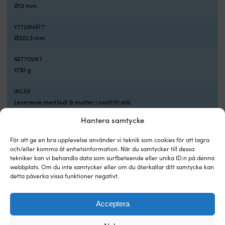
Ø12 mm
YTTERMÅTT
Ø222.3 mm
NETTOVIKT
1730 g
INGÅR
Levereras med bult & mutter i rostfritt stål.
Hantera samtycke
För att ge en bra upplevelse använder vi teknik som cookies för att lagra
Andra köpte också
och/eller komma åt enhetsinformation. När du samtycker till dessa
tekniker kan vi behandla data som surfbeteende eller unika ID:n på denna
webbplats. Om du inte samtycker eller om du återkallar ditt samtycke kan
detta påverka vissa funktioner negativt.
Acceptera