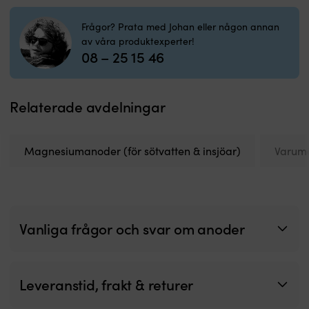
/
roder
Frågor? Prata med Johan eller någon annan
mängd
av våra produktexperter!
08 – 25 15 46
Relaterade avdelningar
Magnesiumanoder (för sötvatten & insjöar)
Varum
Vanliga frågor och svar om anoder
Leveranstid, frakt & returer