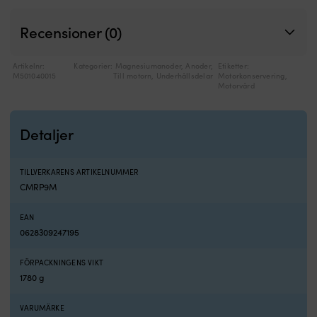
Recensioner (0)
Artikelnr:
Kategorier:
Magnesiumanoder
,
Anoder
,
Etiketter:
M501040015
Till motorn
,
Underhållsdelar
Motorkonservering
,
Motorvård
Detaljer
TILLVERKARENS ARTIKELNUMMER
CMRP9M
EAN
0628309247195
FÖRPACKNINGENS VIKT
1780 g
VARUMÄRKE