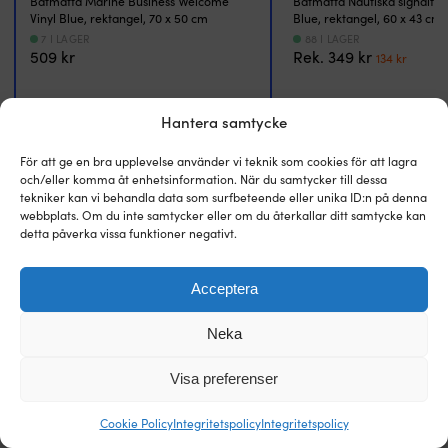
Båtmatta Marine Business Welcome
Båtmatta Nautiska signalfl
och
n
Vinyl Blue, rektangel, 70 x 50 cm
Blue, rektangel, 60 x 43 cm
säkerhet
o
7 I LAGER
88 I LAGER
ombord.
m
Det
Det
509
kr
Rek.
349
kr
134
kr
Den
ka
ursprungl
nuva
antihalkbehandlade
d
priset
priset
gummiundersidan
u
var:
är:
gör
fä
Hantera samtycke
FORM
FORM
349 kr.
134 kr
att
D
Rektangel
Rektangel
mattan
t
För att ge en bra upplevelse använder vi teknik som cookies för att lagra
ligger
f
och/eller komma åt enhetsinformation. När du samtycker till dessa
stadigt
m
tekniker kan vi behandla data som surfbeteende eller unika ID:n på denna
LÄNGD
LÄNGD
även
d
webbplats. Om du inte samtycker eller om du återkallar ditt samtycke kan
70 cm
60 cm
på
lå
detta påverka vissa funktioner negativt.
blöta
d
eller
f
BREDD
BREDD
lutande
mo
Acceptera
50 cm
43 cm
underlag,
n
vilket
o
Neka
minskar
s
FÄRG
FÄRG
risken
tr
Blå
Blå
Visa preferenser
för
ä
att
n
VIKTIGA EGENSKAPER
VIKTIGA EGENSKAPER
halka
b
Cookie Policy
Integritetspolicy
Integritetspolicy
Non-slip
Non-slip, UV-beständig
efter
rö