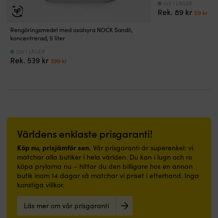
maskintvättas
Ga
105 I LAGER
båt,
att
mot
dig
Det
De
Rek.
89
kr
i
5
59
kr
husbil
rengöra
smuts
välkommen
urspru
nu
40
år
och
och
och
ombord
priset
pri
Rengöringsmedel med oxalsyra NOCK Sandö,
grader,
D
hall.
behaglig
väta
Antihalkbehandlad
var:
är:
koncentrerad, 5 liter
vilket
d
|
att
Antihalkbehandlad
gummiundersida
89 kr.
59 
gör
p
220 I LAGER
Diskret
gå
undersida
–
det
i
Det
Det
Rek.
539
kr
399
kr
enfärgad
på
–
ger
lätt
st
ursprungliga
nuvarande
båtmatta
–
ger
säkert
att
S
priset
priset
–
passar
säkert
grepp
hålla
5
var:
är:
smälter
lika
grepp
på
rent
-
539 kr.
399 kr.
in
bra
även
hala
även
6
och
i
på
däck
efter
k
skapar
båt
blöta
UV-
intensiva
til
lugn
som
ytor
beständig
Världens enklaste prisgaranti!
dagar
X
ombord
i
Vattentät
polyamid
till
8
Slitstark
hall
konstruktion
–
Köp nu, prisjämför sen.
Vår prisgaranti är superenkel: vi
sjöss.
-
nylonyta
eller
–
håller
matchar alla butiker i hela världen. Du kan i lugn och ro
Den
9
–
badrum.
hindrar
färgen
köpa prylarna nu – hittar du den billigare hos en annan
mjuka
kg
tål
|
fukt
och
butik inom 14 dagar så matchar vi priset i efterhand. Inga
ytan
L
dagligt
Båtmatta
från
tål
konstiga villkor.
känns
g
slitage
med
att
marina
behaglig
o
i
marinblå
tränga
miljöer
Läs mer om vår prisgaranti
under
in
båtmiljö
design
igenom
Tål
fötterna,
s