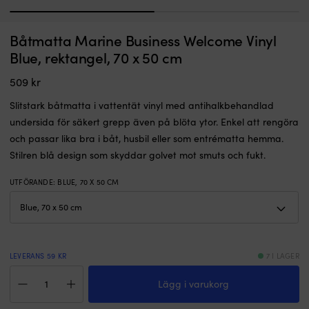
1
2
Båtmatta
5
Båtmatta Marine Business Welcome Vinyl
Båtmatta Marine Business Welcome Boat, rektangel, 120 x 45 cm
F
med
fl
Blue, rektangel, 70 x 50 cm
marin
I LAGER
m
929
kr
design
d
509
kr
och
k
antihalkbehandlad
s
Slitstark båtmatta i vattentät vinyl med antihalkbehandlad
undersida
hå
undersida för säkert grepp även på blöta ytor. Enkel att rengöra
för
d
och passar lika bra i båt, husbil eller som entrématta hemma.
säkert
v
grepp
l
Stilren blå design som skyddar golvet mot smuts och fukt.
även
p
på
sj
UTFÖRANDE
:
BLUE, 70 X 50 CM
blöta
F
ytor.
k
Tål
m
UV-
v
ljus
D
LEVERANS 59 KR
7 I LAGER
och
g
kan
tr
Båtmatta
maskintvättas
s
Lägg i varukorg
Marine
för
fö
Business