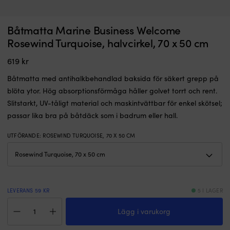
Båtmatta
As
Båtmatta Marine Business Welcome
Båtmatta Marine Business Welcome Boat, rektangel, 120 x 45 cm
M
med
m
2
Rosewind Turquoise, halvcirkel, 70 x 50 cm
marin
I LAGER
n
929
kr
design
sl
619
kr
och
g
antihalkbehandlad
s
Båtmatta med antihalkbehandlad baksida för säkert grepp på
undersida
st
blöta ytor. Hög absorptionsförmåga håller golvet torrt och rent.
för
st
Slitstarkt, UV-tåligt material och maskintvättbar för enkel skötsel;
säkert
ä
grepp
vi
passar lika bra på båtdäck som i badrum eller hall.
även
s
på
O
UTFÖRANDE
:
ROSEWIND TURQUOISE, 70 X 50 CM
blöta
B
ytor.
fri
Tål
m
UV-
tå
ljus
s
LEVERANS 59 KR
5 I LAGER
och
o
kan
st
Båtmatta
maskintvättas
S
Lägg i varukorg
Marine
för
d
Business