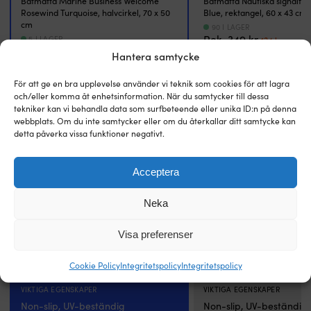
Båtmatta Marine Business Welcome
Båtmatta Nautiska signalfl
och
g
Rosewind Turquoise, halvcirkel, 70 x 50
Blue, rektangel, 60 x 43 cm
säkerhet
p
cm
90 I LAGER
ombord.
u
Det
Det
Rek.
349
kr
5 I LAGER
134
kr
Den
g
619
kr
ursprungl
nuva
antihalkbehandlade
at
Hantera samtycke
priset
priset
gummiundersidan
as
var:
är:
gör
st
För att ge en bra upplevelse använder vi teknik som cookies för att lagra
FORM
FORM
349 kr.
134 kr
att
st
och/eller komma åt enhetsinformation. När du samtycker till dessa
Halvcirkel
Rektangel
mattan
ä
tekniker kan vi behandla data som surfbeteende eller unika ID:n på denna
ligger
n
webbplats. Om du inte samtycker eller om du återkallar ditt samtycke kan
detta påverka vissa funktioner negativt.
stadigt
b
LÄNGD
LÄNGD
även
rö
70 cm
60 cm
på
si
Acceptera
blöta
vi
eller
m
BREDD
BREDD
lutande
ri
Neka
50 cm
43 cm
underlag,
fö
vilket
sp
Visa preferenser
minskar
u
FÄRG
FÄRG
risken
m
Blå
Blå
Cookie Policy
Integritetspolicy
Integritetspolicy
för
p
att
d
VIKTIGA EGENSKAPER
VIKTIGA EGENSKAPER
halka
el
Non-slip, UV-beständig
Non-slip, UV-beständig
efter
i