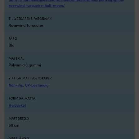
–
U
rosewind-turquoise-half-moon/
gå
b
gärna
–
TILLVERKARENS FÄRGNAMN
barfota
b
Rosewind Turquoise
Fungerar
f
både
tr
inomhus
m
FÄRG
och
s
Blå
utomhus
O
–
fö
MATERIAL
flexibel
b
Polyamid & gummi
användning
–
Rektangulär
p
form,
ä
VIKTIGA MATTEGENSKAPER
120
i
Non-slip
UV-beständig
,
x
s
45
el
FORM PÅ MATTA
centimeter
p
Halvcirkel
–
c
passar
Pe
MATTBREDD
på
st
50 cm
många
fö
platser
fr
ombord
d
MATTLÄNGD