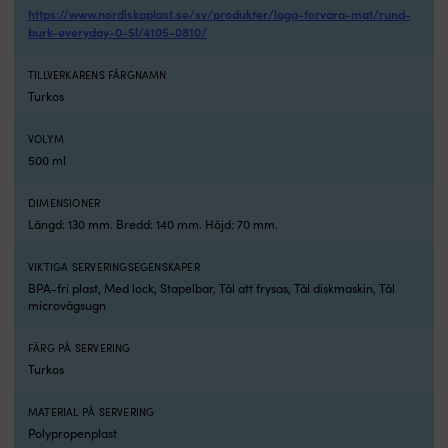
la
https://www.nordiskaplast.se/sv/produkter/laga-forvara-mat/rund-
in
burk-everyday-0-5l/4105-0810/
n
4
TILLVERKARENS FÄRGNAMN
x
Turkos
4
x
15
VOLYM
c
500 ml
g
b
DIMENSIONER
v
Längd: 130 mm. Bredd: 140 mm. Höjd: 70 mm.
u
at
VIKTIGA SERVERINGSEGENSKAPER
bl
BPA-fri plast, Med lock, Stapelbar, Tål att frysas, Tål diskmaskin, Tål
k
microvågsugn
M
n
i
FÄRG PÅ SERVERING
g
Turkos
po
ä
MATERIAL PÅ SERVERING
e
Polypropenplast
en