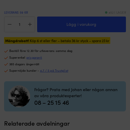
s
n
d
LEVERANS 59 KR
452 I LAGER
u
Matlåda
at
Lägg i varukorg
Nordiska
t
Plast
in
Everyday
o
Mängdrabatt!
Rund,
Köp 6 st eller fler – betala
36
kr
styck – spara
23
kr
d
turkos,
r
Beställ före 12.30 för utleverans samma dag
500
8
ml
Superenkel
prisgaranti
10
mängd
365 dagars ångerrätt
b
Supernöjda kunder -
4.7 / 5 på Trustpilot
el
2
3
st
Frågor? Prata med Johan eller någon annan
fl
av våra produktexperter!
Fö
08 – 25 15 46
h
ta
b
Relaterade avdelningar
s
d