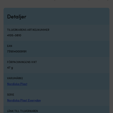
8
-
10
Detaljer
b
fö
s
TILLVERKARENS ARTIKELNUMMER
ky
4105-0810
i
va
EAN
Pl
7318140009191
fö
2
-
FÖRPACKNINGENS VIKT
3
47 g
st
fl
VARUMÄRKE
til
Nordiska Plast
b
Fö
SERIE
h
Nordiska Plast Everyday
o
ö
ta
LÄNK TILL TILLVERKAREN