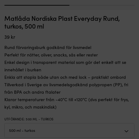
1
2
•
N
Matlåda Nordiska Plast Everyday Rund,
Luckgångjärn Plastimo, 65 x 37 mm, med offset / förskjuten gångjärnsled,
N
Längd
i
330, rostfritt stål
turkos, 500 ml
mm:
g
I LAGER
66,2
po
39
kr
119
kr
•
s
Bredd
ky
Rund förvaringsburk godkänd för livsmedel
mm:
d
Perfekt för nötter, oliver, snacks, sås eller rester
36,5
i
Enkel design i transparent material som gör det enkelt att se
•
va
Tjocklek
o
innehållet i burken
mm:
s
Enkla att stapla både utan och med lock – praktiskt ombord
1,5
po
Tillverkad i Sverige av livsmedelsgodkänd polypropen (PP), fri
•
u
från BPA och andra ftalater
Öppning
di
gr:
o
Klarar temperaturer från -40°C till +120°C (dvs perfekt för frys,
295
V
kyl, mikro, och maskindisk)
d
g
UTFÖRANDE
:
500 ML - TURKOS
at
d
k