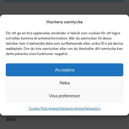
s
lö
n
d
Hantera samtycke
Andra köpte också
vil
ut
För att ge en bra upplevelse använder vi teknik som cookies för att lagra
va
och/eller komma åt enhetsinformation. När du samtycker till dessa
ru
tekniker kan vi behandla data som surfbeteende eller unika ID:n på denna
b
webbplats. Om du inte samtycker eller om du återkallar ditt samtycke kan
M
detta påverka vissa funktioner negativt.
d
s
k
Acceptera
d
s
Neka
n
k
Rund
Rund
Visa preferenser
Matlåda Nordiska Plast Everyday
Matlåda Nordiska Plast Everyday
vi
förvaringsburk
förvaringsburk
Rund, transparent/gammelrosa,
Rund, turkos, 250 ml
fö
godkänd
godkänd
500 ml
fö
Cookie Policy
Integritetspolicy
Integritetspolicy
I LAGER
för
för
at
39
kr
I LAGER
livsmedel
livsmedel
39
kr
ky
Perfekt
Perfekt
dr
för
för