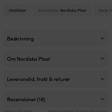
hå
n
Matlådor
Varumärke:
Nordiska Plast
Serie:
N
d
ly
tu
|
G
p
Beskrivning
g
ef
s
a
Om Nordiska Plast
po
o
V
n
Leveranstid, frakt & returer
d
s
sä
n
k
Recensioner (18)
s
n
Artikelnr:
M501020840
Kategorier:
Matlådor
,
Behållare
,
Köksutrustning
R