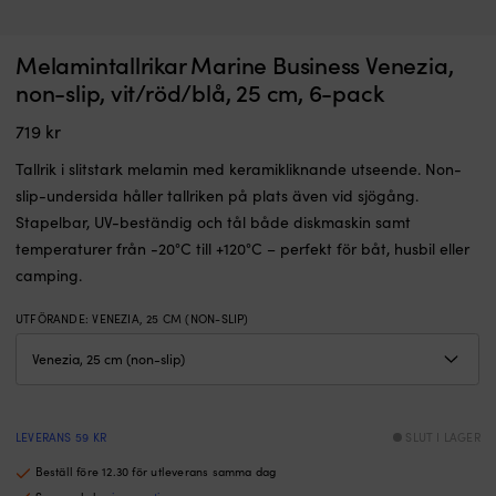
Tallrik
M
Melamintallrikar Marine Business Venezia,
Melamintallrikar Marine Business Welcome On Board, non-slip, vit/blå,
M
med
m
25 cm, 6-pack
non-slip, vit/röd/blå, 25 cm, 6-pack
non-
e
I LAGER
slip
m
719
kr
909
kr
gummiring
d
som
o
Tallrik i slitstark melamin med keramikliknande utseende. Non-
står
n
slip-undersida håller tallriken på plats även vid sjögång.
stadigt
sl
Stapelbar, UV-beständig och tål både diskmaskin samt
även
g
vid
s
temperaturer från -20°C till +120°C – perfekt för båt, husbil eller
sjögång.
hå
camping.
Okrossbart,
d
BPA-
p
UTFÖRANDE
:
VENEZIA, 25 CM (NON-SLIP)
fritt
pl
melamin
vi
som
s
tål
O
både
B
diskmaskin
fri
LEVERANS 59 KR
SLUT I LAGER
och
o
Beställ före 12.30 för utleverans samma dag
mikrovågsugn.
U