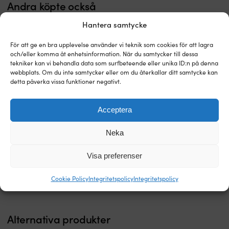
Andra köpte också
lunch,
M
frukost
B
Hantera samtycke
och
Sa
middag
S
För att ge en bra upplevelse använder vi teknik som cookies för att lagra
–
ä
och/eller komma åt enhetsinformation. När du samtycker till dessa
sparar
sä
tekniker kan vi behandla data som surfbeteende eller unika ID:n på denna
utrymme
u
webbplats. Om du inte samtycker eller om du återkallar ditt samtycke kan
Med
fö
detta påverka vissa funktioner negativt.
smart
bå
funktion
D
Melamintallrikar
s
Acceptera
Marine
n
Business
sl
Stilren
Djup
Neka
Welcome
g
Melaminassietter Marine
Djupa melamintallrikar Marine
assiett
melamintallrik
Business Living, non-slip, vit/blå,
Business Sailor Soul, blå, 22 cm,
On
p
i
med
20 cm, 6-pack
6-pack
Board
u
Visa preferenser
okrossbart,
non-
är
g
I LAGER
I LAGER
BPA-
slip
särskilt
at
669
kr
859
kr
fritt
gummiring
Cookie Policy
Integritetspolicy
Integritetspolicy
utformade
ta
melamin
som
för
st
med
står
användning
st
marin
stadigt
på
ä
Alternativa produkter
design.
även
båt.
n
Non-
vid