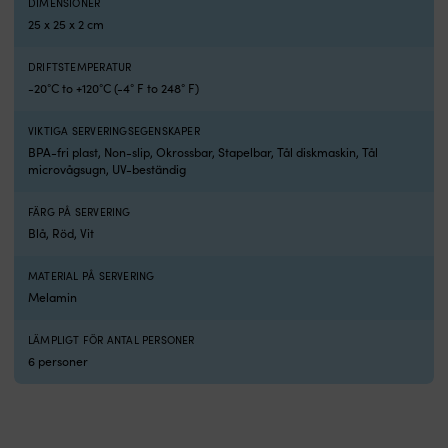
DIMENSIONER
UV-
b
25 x 25 x 2 cm
beständig
k
–
Tå
behåller
b
DRIFTSTEMPERATUR
färg
d
-20°C to +120°C (-4° F to 248° F)
och
o
finish
m
VIKTIGA SERVERINGSEGENSKAPER
trots
–
BPA-fri plast, Non-slip, Okrossbar, Stapelbar, Tål diskmaskin, Tål
solsken
fö
microvågsugn, UV-beständig
Optimalt
e
för
h
FÄRG PÅ SERVERING
båt
U
Blå, Röd, Vit
–
b
passar
–
även
b
MATERIAL PÅ SERVERING
i
k
Melamin
husvagn,
ä
stuga
vi
LÄMPLIGT FÖR ANTAL PERSONER
och
a
6 personer
på
u
resa
P
Funktionell
o
för
s
både
M