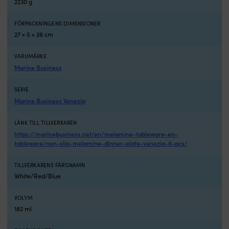
2230 g
–
m
tryggt
–
FÖRPACKNINGENS DIMENSIONER
för
g
27 × 5 × 26 cm
hela
l
besättningen
h
VARUMÄRKE
Stapelbar
i
design
m
Marine Business
–
mi
sparar
B
SERIE
plats
fri
Marine Business Venezia
i
m
små
–
LÄNK TILL TILLVERKAREN
utrymmen
v
https://marinebusiness.net/en/melamine-tableware-en-
på
o
tableware/non-slip-melamine-dinner-plate-venezia-6-pcs/
båten
h
Tål
o
diskmaskin
mi
TILLVERKARENS FÄRGNAMN
och
S
White/Red/Blue
mikrovågsugn
d
–
–
VOLYM
enkel
s
182 ml
hantering
pl
ombord
i