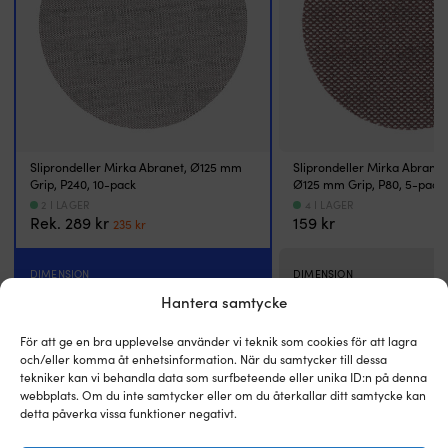
än
tr
vid
k
traditionell
o
slipning.
m
d
d
k
l
h
Sliprondeller Mirka Abranet, Ø125 mm
Sliprondeller Mirka Abrane
Grip, P240, 10-pack
Ø125 mm Grip, P80, 5-pack
o
b
2 I LAGER
4 I LAGER
Det
Det
Rek.
289
kr
159
kr
a
235
kr
ursprungliga
nuvarande
D
priset
priset
ö
DIMENSION
var:
är:
DIMENSION
nä
289 kr.
235 kr.
Ø125 mm
Ø125 mm
g
Hantera samtycke
e
d
För att ge en bra upplevelse använder vi teknik som cookies för att lagra
GROVLEK
GROVLEK
sl
och/eller komma åt enhetsinformation. När du samtycker till dessa
P240
P80
n
tekniker kan vi behandla data som surfbeteende eller unika ID:n på denna
d
webbplats. Om du inte samtycker eller om du återkallar ditt samtycke kan
a
detta påverka vissa funktioner negativt.
Till produkten
t