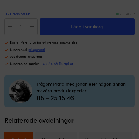
för
a
torrslipning
–
Kan
sp
LEVERANS 59 KR
2 I LAGER
användas
f
Sliprondeller
med
fö
Lägg i varukorg
Mirka
både
sl
Abranet,
maskin
a
Ø125
&
h
Beställ före 12.30 för utleverans samma dag
mm
för
tr
Grip,
Superenkel
prisgaranti
hand
l
P240,
365 dagars ångerrätt
–
yt
10-
Supernöjda kunder -
4.7 / 5 på Trustpilot
praktiskt
k
pack
Unika
&
mängd
dammfria
m
egenskaper
H
Frågor? Prata med Johan eller någon annan
–
p
av våra produktexperter!
ger
ä
08 – 25 15 46
bättre
v
arbetsmiljö,
A
finare
A
Relaterade avdelningar
ytfinish
S
och
nä
längre
&
hållbarhet
k