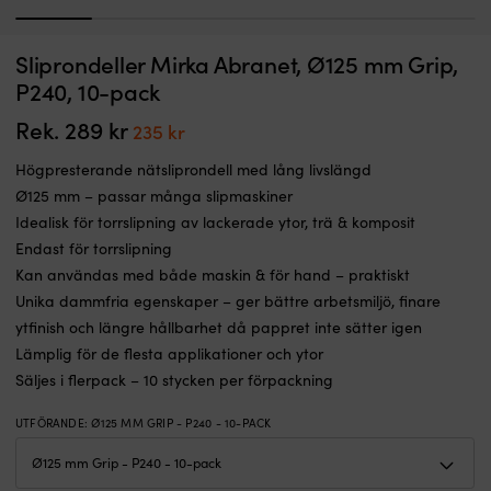
1
2
3
4
5
6
Högpresterande
Sl
Sliprondeller Mirka Abranet, Ø125 mm Grip,
Sliprondeller Mirka Abranet, Ø125 mm Grip, P120, 10-pack
S
nätsliprondell
sl
P240, 10-pack
med
I LAGER
a
Det
Det
289
kr
229
kr
lång
g
Rek.
289
kr
Det
Det
235
kr
ursprungliga
nuvarande
livslängd
kv
priset
priset
ursprungliga
nuvarande
Ø125
fö
Högpresterande nätsliprondell med lång livslängd
var:
är:
priset
priset
mm
tu
289 kr.
229 kr.
Ø125 mm – passar många slipmaskiner
–
s
var:
är:
Idealisk för torrslipning av lackerade ytor, trä & komposit
passar
E
289 kr.
235 kr.
många
fö
Endast för torrslipning
slipmaskiner
to
Kan användas med både maskin & för hand – praktiskt
Idealisk
Ø
Unika dammfria egenskaper – ger bättre arbetsmiljö, finare
för
m
torrslipning
–
ytfinish och längre hållbarhet då pappret inte sätter igen
av
p
Lämplig för de flesta applikationer och ytor
lackerade
m
Säljes i flerpack – 10 stycken per förpackning
ytor,
s
trä
L
UTFÖRANDE
:
Ø125 MM GRIP - P240 - 10-PACK
&
h
komposit
&
Endast
g