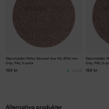
Slitstarka
Slitstarka
Sliprondeller Mirka Abranet Ace HD, Ø150 mm
Sliprondeller
sliprondeller
sliprondeller
Grip, P40, 5-pack
Grip, P60, 5-p
av
av
199
kr
199
kr
god
god
I LAGER
kvalitet
kvalitet
för
för
tuffare
tuffare
sliparbeten
sliparbeten
Endast
Endast
för
för
torrslip
torrslip
Alternativa produkter
Ø150
Ø150