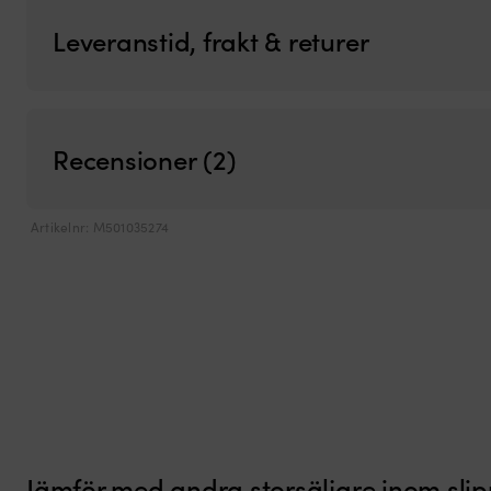
Leveranstid, frakt & returer
Recensioner (2)
Artikelnr:
M501035274
Jämför med andra storsäljare inom
sli