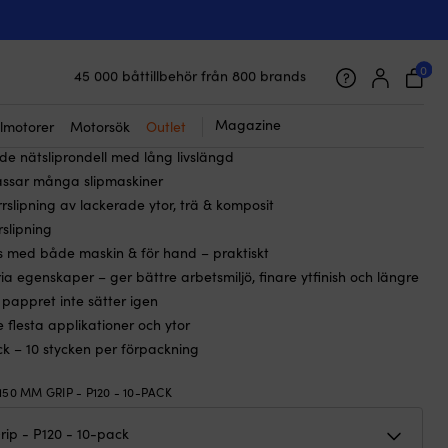
eller Mirka Abranet, Ø150 mm Grip,
0-pack
0
45 000 båttillbehör från 800 brands
Galet snabb frakt & superenkel prisgaranti
9
kr
Det
Det
289
kr
Supernöjda kunder – 4.7/5 på Trustpilot
Magazine
lmotorer
Motorsök
Outlet
ursprungliga
nuvarande
e nätsliprondell med lång livslängd
priset
priset
ssar många slipmaskiner
var:
är:
orrslipning av lackerade ytor, trä & komposit
309 kr.
289 kr.
rslipning
 med både maskin & för hand – praktiskt
a egenskaper – ger bättre arbetsmiljö, finare ytfinish och längre
 pappret inte sätter igen
 flesta applikationer och ytor
ack – 10 stycken per förpackning
150 MM GRIP - P120 - 10-PACK