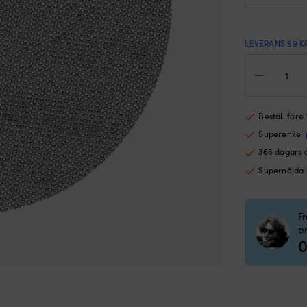
LEVERANS 59 K
Slip
Mir
Abr
Ø15
mm
Beställ före
Grip
Superenkel
P120
10-
365 dagars 
pac
Supernöjda
mä
F
p
0