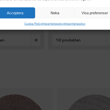
Ø125 mm
Acceptera
Neka
Visa preferenser
GROVLEK
Cookie Policy
Integritetspolicy
Integritetspolicy
P40
ten
Till produkten