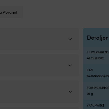
a Abranet
Detaljer
TILLVERKAREN
AE241F1012
EAN
641686868418
FÖRPACKNINGE
91 g
VARUMÄRKE