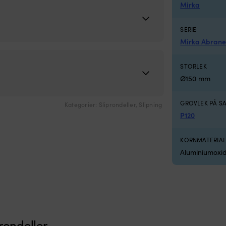
Mirka
SERIE
Mirka Abrane
STORLEK
Ø150 mm
GROVLEK PÅ S
Kategorier:
Sliprondeller
,
Slipning
P120
KORNMATERIA
Aluminiumoxi
prondeller