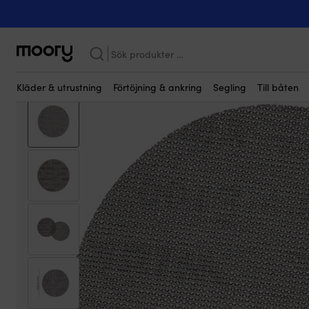
Båtvård & underhåll
-
Slipning
-
Sliprondeller
-
Sliprondeller Mir
Sök
efter:
Kläder & utrustning
Förtöjning & ankring
Segling
Till båten