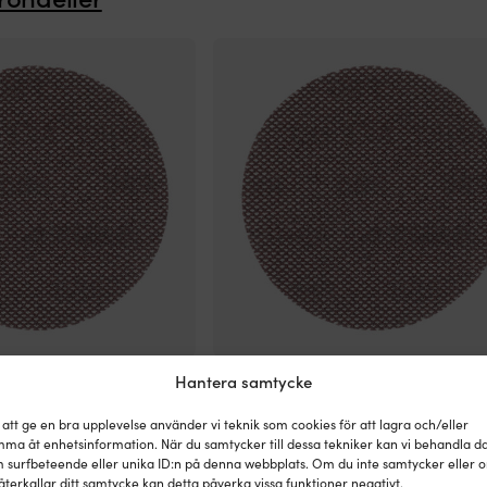
Mirka Abranet Ace HD,
Sliprondeller Mirka Abranet Ace HD,
Hantera samtycke
 P80, 5-pack
Ø125 mm Grip, P40, 5-pack
159
kr
4 I LAGER
2 I 
 att ge en bra upplevelse använder vi teknik som cookies för att lagra och/eller
ma åt enhetsinformation. När du samtycker till dessa tekniker kan vi behandla d
 surfbeteende eller unika ID:n på denna webbplats. Om du inte samtycker eller 
DIMENSION
återkallar ditt samtycke kan detta påverka vissa funktioner negativt.