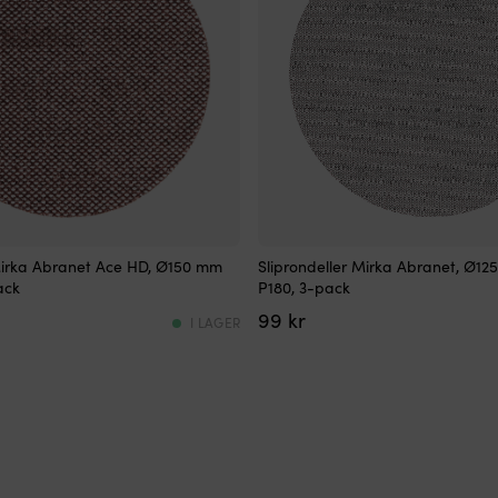
Högpresterande
 Mirka Abranet Ace HD, Ø150 mm
Sliprondeller Mirka Abranet, Ø12
nätsliprondell
ack
P180, 3-pack
med
99
kr
lång
I LAGER
livslängd
Ø125
mm
–
passar
många
slipmaskiner
Idealisk