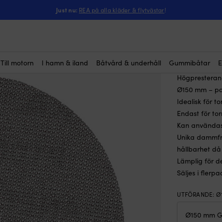
ka Abranet, Ø150 mm Grip, P120, 10-pack
Just nu:
REA på alla kläder & flytvästar
!
Sliprond
P120, 1
Rek.
30
(2)
Till motorn
I hamn & iland
Båtvård & underhåll
Gummibåtar
E
Högpresterand
Ø150 mm – pa
Idealisk för t
Endast för tor
Kan användas
Unika dammfri
hållbarhet då
Lämplig för de
Säljes i flerp
UTFÖRANDE
:
Ø