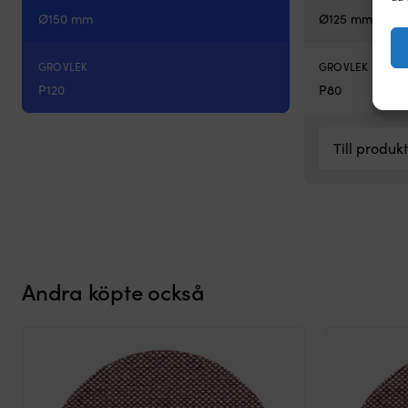
309 kr.
289 kr.
Ø150 mm
Ø125 mm
GROVLEK
GROVLEK
P120
P80
Till produk
Andra köpte också