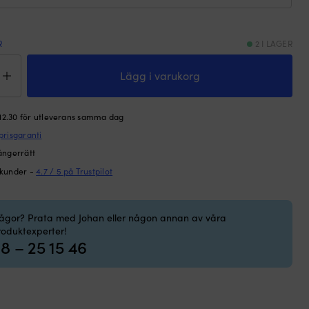
R
2 I LAGER
rondeller
ka
Lägg i varukorg
anet,
0
 12.30 för utleverans samma dag
,
prisgaranti
,
ångerrätt
k
 kunder -
4.7 / 5 på Trustpilot
ngd
rågor? Prata med Johan eller någon annan av våra
roduktexperter!
8 – 25 15 46