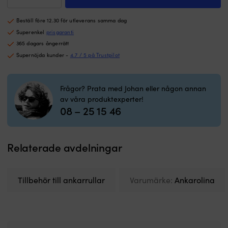
–
–
Ankarolina
håller
hå
ankarbandsrulle,
länge
l
Beställ före 12.30 för utleverans samma dag
passar
Vita
Vi
rullar
Superenkel
prisgaranti
polyesterband
p
med
365 dagars ångerrätt
–
–
35
Supernöjda kunder -
4.7 / 5 på Trustpilot
går
g
mm
utmärkt
u
band
att
at
mängd
tvätta
tv
Frågor? Prata med Johan eller någon annan
Enkel
E
av våra produktexperter!
montering
m
08 – 25 15 46
–
–
passar
p
på
p
Relaterade avdelningar
de
d
flesta
fl
ytor
yt
ombord
o
Tillbehör till ankarrullar
Varumärke:
Ankarolina
Rulle,
Ru
band,
b
handtag
h
&
&
monteringssats
m