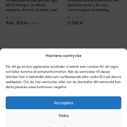
med
hjälpreda
NOCK Smögen, 24-flätad
band (56 meter x 35 mm),
splitsad
vid
polyester, Ø14 mm, 8 meter, svart
monteringssats & handtag
ögla
ankring
I LAGER
I LAGER
–
Slipp
Det
Det
359
kr
2 299
kr
249
kr
passar
förvaring
ursprungliga
nuvarande
för
och
priset
priset
all
trassel
var:
är:
typ
med
359 kr.
249 kr.
av
ankarlina
Alternativa produkter
förtöjning
Stilren
Hantera samtycke
Längden
design
på
–
För att ge en bra upplevelse använder vi teknik som cookies för att lagra
8
snyggt
och/eller komma åt enhetsinformation. När du samtycker till dessa
meter
&
tekniker kan vi behandla data som surfbeteende eller unika ID:n på denna
är
organiserat
webbplats. Om du inte samtycker eller om du återkallar ditt samtycke kan
perfekt
Rullkassett
detta påverka vissa funktioner negativt.
till
i
naturhamn
UV-
&
beständig
Acceptera
funkar
plast
till
–
Neka
brygga
håller
Monteringskit
Band
eller
länge
Monteringssats för Ankarolina
Ankarband / ankarlina till
som
till