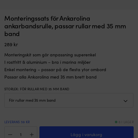
Perfekt
Pe
Monteringssats för Ankarolina
Ankarbandsrulle Ankarolina, inkl. band (33 meter x 25 mm),
A
hjälpreda
h
monteringssats & handtag
m
ankarbandsrulle, passar rullar med 35 mm
vid
vi
band
I LAGER
ankring
a
1 479
kr
Slipp
Sl
289
kr
förvaring
fö
och
o
Monteringskit som gör anpassning superenkel
trassel
tr
I rostfritt & aluminium – bra i marina miljöer
med
m
ankarlina
a
Enkel montering – passar på de flesta ytor ombord
Stilren
St
Passar alla Ankarolina med 35 mm brett band
design
d
–
–
STORLEK
:
FÖR RULLAR MED 35 MM BAND
snyggt
s
&
&
organiserat
o
Rullkassett
Ru
i
i
UV-
U
LEVERANS 59 KR
6 I LAGER
beständig
b
Monteringssats
plast
pl
Lägg i varukorg
för