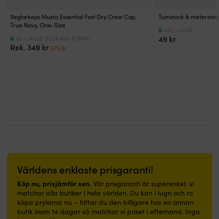
i
&
flätat
/
trånga
utomhusbruk
utförande
14
Seglarkeps Musto Essential Fast Dry Crew Cap,
Tumstock & meterstock 
utrymmen.
–
True Navy, One-Size
–
meter,
433 I LAGER
Enkel
kan
mjuk
och
49
kr
68 I LAGER (FLER KAN KÖPAS)
att
användas
mot
ankring
Det
Det
Rek.
349
kr
275
kr
rengöra
likväl
handen
i
ursprungliga
nuvarande
och
exteriört
24-
djup
priset
priset
behaglig
som
flätat
upp
var:
är:
att
interiör,
hölje
till
349 kr.
275 kr.
gå
ovan
och
10
på
vattenlinjen
8-
meter
–
Förbehandlas
flätad
Denna
passar
med
kärna
variant
lika
för
ger
har
bra
underlaget
god
extra
i
avsedd
elasticitet
breda
båt
primer
för
(35
som
Kan
minskade
mm)
Världens enklaste prisgaranti!
i
även
ryck
band
hall
appliceras
Köp nu, prisjämför sen.
Vår prisgaranti är superenkel: vi
i
–
eller
direkt
matchar alla butiker i hela världen. Du kan i lugn och ro
båten
ger
badrum.
på
köpa prylarna nu – hittar du den billigare hos en annan
Yppersta
högre
|
rengjord,
butik inom 14 dagar så matchar vi priset i efterhand. Inga
hantverkskvalitet
brottsstyrka