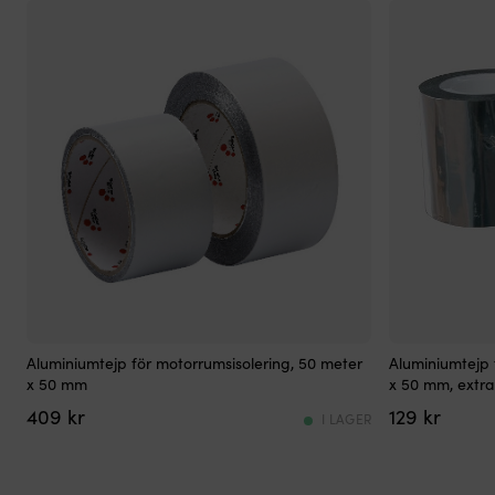
360°
roterbart
utlopp
förenklar
slangdragning
och
montering.
Backventil,
flera
slangnipplar
och
manual
ingår.
CE,
RoHS,
ISO
Aluminiumtejp
8846
Aluminiumtejp för motorrumsisolering, 50 meter
Aluminiumtejp 
är
och
x 50 mm
x 50 mm, extra
en
ISO
409
kr
129
kr
självhäftande
8849
I LAGER
tejp
ger
som
trygg
används
dokumentation.