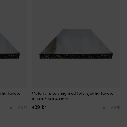
Självhäftande
lvhäftande,
Motorrumsisolering med folie, självhäftande,
motorrumsmatta
1000 x 500 x 40 mm
för
439
kr
effektiv
I LAGER
I LAGER
ljudisolering
och
värmeisolering