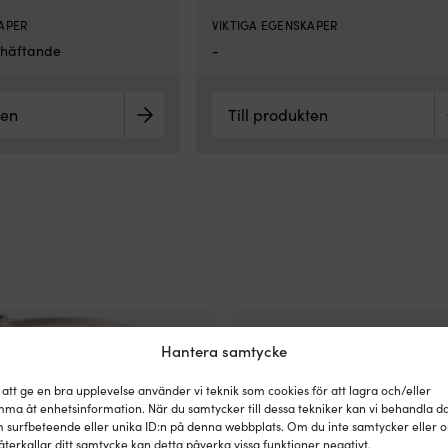
APER
VIKTIGA EGENSKAPER
lvhäftande
-
ten
Till produkten
Hantera samtycke
 att ge en bra upplevelse använder vi teknik som cookies för att lagra och/eller
ma åt enhetsinformation. När du samtycker till dessa tekniker kan vi behandla d
 surfbeteende eller unika ID:n på denna webbplats. Om du inte samtycker eller 
återkallar ditt samtycke kan detta påverka vissa funktioner negativt.