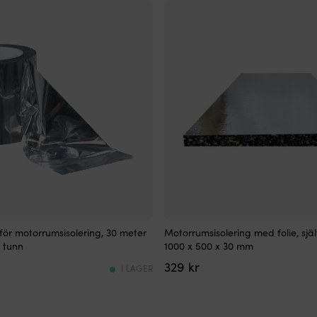
Självhäftande
för motorrumsisolering, 30 meter
Motorrumsisolering med folie, sjä
motorrumsmatta
 tunn
1000 x 500 x 30 mm
för
329
kr
effektiv
I LAGER
ljudisolering
och
värmeisolering