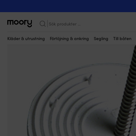
Kanske någon av dessa produkter kan i
Till motorn
-
Tillbehör
-
Ljudisolering
-
Monteringsskiva för motor
Sök
efter:
Kläder & utrustning
Förtöjning & ankring
Segling
Till båten