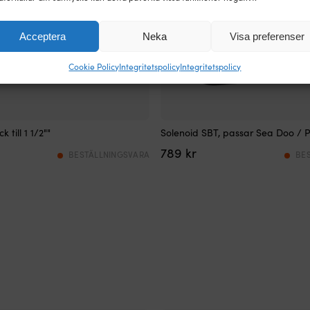
Acceptera
Neka
Visa preferenser
Cookie Policy
Integritetspolicy
Integritetspolicy
 till 1 1/2""
Solenoid SBT, passar Sea Doo / P
789
kr
BESTÄLLNINGSVARA
BE