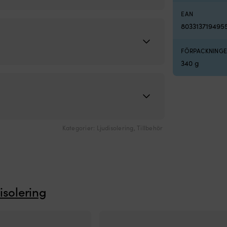
EAN
803313719495
FÖRPACKNINGE
340 g
Kategorier:
Ljudisolering
,
Tillbehör
disolering