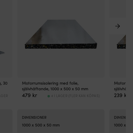
Fe
Ste
ur
1 
so
I LAGER
en
ste
–
sm
des
Hög
mäs
–
hål
län
Gju
–
, 30
Motorrumsisolering med folie,
Motorrums
slit
självhäftande, 1000 x 500 x 50 mm
självhäft
–
479
kr
239
kr
LAGER
4 I LAGER (FLER KAN KÖPAS)
hål
i
lä
”2
DIMENSIONER
DIMENSIO
in
1000 x 500 x 50 mm
1000 x 50
1”