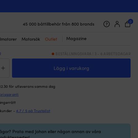
☓
gsskiva för motorrumsisolering, 40-
0
45 000 båttillbehör från 800 brands
Galet snabb frakt & superenkel prisgaranti
Supernöjda kunder – 4.7/5 på Trustpilot
Magazine
lmotorer
Motorsök
Outlet
R
BESTÄLLNINGSVARA | 3 - 6 ARBETSDAGAR
teringsskiva
Lägg i varukorg
rrumsisolering,
k
 12.30 för utleverans samma dag
ngd
prisgaranti
ångerrätt
 kunder -
4.7 / 5 på Trustpilot
rågor? Prata med Johan eller någon annan av våra
roduktexperter!