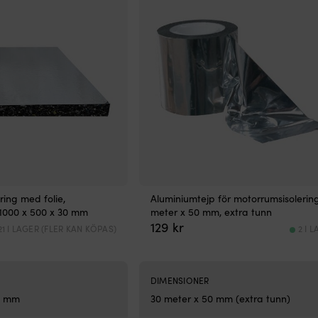
, lågprofil, 24V, automatisk driftstart, utan nivåvakt
ring med folie,
Aluminiumtejp för motorrumsisolering
 1000 x 500 x 30 mm
meter x 50 mm, extra tunn
129
kr
21 I LAGER (FLER KAN KÖPAS)
2 I 
DIMENSIONER
0 mm
30 meter x 50 mm (extra tunn)