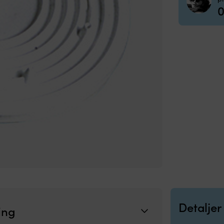
0
Detaljer
ing