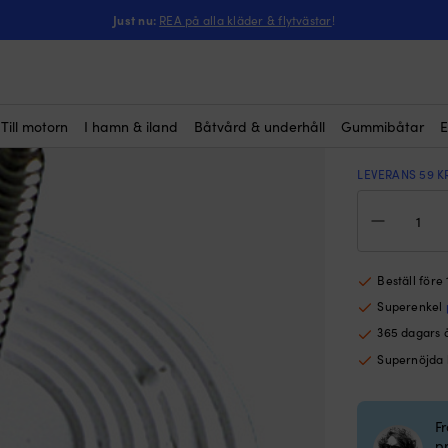
ntressera dig?
rumsisolering, 40-pack
Just nu:
REA på alla kläder & flytvästar
!
Monterin
pack
759
kr
Till motorn
I hamn & iland
Båtvård & underhåll
Gummibåtar
E
LEVERANS 59 K
Mon
för
moto
40-
pac
Beställ före
mä
Superenkel
365 dagars 
Supernöjda
F
p