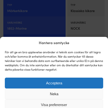
TYP
TYP
Mörkerkikare
Klassiska kikare
VARUMÄRKE
VARUMÄRKE
1852-Marine
NOCK
VIKTIGA EGENSKAPER
Hantera samtycke
VIKTIGA EGENSKAPER
Med mörkerseende, Med
fotografering, Med
BK-7 prisma
För att ge en bra upplevelse använder vi teknik som cookies för att lagra
videoinspelning
och/eller komma åt enhetsinformation. När du samtycker till dessa
tekniker kan vi behandla data som surfbeteende eller unika ID:n på denna
webbplats. Om du inte samtycker eller om du återkallar ditt samtycke kan
LINSDIAMETER
LINSDIAMETER
detta påverka vissa funktioner negativt.
24 mm
25 mm
Acceptera
FÖRSTORING
FÖRSTORING
4x,8x
10x
Neka
TYP AV PRISMA
TYP AV PRISMA
Visa preferenser
-
BK-7