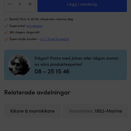
av
Va
Lägg i varukorg
/
marinklassat,
St
nattkikare
syrafast
8
1852-
rostfritt
Sy
Beställ före 12.30 för utleverans samma dag
Marine,
stål
m
med
Superenkel
prisgaranti
(AISI
12
videoinspelning
365 dagars ångerrätt
316)
P
&
|
B
Supernöjda kunder -
4.7 / 5 på Trustpilot
fotografering
Grabbräcke,
7
mängd
längd
Li
500mm,
b
Frågor? Prata med Johan eller någon annan
Ø
mu
av våra produktexperter!
25
L
08 – 25 15 46
mm.
m
Monteringsbricka
1
Ø
Vi
55
g:
Relaterade avdelningar
mm,
3
kan
monteras
Kikare & marinkikare
Varumärke:
1852-Marine
av
om
man
vill