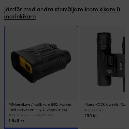
Jämför med andra storsäljare inom
kikare &
marinkikare
Mörkerkikare / nattkikare 1852-Marine,
Kikare NOCK Klarskär, 10x25
med videoinspelning & fotografering
86 I LAGER
299
kr
1 I LAGER (FLER KAN KÖPAS)
1 649
kr