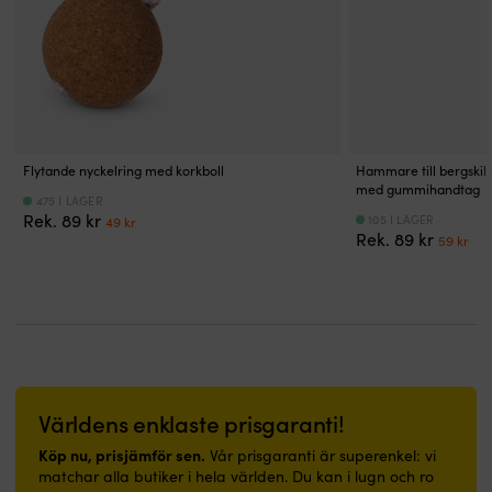
10x
Gul
siktfält
x
skum
förstoring
Längd:
underlättar
45
gör
–
200
siktning
cm
arbetet
bra
mm
när
snabbt
för
Vikt:
båten
med
långa
800
rör
jämnt
avstånd
g
sig
resultat.
Helt
Fotoluminescerande
|
Flytande nyckelring med korkboll
Hammare till bergskil 
vattentät
belysning
Skumtrissa
med gummihandtag
475 I LAGER
–
ger
för
Det
Det
Rek.
89
kr
105 I LAGER
49
kr
tål
mörkeravläsning
polering
Det
De
ursprungliga
nuvarande
Rek.
89
kr
59
kr
tuffa
utan
av
urspru
nu
priset
priset
förhållanden.
batterier
gelcoat
priset
pri
var:
är:
Optisk
vid
och
var:
är:
89 kr.
49 kr.
prestanda
nattnavigering
lackade
89 kr.
59 
i
Flyter
båtytor.
toppklass
i
Välj
–
vatten
hårdhet
optiskt
och
efter
glas
tål
ytan:
Världens enklaste prisgaranti!
i
stötar,
grov
Köp nu, prisjämför sen.
Vår prisgaranti är superenkel: vi
Bak-
vatten
avverkning
matchar alla butiker i hela världen. Du kan i lugn och ro
4-
och
eller