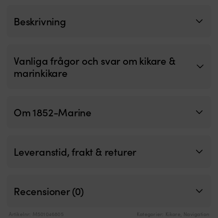
fästa
räcket
Beskrivning
med
en
genomgående
bult
Vanliga frågor och svar om kikare &
(M6)
istället
marinkikare
.
Om 1852-Marine
Leveranstid, frakt & returer
Recensioner (0)
Artikelnr:
M501046805
Kategorier:
Kikare
,
Navigation