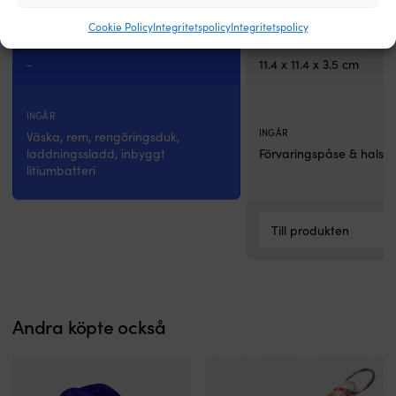
Cookie Policy
Integritetspolicy
Integritetspolicy
DIMENSIONER
DIMENSIONER
-
11.4 x 11.4 x 3.5 cm
INGÅR
INGÅR
Väska, rem, rengöringsduk,
laddningssladd, inbyggt
Förvaringspåse & halsr
litiumbatteri
Till produkten
Andra köpte också