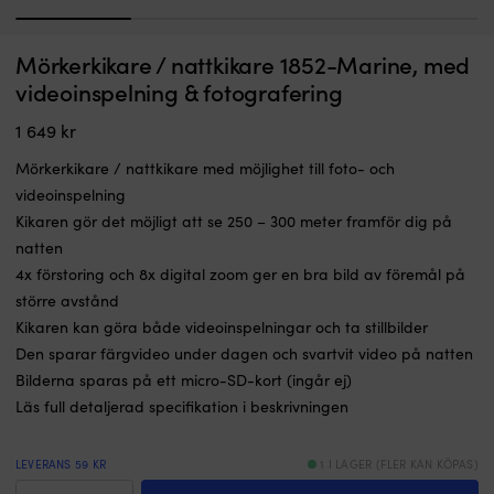
1
2
3
4
Handtag
M
Mörkerkikare / nattkikare 1852-Marine, med
Handtag båt / grabbräcke Plastimo, rund profil med sned ände, för skruv,
M
båt
m
syrafast rostfritt stål, 500 x Ø25 mm
a
videoinspelning & fotografering
/
i
BESTÄLLNINGSVARA
grabbräcke
p
1 649
kr
569
kr
med
a
rund
&
Mörkerkikare / nattkikare med möjlighet till foto- och
profil
h
videoinspelning
&
S
Kikaren gör det möjligt att se 250 – 300 meter framför dig på
sned
lj
ände
p
natten
Snabbt
o
4x förstoring och 8x digital zoom ger en bra bild av föremål på
&
G
större avstånd
smidigt
o
Kikaren kan göra både videoinspelningar och ta stillbilder
montage
tå
–
L
Den sparar färgvideo under dagen och svartvit video på natten
fästs
m
Bilderna sparas på ett micro-SD-kort (ingår ej)
enkelt
v
Läs full detaljerad specifikation i beskrivningen
med
h
rostfri
o
skruv
r
LEVERANS 59 KR
1 I LAGER (FLER KAN KÖPAS)
Tillverkat
A
Mörkerkikare