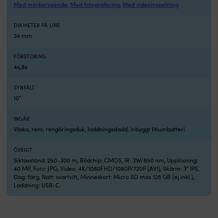
Med mörkerseende
Med fotografering
Med videoinspelning
,
,
DIAMETER PÅ LINS
24 mm
FÖRSTORING
4x,8x
SYNFÄLT
10°
INGÅR
Väska, rem, rengöringsduk, laddningssladd, inbyggt litiumbatteri
ÖVRIGT
Siktavstånd: 250–300 m, Bildchip: CMOS, IR: 3W/850 nm, Upplösning:
40 MP, Foto: JPG, Video: 4K/1080FHD/1080P/720P (AVI), Skärm: 3" IPS,
Dag: färg, Natt: svartvitt, Minneskort: Micro SD max 128 GB (ej inkl.),
Laddning: USB-C.