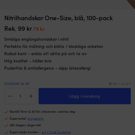
Töjbar
Ö
Nitrilhandskar One-Size, blå, 100-pack
Maskeringstejp för vattenlinje, utomhusbruk, 25 mm x 66 meter, röd
Ö
maskeringstejp
n
för
I LAGER
d
Rek.
99
kr
Det
Det
79
kr
Det
Det
89
kr
69
kr
vattenlinjen
s
ursprungliga
nuvarande
ursprungliga
nuvarande
Röd
b
Smidiga engångshandskar i nitril
priset
priset
priset
priset
färg
fr
Perfekta för målning och blöta / kladdiga arbeten
var:
är:
var:
är:
–
et
89 kr.
69 kr.
Rullad kant – enkla att sätta på och ta av
många
tr
99 kr.
79 kr.
Hög kvalitet – håller bra
båtar
f
har
til
Puderfria & antiallergena – slipp latexallergi
vita
H
fribord,
a
röd
bi
LEVERANS 59 KR
967 I LAGER
tejp
al
Nitrilhandskar
gör
2
Lägg i varukorg
One-
det
k
Size,
såldes
g
blå,
Beställ före 12.30 för utleverans samma dag
lättare
–
100-
att
o
pack
Superenkel
prisgaranti
se
h
mängd
365 dagars ångerrätt
var
o
Supernöjda kunder -
4.7 / 5 på Trustpilot