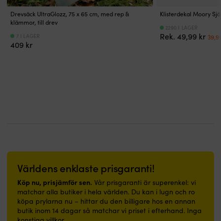
rostfritt
och
&
i
stål
enkel
tätningar
trånga
Drevsäck UltraGlozz, 75 x 65 cm, med rep &
Klisterdekal Moory Sjö
eller
rengöring
eller
utrymmen.
klämmor, till drev
2290 I LAGER
galvaniserade
gör
trä
Enkel
Det
Rek.
49,99
kr
7 I LAGER
39,9
ytor
den
Grymt
att
409
kr
urs
Koncentererad
smidig
allround
rengöra
pris
effektiv
att
–
och
var:
formula-
använda
späd
behaglig
49,9
möjliggör
i
ut
att
låg
trånga
NOCK
gå
utspädning
utrymmen,
Pro
på
och
både
i
–
därmed
på
olika
passar
ökad
båt
mängd
lika
effektivitet
och
beroende
bra
vid
i
på
i
grövre
hemmet.
uppgiften
båt
smuts
|
Tillverkad
som
Världens enklaste prisgaranti!
Kan
Båtmatta
med
i
spädas
med
biologiskt
hall
Köp nu, prisjämför sen.
Vår prisgaranti är superenkel: vi
ända
marin
nedbrytbara
eller
matchar alla butiker i hela världen. Du kan i lugn och ro
upp
design,
ämnen
badrum.
köpa prylarna nu – hittar du den billigare hos en annan
till
nautiska
Klimatneutralt
|
butik inom 14 dagar så matchar vi priset i efterhand. Inga
1:4
signalflaggor
tillverkad
Båtmatta
konstiga villkor.