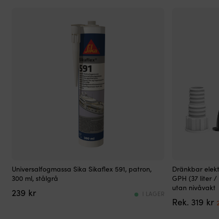
”baklänges”
|
För
att
säkerställa
att
du
alltid
ska
kunna
starta
motorn
bör
du
se
till
att
startbatteriet
Allround-
Dränkbar
Universalfogmassa Sika Sikaflex 591, patron,
Dränkbar elek
skiljs
fogmassa
länspump
300 ml, stålgrå
GPH (37 liter / 
från
utvecklat
för
utan nivåvakt
förbrukarbatterierna
239
kr
för
effektiv
I LAGER
automatiskt
319
kr
marina
länsning
när
applikationer
i
motorn