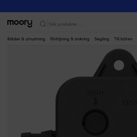
Kanske någon av dessa produkter kan i
Till båten
-
VVS
-
Pumpar
-
Länspumpar
-
Nivåvakter
-
Nivåvakt 
Sök
efter:
Kläder & utrustning
Förtöjning & ankring
Segling
Till båten
Bättre & billigare!