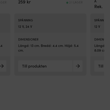
259
kr
A
LAGER
2 I LAGER
är
Rek.
54
sa
pro
so
SPÄNNING
SPÄNNING
Ow
12 V, 24 V
12 V
Gel
Res
fas
DIMENSIONER
DIMENSIO
för
.4
Längd: 13 cm. Bredd: 4.4 cm. Höjd: 5.4
Längd: 9.
båt
cm.
8.09 cm.
Ka
an
för
att
Till produkten
Till p
ge
liv
åt
s.k.
fus