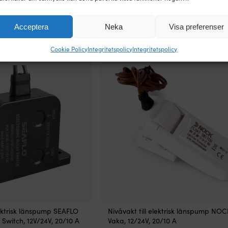
Acceptera
Neka
Visa preferenser
åvakter
Cookie Policy
Integritetspolicy
Integritetspolicy
lektrisk länspump SEAFLO
Nivåvakt till elektrisk länspump NOC
t Switch, 12V/24V, 20/10 A
Vaka, 12/24V, 20/10 A