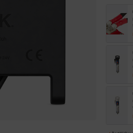
NO
Vak
12V/
20/
A
mä
Beställ före