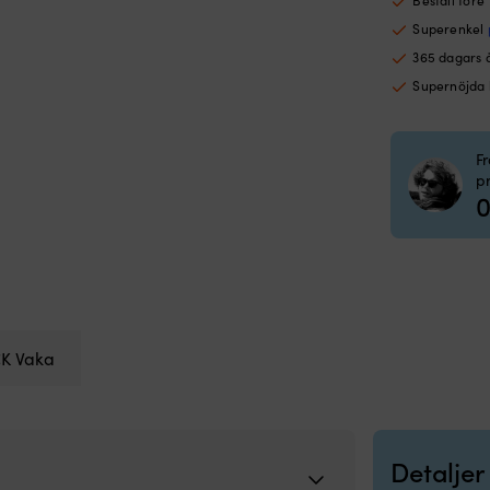
Superenkel
365 dagars 
Supernöjda
F
p
0
K Vaka
Detaljer