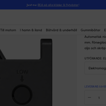
ntressera dig?
till elektrisk länspump NOCK Vaka, 12V/24V, 20/10 A
Just nu:
REA på alla kläder & flytvästar
!
Nivåvakt
12V/24V,
299
kr
Till motorn
I hamn & iland
Båtvård & underhåll
Gummibåtar
E
Automatisk ni
mm. Förseglad
olja och skräp
UTFÖRANDE
:
E
LEVERANS 59 K
Niv
till
elek
län