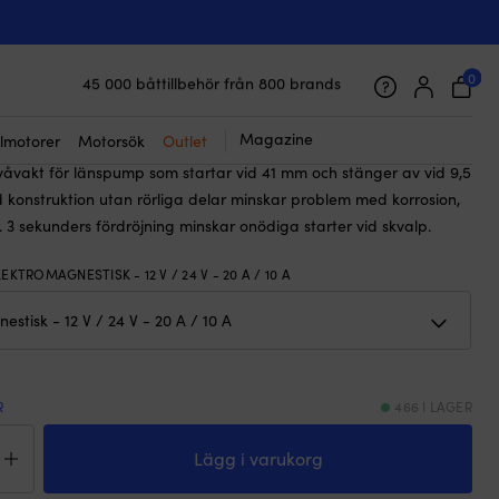
☓
 till elektrisk länspump NOCK Vaka,
 20/10 A
0
45 000 båttillbehör från 800 brands
Galet snabb frakt & superenkel prisgaranti
Supernöjda kunder – 4.7/5 på Trustpilot
Magazine
lmotorer
Motorsök
Outlet
våvakt för länspump som startar vid 41 mm och stänger av vid 9,5
 konstruktion utan rörliga delar minskar problem med korrosion,
. 3 sekunders fördröjning minskar onödiga starter vid skvalp.
LEKTROMAGNESTISK - 12 V / 24 V - 20 A / 10 A
R
466 I LAGER
åvakt
Lägg i varukorg
trisk
spump