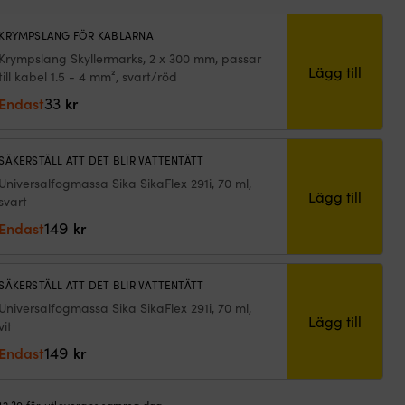
CK
a,
KRYMPSLANG FÖR KABLARNA
24V,
Krympslang Skyllermarks, 2 x 300 mm, passar
10
Lägg till
till kabel 1.5 - 4 mm², svart/röd
33
ngd
Endast
kr
SÄKERSTÄLL ATT DET BLIR VATTENTÄTT
Universalfogmassa Sika SikaFlex 291i, 70 ml,
Lägg till
svart
149
Endast
kr
SÄKERSTÄLL ATT DET BLIR VATTENTÄTT
Universalfogmassa Sika SikaFlex 291i, 70 ml,
Lägg till
vit
149
Endast
kr
 12.30 för utleverans samma dag