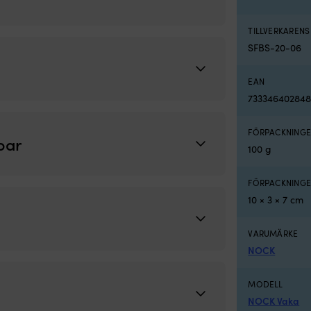
TILLVERKAREN
SFBS-20-06
EAN
733346402848
FÖRPACKNINGE
par
100 g
FÖRPACKNINGE
10 × 3 × 7 cm
VARUMÄRKE
NOCK
MODELL
NOCK Vaka