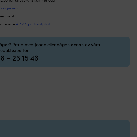
prisgaranti
ångerrätt
 kunder -
4.7 / 5 på Trustpilot
rågor? Prata med Johan eller någon annan av våra
roduktexperter!
8 – 25 15 46