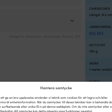
DIMENSIONER
Längd: 9.2 cm.
LÄNSPUMPENS 
12 V
,
24 V
Kategorier:
Nivåvakter
,
Länspumpar
,
Pumpar
,
VVS
NETTOVIKT
100 g
INGÅR
1 meter anslu
ÖVRIGT
Hantera samtycke
20A vid 12V / 
mm.
 att ge en bra upplevelse använder vi teknik som cookies för att lagra och/eller
ma åt enhetsinformation. När du samtycker till dessa tekniker kan vi behandla d
 surfbeteende eller unika ID:n på denna webbplats. Om du inte samtycker eller 
återkallar ditt samtycke kan detta påverka vissa funktioner negativt.