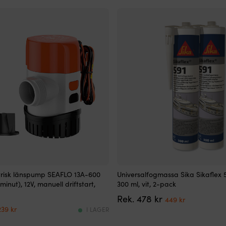
Allround-
trisk länspump SEAFLO 13A-600
Universalfogmassa Sika Sikaflex 5
fogmassa
minut), 12V, manuell driftstart,
300 ml, vit, 2-pack
utvecklat
Det
Det
478
kr
för
449
kr
Det
Det
ursprungliga
nuvarande
marina
239
kr
I LAGER
ursprungliga
nuvarande
priset
priset
applikationer
priset
priset
var:
är: