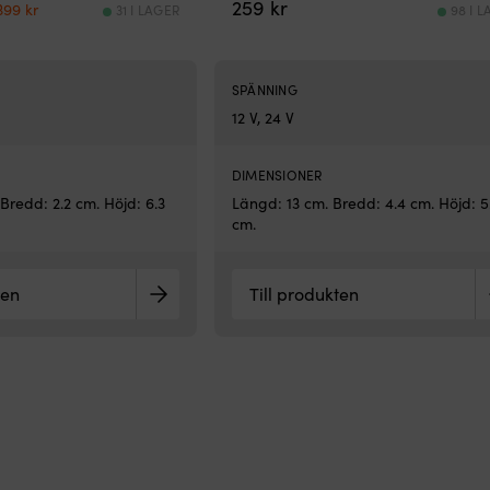
Det
Det
259
kr
399
kr
31 I LAGER
98 I 
ursprungliga
nuvarande
priset
priset
var:
är:
529 kr.
399 kr.
SPÄNNING
12 V, 24 V
DIMENSIONER
Bredd: 2.2 cm. Höjd: 6.3
Längd: 13 cm. Bredd: 4.4 cm. Höjd: 5
cm.
ten
Till produkten