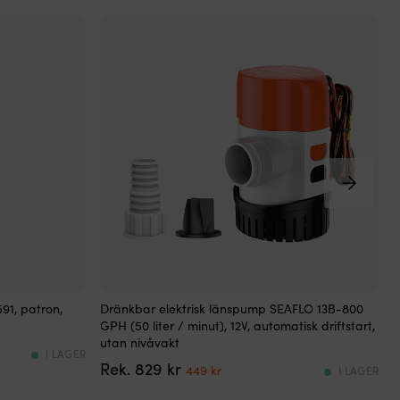
Dränkbar
D
91, patron,
Dränkbar elektrisk länspump SEAFLO 13B-800
D
länspump
GPH (50 liter / minut), 12V, automatisk driftstart,
G
för
f
utan nivåvakt
u
effektiv
e
I LAGER
Det
Det
829
kr
länsning
l
449
kr
I LAGER
ursprungliga
nuvarande
i
i
priset
priset