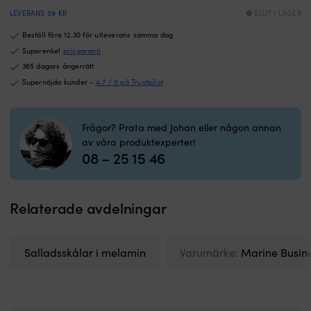
design
sparar
LEVERANS 59 KR
SLUT I LAGER
utrymme
Beställ före 12.30 för utleverans samma dag
i
Superenkel
prisgaranti
pentryt.
|
365 dagars ångerrätt
Slagtålig
Supernöjda kunder -
4.7 / 5 på Trustpilot
melamin
ger
lätt
Frågor? Prata med Johan eller någon annan
vikt
av våra produktexperter!
och
08 – 25 15 46
tystare
servering
ombord.
Tre
Relaterade avdelningar
skålar
och
bricka
Salladsskålar i melamin
Varumärke:
Marine Busin
samlar
snacks
snyggt
utan
spill.