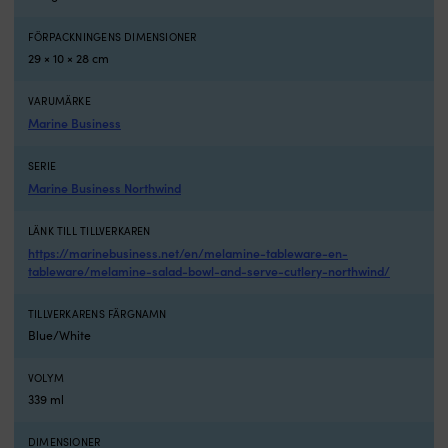
Northwind
design
FÖRPACKNINGENS DIMENSIONER
ger
29 × 10 × 28 cm
marin
känsla
VARUMÄRKE
som
Marine Business
matchar
övrig
SERIE
servis.
Marine Business Northwind
Ombord
och
iland
LÄNK TILL TILLVERKAREN
Snackskålar
https://marinebusiness.net/en/melamine-tableware-en-
i
tableware/melamine-salad-bowl-and-serve-cutlery-northwind/
melamin
med
TILLVERKARENS FÄRGNAMN
bricka
Blue/White
från
Northwind
gör
VOLYM
serveringen
339 ml
smidig
i
DIMENSIONER