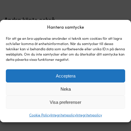
lätt
att
bära
Andra köpte också
ut.
Den
Hantera samtycke
låga
vikten
För att ge en bra upplevelse använder vi teknik som cookies för att lagra
och
och/eller komma åt enhetsinformation. När du samtycker till dessa
det
tekniker kan vi behandla data som surfbeteende eller unika ID:n på denna
slitstarka
webbplats. Om du inte samtycker eller om du återkallar ditt samtycke kan
materialet
detta påverka vissa funktioner negativt.
ger
en
Acceptera
tystare
och
tryggare
Neka
Okrossbart
Stapelbart
Vinglas i plast Marine Business
Plastglas Marine Business Party
dukning
glas
dricksglas
Moon Ice, transparent, 36 cl, 6-
Colors Happy Blue, blå, 41 cl, 6-
jämfört
i
i
Visa preferenser
pack
pack
med
BPA-
okrossbar
porslin.
I LAGER
I LAGER
fri
och
Melaminet
Cookie Policy
Integritetspolicy
Integritetspolicy
659
kr
639
kr
hårdplast
reptålig
är
med
BPA-
reptåligt
reptålig
fri