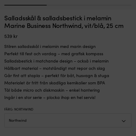
1
2
3
Snackset
Salladsskål & salladsbestick i melamin
Snackskålar i melamin med bricka Marine Business Northwind, vit/blå, 4
med
delar
Marine Business Northwind, vit/blå, 25 cm
bricka
I LAGER
och
539
kr
419
kr
tre
skålar
Stilren salladsskål i melamin med marin design
i
Perfekt till fest och vardag – med grafisk kompass
slagtålig
Salladsbestick i matchande design – också i melamin
melamin.
Splittersäkert
Hållbart material – motståndigt mot repor och slag
BPA-
Går fint att stapla – perfekt för båt, husvagn & stuga
fritt
Materialet är fritt från skadliga kemikalier som BPA
material
Tål både micro och diskmaskin – enkel hantering
ger
låg
Ingår i en stor serie – plocka ihop en hel servis!
vikt
och
FÄRG
:
NORTHWIND
tystare
servering
ombord.
Stapelbar