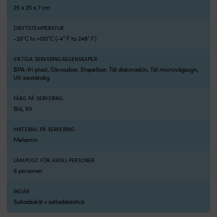
sittbrunnen,
25 x 25 x 7 cm
på
däck
DRIFTSTEMPERATUR
eller
-20°C to +120°C (-4° F to 248° F)
i
kajutan.
Setet
VIKTIGA SERVERINGSEGENSKAPER
består
BPA-fri plast, Okrossbar, Stapelbar, Tål diskmaskin, Tål microvågsugn,
av
UV-beständig
ett
rektangulärt
FÄRG PÅ SERVERING
fat
Blå, Vit
och
tre
MATERIAL PÅ SERVERING
skålar
Melamin
som
håller
nötter,
LÄMPLIGT FÖR ANTAL PERSONER
oliver
6 personer
och
småplock
INGÅR
väl
Salladsskål + salladsbestick
samlade
och