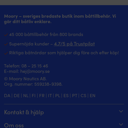
Slitstark
att
polyesteryta
måla
–
med
Moory – sveriges bredaste butik inom båttillbehör. Vi
tål
Långvarig
gör ditt båtliv enklare.
dagligt
glans
slitage
–
45 000 båttillbehör från 800 brands
i
ger
båtmiljö
ett
4.7/5 på Trustpilot
Supernöjda kunder –
Latex-
långt
Riktiga båtnördar som hjälper dig före och efter köp!
baksida
verkande
–
resultat
ger
1-
Telefon:
08 – 25 15 46
stabilt
komponent
E-mail:
hej@moory.se
grepp
–
© Moory Nautics AB.
och
lacken
Org. nummer: 5‍59238-9398.
minskar
är
halkrisken
lufttorkande,
DA
|
DE
|
NL
|
FI
|
FR
|
IT
|
PL
|
ES
|
PT
|
CS
|
EN
Enkel
ingen
att
härdare
rengöra
behöver
Kontakt & hjälp
–
tillsättas
spola
|
Spåra din order
enkelt
Epifanes
Om oss