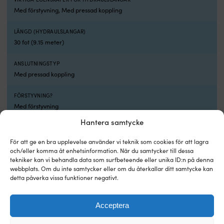
Med förstyvning, Med pressad koppling
LÄNGD (HYDRAULSLANGAR)
30 fot (9.15 meter)
ANSLUTNINGSTYP
Med pressad koppling
FÖRSTYVNING?
Med förstyvning
Hantera samtycke
GÄNGA PÅ SLANG
9/16-24"
För att ge en bra upplevelse använder vi teknik som cookies för att lagra
och/eller komma åt enhetsinformation. När du samtycker till dessa
tekniker kan vi behandla data som surfbeteende eller unika ID:n på denna
webbplats. Om du inte samtycker eller om du återkallar ditt samtycke kan
detta påverka vissa funktioner negativt.
Acceptera
Alternativa produkter