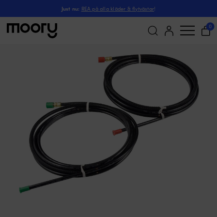
Nylonhydraulslang Do
Till båten
-
Styrning
-
Hydraulstyrning
-
Hydraulslangar
-
Just nu:
REA på alla kläder & flytvästar
!
0
Sök
efter: