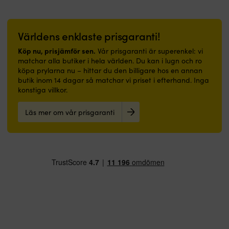
på
vattenlinjen
för
st.
–
Förbehandlas
en
slangar
passar
med
standardintsallation
Har
lika
för
Världens enklaste prisgaranti!
krävs
du
bra
underlaget
2
autopilot
Köp nu, prisjämför sen.
Vår prisgaranti är superenkel: vi
i
avsedd
st.
eller
matchar alla butiker i hela världen. Du kan i lugn och ro
båt
primer
slangar
en
köpa prylarna nu – hittar du den billigare hos en annan
som
Kan
Har
extra
butik inom 14 dagar så matchar vi priset i efterhand. Inga
i
även
du
styrplats
konstiga villkor.
hall
appliceras
autopilot
krävs
eller
direkt
eller
flera
badrum.
på
en
slangar
Läs mer om vår prisgaranti
|
rengjord,
extra
Båtmatta
avfettad
styrplats
med
&
krävs
marinblå
avslipad
flera
design
glasfiber
slangar
och
Mycket
välkommen-
god
budskap
täckförmåga
–
–
skapar
gör
trivsel
den
ombord
enkel