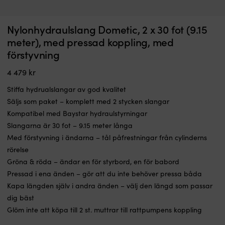
Nylonhydraulslang Dometic, 2 x 30 fot (9.15
meter), med pressad koppling, med
förstyvning
4 479
kr
Stiffa hydrualslangar av god kvalitet
Säljs som paket – komplett med 2 stycken slangar
Kompatibel med Baystar hydraulstyrningar
Slangarna är 30 fot – 9.15 meter långa
Med förstyvning i ändarna – tål påfrestningar från cylinderns
rörelse
Gröna & röda – ändar en för styrbord, en för babord
Pressad i ena änden – gör att du inte behöver pressa båda
Kapa längden själv i andra änden – välj den längd som passar
dig bäst
Glöm inte att köpa till 2 st. muttrar till rattpumpens koppling