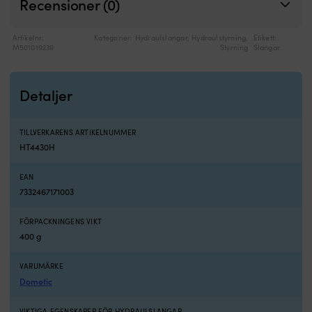
Recensioner (0)
Artikelnr:
Kategorier:
Hydraulslangar
,
Hydraulstyrning
,
Etikett:
M501019239
Styrning
Slangar
Detaljer
TILLVERKARENS ARTIKELNUMMER
HT4430H
EAN
7332467171003
FÖRPACKNINGENS VIKT
400 g
VARUMÄRKE
Dometic
VIKTIGA EGENSKAPER FÖR HYDRAULSLANGAR