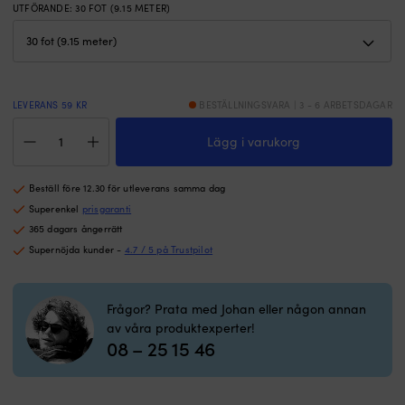
UTFÖRANDE
:
30 FOT (9.15 METER)
LEVERANS 59 KR
BESTÄLLNINGSVARA | 3 - 6 ARBETSDAGAR
Nylonhydraulslang
Lägg i varukorg
Dometic,
2
x
Beställ före 12.30 för utleverans samma dag
30
fot
Superenkel
prisgaranti
(9.15
365 dagars ångerrätt
meter),
Supernöjda kunder -
4.7 / 5 på Trustpilot
med
pressad
koppling,
Frågor? Prata med Johan eller någon annan
med
av våra produktexperter!
förstyvning
08 – 25 15 46
mängd