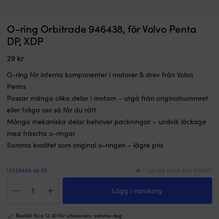
O-ring Orbitrade 946438, för Volvo Penta
DP, XDP
29
kr
O-ring för interna komponenter i motorer & drev från Volvo
Penta
Passar många olika delar i motorn – utgå från originalnummret
eller fråga oss så får du rätt
Många mekaniska delar behöver packningar – undvik läckage
med fräscha o-ringar
Samma kvalitet som original o-ringen – lägre pris
LEVERANS 59 KR
1 I LAGER (FLER KAN KÖPAS)
O-
Lägg i varukorg
ring
Orbitrade
946438,
Beställ före 12.30 för utleverans samma dag