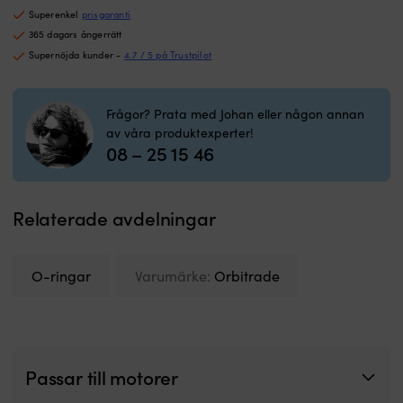
för
Volvo
Superenkel
prisgaranti
Penta
365 dagars ångerrätt
DP,
Supernöjda kunder -
4.7 / 5 på Trustpilot
XDP
mängd
Frågor? Prata med Johan eller någon annan
av våra produktexperter!
08 – 25 15 46
Relaterade avdelningar
O-ringar
Varumärke:
Orbitrade
Passar till motorer