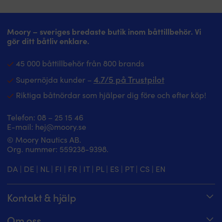
ekonomiskt.
Cirkulerar
kylvatten
i
Moory – sveriges bredaste butik inom båttillbehör. Vi
motorn
gör ditt båtliv enklare.
–
motverkar
45 000 båttillbehör från 800 brands
överhettning
och
4.7/5 på Trustpilot
Supernöjda kunder –
driftstopp.
Byt
Riktiga båtnördar som hjälper dig före och efter köp!
inför
varje
Telefon:
08 – 25 15 46
säsong
E-mail:
hej@moory.se
–
© Moory Nautics AB.
undvik
Org. nummer: 5‍59238-9398.
kostsamma
motorskador
DA
|
DE
|
NL
|
FI
|
FR
|
IT
|
PL
|
ES
|
PT
|
CS
|
EN
och
stillestånd.
Det
Kontakt & hjälp
som
visas
Spåra din order
på
Om oss