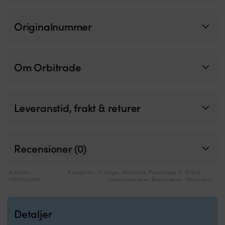
Originalnummer
Om Orbitrade
Leveranstid, frakt & returer
Recensioner (0)
Artikelnr:
Kategorier:
O-ringar
,
Motorsök
,
Packningar &
Etikett:
M501023469
packningssatser
,
Reservdelar
Motorvård
Detaljer