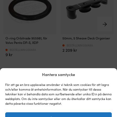
O-
O-ring Orbitrade 955981, för
50mm, 5 Sheave Deck Organiser
ring
Volvo Penta DP-S, XDP
för
BESTÄLLNINGSVARA
2 209
kr
BESTÄLLNINGSVARA
interna
9
kr
komponenter
i
motorer
&
Hantera samtycke
drev
från
För att ge en bra upplevelse använder vi teknik som cookies för att lagra
Volvo
och/eller komma åt enhetsinformation. När du samtycker till dessa
Penta
Alternativa produkter
tekniker kan vi behandla data som surfbeteende eller unika ID:n på denna
Passar
webbplats. Om du inte samtycker eller om du återkallar ditt samtycke kan
många
detta påverka vissa funktioner negativt.
olika
delar
i