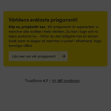
Samma
vatten,
kvalitet
diesel,
som
glykol
original
och
Världens enklaste prisgaranti!
o-
annat
ringen
i
Köp nu, prisjämför sen.
Vår prisgaranti är superenkel: vi
–
kylsystemet.
matchar alla butiker i hela världen. Du kan i lugn och ro
lägre
Speciellt
köpa prylarna nu – hittar du den billigare hos en annan
pris
designad
butik inom 14 dagar så matchar vi priset i efterhand. Inga
för
konstiga villkor.
angivna
båtmotorer
Läs mer om vår prisgaranti
–
korrekt
passform.
Mycket
god
kvalitet
trots
det
billiga
priset
-