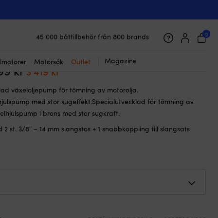
P) / 1/2″ (13 mm) slang
k oljebytarpump / oljesug Marco
 24 V, G 3/8″ (BSP) / 1/2″ (13 mm)
0
45 000 båttillbehör från 800 brands
Galet snabb frakt & superenkel prisgaranti
Supernöjda kunder – 4.7/5 på Trustpilot
Magazine
lmotorer
Motorsök
Outlet
399
kr
Det
Det
3 419
kr
ursprungliga
nuvarande
lad växeloljepump för tömning av motorolja.
priset
priset
julspump med stor sugeffekt.Specialutvecklad för tömning av
var:
är:
xelhjulspump i brons med stor sugkraft.
4
3
2 st. 3/8″ – 14 mm slangstos + 1 snabbkoppling till slangsats
399 kr.
419 kr.