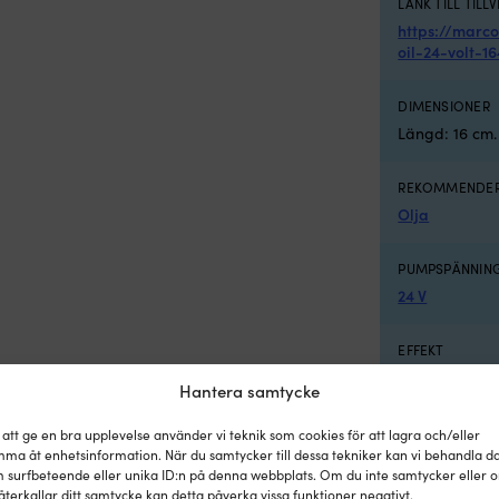
LÄNK TILL TILL
https://marc
oil-24-volt-1
DIMENSIONER
Längd: 16 cm.
REKOMMENDER
Olja
PUMPSPÄNNIN
24 V
EFFEKT
120 W
Hantera samtycke
STRÖMFÖRBRU
 att ge en bra upplevelse använder vi teknik som cookies för att lagra och/eller
ma åt enhetsinformation. När du samtycker till dessa tekniker kan vi behandla d
4 A
 surfbeteende eller unika ID:n på denna webbplats. Om du inte samtycker eller 
återkallar ditt samtycke kan detta påverka vissa funktioner negativt.