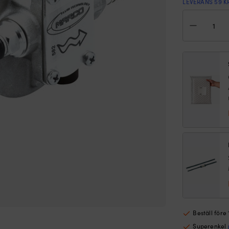
LEVERANS 59 K
Elek
olj
/
olje
Mar
UP6
24
V,
G
3/8"
(BS
/
1/2"
(13
mm
sla
mä
Beställ före
Superenkel