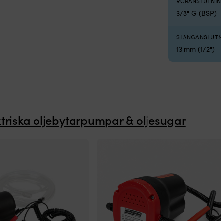
RÖRANSLUTNI
3/8" G (BSP)
SLANGANSLUT
13 mm (1/2")
ktriska oljebytarpumpar & oljesugar