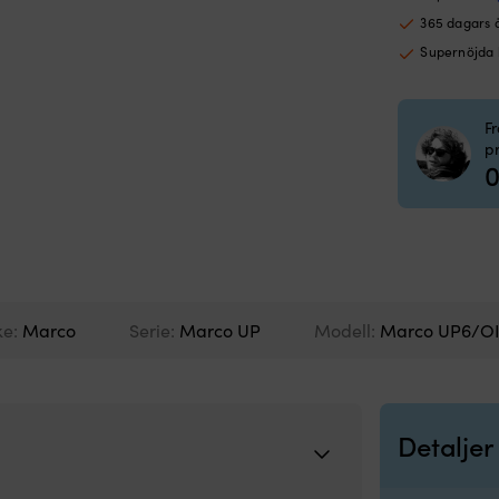
365 dagars 
Supernöjda
F
p
0
ke:
Marco
Serie:
Marco UP
Modell:
Marco UP6/O
Detaljer