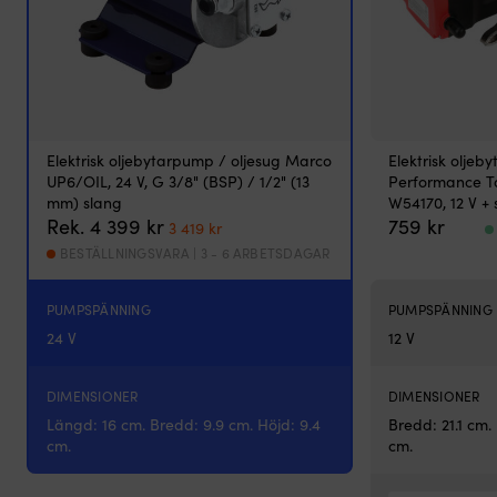
Elektrisk oljebytarpump / oljesug Marco
Elektrisk oljeb
UP6/OIL, 24 V, G 3/8" (BSP) / 1/2" (13
Performance To
mm) slang
W54170, 12 V +
Det
Det
Rek.
4 399
kr
759
kr
3 419
kr
ursprungliga
nuvarande
BESTÄLLNINGSVARA | 3 - 6 ARBETSDAGAR
priset
priset
var:
är:
4
3
PUMPSPÄNNING
PUMPSPÄNNING
399 kr.
419 kr.
24 V
12 V
DIMENSIONER
DIMENSIONER
Längd: 16 cm. Bredd: 9.9 cm. Höjd: 9.4
Bredd: 21.1 cm.
cm.
cm.