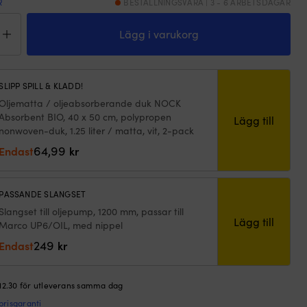
R
BESTÄLLNINGSVARA | 3 - 6 ARBETSDAGAR
trisk
ebytarpump
Lägg i varukorg
sug
co
/OIL,
SLIPP SPILL & KLADD!
Oljematta / oljeabsorberande duk NOCK
Absorbent BIO, 40 x 50 cm, polypropen
Lägg till
nonwoven-duk, 1.25 liter / matta, vit, 2-pack
P)
64,99
Endast
kr
PASSANDE SLANGSET
)
Slangset till oljepump, 1200 mm, passar till
ng
Lägg till
Marco UP6/OIL, med nippel
ngd
249
Endast
kr
 12.30 för utleverans samma dag
prisgaranti