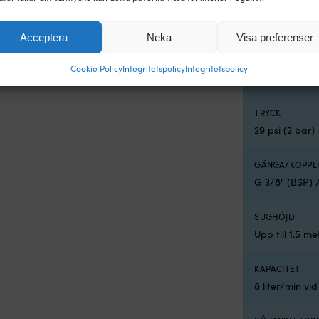
SÄKRING
7.5 A
Acceptera
Neka
Visa preferenser
DRIFTTYP
Cookie Policy
Integritetspolicy
Integritetspolicy
Kugghjulspu
TRYCK
29 psi (2 bar)
GÄNGA/KOPPL
G 3/8" (BSP) 
SUGHÖJD
Upp till 1.5 me
KAPACITET
8 liter/min vi