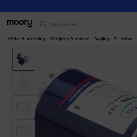
Till motorn
-
Underhållsdelar
-
Oljor
-
Oljebytarpumpar
-
Elektris
Sök
efter:
Kläder & utrustning
Förtöjning & ankring
Segling
Till båten