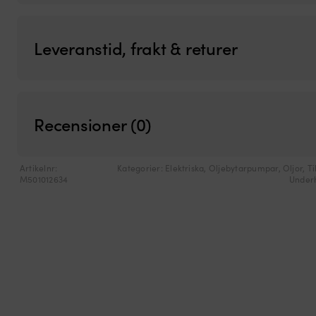
Leveranstid, frakt & returer
Recensioner (0)
Artikelnr:
Kategorier:
Elektriska
,
Oljebytarpumpar
,
Oljor
,
Ti
M501012634
Underh