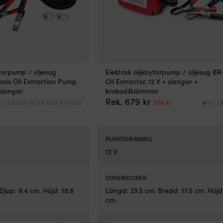
ytarpump / oljesug
Elektrisk oljebytarpump / oljesug B
ols Oil Extraction Pump
Oil Extractor, 12 V + slangar +
 slangar
krokodilklämmor
Det
Det
Rek.
679
kr
339
kr
2 I LAGER (FLER KAN KÖPAS)
6 I 
ursprungliga
nuvarande
priset
priset
var:
är:
679 kr.
339 kr.
PUMPSPÄNNING
12 V
DIMENSIONER
 Djup: 9.4 cm. Höjd: 18.8
Längd: 23.5 cm. Bredd: 17.5 cm. Höjd
cm.