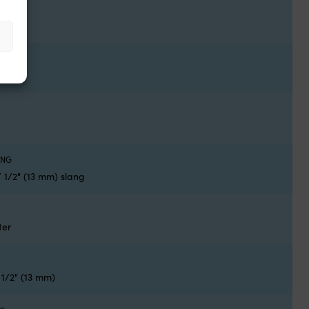
mp
ING
/ 1/2" (13 mm) slang
ter
d 1/2" (13 mm)