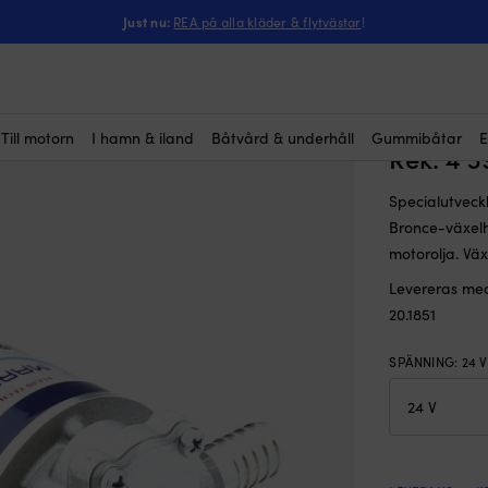
ka
-
Elektrisk oljebytarpump / oljesug Marco UP6/OIL, 24 V, G 3/8″ (BS
Just nu:
REA på alla kläder & flytvästar
!
Elektris
UP6/OIL,
slang
Till motorn
I hamn & iland
Båtvård & underhåll
Gummibåtar
E
Rek.
4 
Specialutveck
Bronce-växelh
motorolja. Vä
Levereras med 
20.1851
SPÄNNING
:
24 V