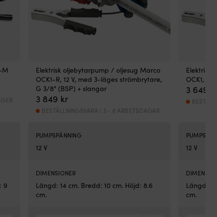
R-M
Elektrisk oljebytarpump / oljesug Marco
Elektrisk
OCK1-R, 12 V, med 3-läges strömbrytare,
OCK1, 12 V
G 3/8" (BSP) + slangar
3 649
k
3 849
kr
LAGER
BESTÄLL
BESTÄLLNINGSVARA | 3 - 6 ARBETSDAGAR
PUMPSPÄNNING
PUMPSPÄN
12 V
12 V
DIMENSIONER
DIMENSIO
: 9
Längd: 14 cm. Bredd: 10 cm. Höjd: 8.6
Längd: 14
cm.
cm.