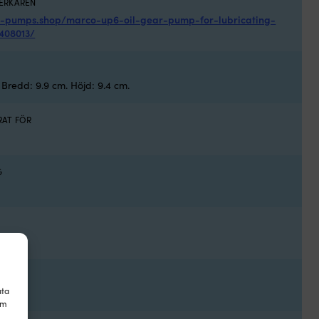
VERKAREN
o-pumps.shop/marco-up6-oil-gear-pump-for-lubricating-
6408013/
 Bredd: 9.9 cm. Höjd: 9.4 cm.
AT FÖR
G
KNING
ata
om