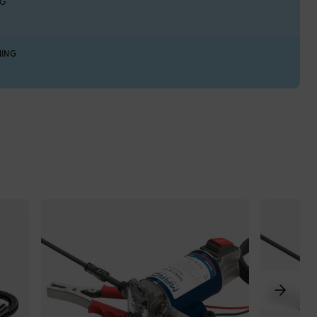
NG
NING