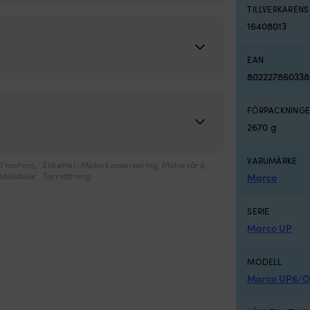
TILLVERKAREN
16408013
EAN
802227860338
FÖRPACKNINGE
2670 g
VARUMÄRKE
ll motorn
,
Etiketter:
Motorkonservering
,
Motorvård
,
ållsdelar
Torrsättning
Marco
SERIE
Marco UP
MODELL
Marco UP6/O