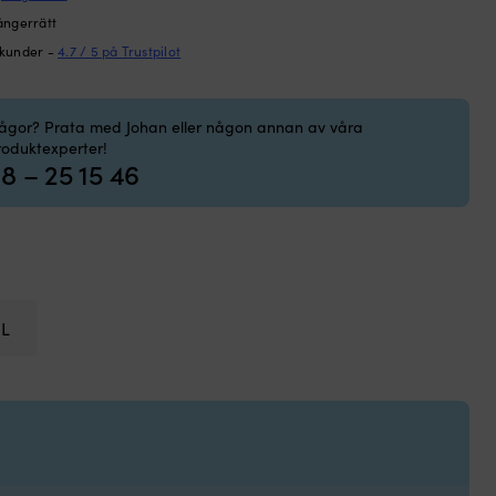
ångerrätt
 kunder -
4.7 / 5 på Trustpilot
rågor? Prata med Johan eller någon annan av våra
roduktexperter!
8 – 25 15 46
IL