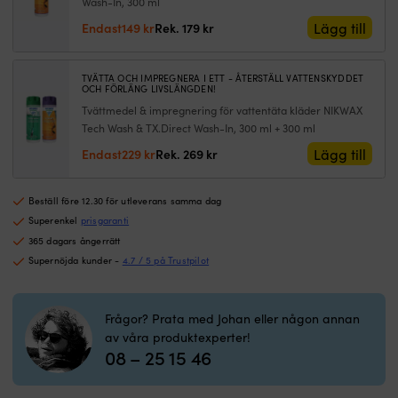
Wash-In, 300 ml
mängd
Det
Det
Lägg till
Endast
149
kr
Rek.
179
kr
ursprungliga
nuvarande
priset
priset
var:
är:
TVÄTTA OCH IMPREGNERA I ETT - ÅTERSTÄLL VATTENSKYDDET
OCH FÖRLÄNG LIVSLÄNGDEN!
179 kr.
149 kr.
Tvättmedel & impregnering för vattentäta kläder NIKWAX
Tech Wash & TX.Direct Wash-In, 300 ml + 300 ml
Det
Det
Lägg till
Endast
229
kr
Rek.
269
kr
ursprungliga
nuvarande
priset
priset
Beställ före 12.30 för utleverans samma dag
var:
är:
269 kr.
229 kr.
Superenkel
prisgaranti
365 dagars ångerrätt
Supernöjda kunder -
4.7 / 5 på Trustpilot
Frågor? Prata med Johan eller någon annan
av våra produktexperter!
08 – 25 15 46