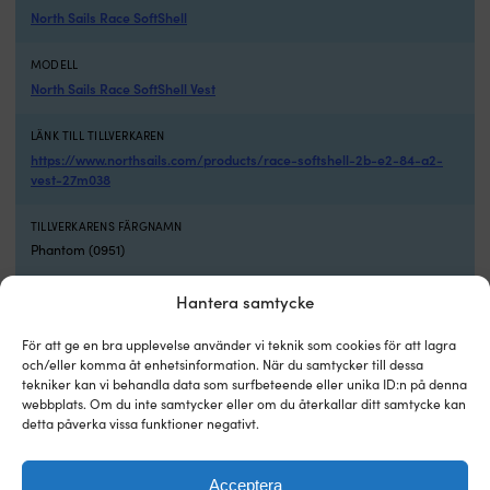
North Sails Race SoftShell
MODELL
North Sails Race SoftShell Vest
LÄNK TILL TILLVERKAREN
https://www.northsails.com/products/race-softshell-2b-e2-84-a2-
vest-27m038
TILLVERKARENS FÄRGNAMN
Phantom (0951)
PASSAR TILL ANVÄNDARE
Hantera samtycke
Herr
För att ge en bra upplevelse använder vi teknik som cookies för att lagra
och/eller komma åt enhetsinformation. När du samtycker till dessa
VATTENTÄTHET PÅ SEGLARSTÄLL
tekniker kan vi behandla data som surfbeteende eller unika ID:n på denna
DWR-behandlade (Vattenavvisande)
webbplats. Om du inte samtycker eller om du återkallar ditt samtycke kan
detta påverka vissa funktioner negativt.
MATERIAL (DETALJERAT)
100% polyester
Acceptera