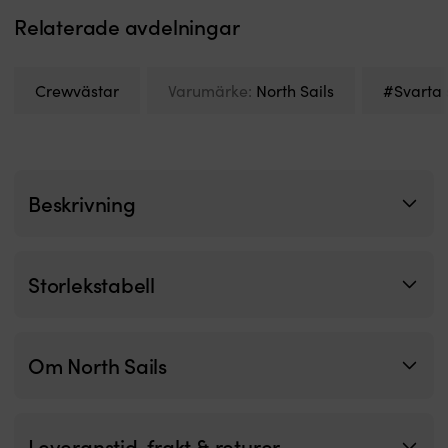
Relaterade avdelningar
Crewvästar
Varumärke:
North Sails
#Svarta 
Beskrivning
Storlekstabell
Om North Sails
Leveranstid, frakt & returer