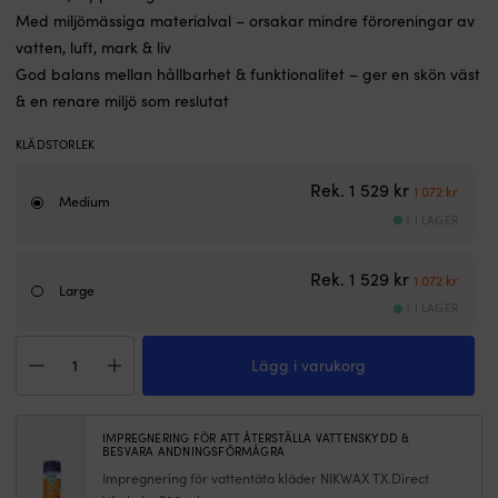
Med miljömässiga materialval – orsakar mindre föroreningar av
vatten, luft, mark & liv
God balans mellan hållbarhet & funktionalitet – ger en skön väst
& en renare miljö som reslutat
KLÄDSTORLEK
Det ursprun
Det n
Rek.
1 529
kr
1 072
kr
Medium
1 I LAGER
Det ursprun
Det n
Rek.
1 529
kr
1 072
kr
Large
1 I LAGER
Väst
Lägg i varukorg
North
Sails
Race
SoftShell+
IMPREGNERING FÖR ATT ÅTERSTÄLLA VATTENSKYDD &
Vest
BESVARA ANDNINGSFÖRMÅGRA
Phantom,
Impregnering för vattentäta kläder NIKWAX TX.Direct
herr