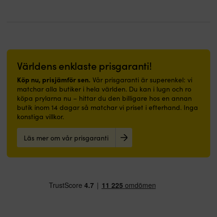
priset
priset
&
tillhörigheter
–
Snabbtorkande
Lättvikt
var:
är:
svett
Reflexdetaljer
för
&
–
89 kr.
49 kr.
Stickad
–
bästa
lätt
lätt
yttersida
syns
greppförmåga
tyg
&
med
ordentligt
5D-
–
smidig
DWR-
i
tryckt
gör
att
finish
svagt
överdel
den
ha
Världens enklaste prisgaranti!
(Durable
ljus
–
behaglig
på
Water
Köp nu, prisjämför sen.
bidrar
att
sig
Vår prisgaranti är superenkel: vi
Repellent)
till
ha
Bröstficka
matchar alla butiker i hela världen. Du kan i lugn och ro
SoftShell-
ett
på
–
köpa prylarna nu – hittar du den billigare hos en annan
tyg
mycket
sig
ger
butik inom 14 dagar så matchar vi priset i efterhand. Inga
med
bra
i
smidig
konstiga villkor.
4-
skydd
alla
åtkomst
vägsstretch
Mellansula
väder
av
Läs mer om vår prisgaranti
–
i
Tryckknappar
t.ex.
för
EVA-
för
mobil
god
material
att
eller
komfort
–
kunna
plånbok
&
absorberar
vinkla
Vaddering
rörelsefrihet
stötar
upp
i
Formad
&
skärmen
Repreve-
krage
ger
vid
fibrer