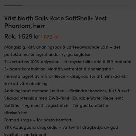
1
2
3
4
5
6
7
Reparationssats
Väst North Sails Race SoftShell+ Vest
Reparationssats Sealock/RM69 WC
med
Phantom, herr
packningar
I LAGER
879
kr
och
Rek.
1 529
kr
Det
Det
1 072
kr
backventiler
ursprungliga
nuvarande
tilll
Mångsidig, lätt, andningsbar & vattenavvisande väst – det
priset
priset
toalett
perfekta mellanlagret under kyliga seglatser
RM69
var:
är:
Tillverkad av 100% polyester – ett mycket slitstarkt & lätt material
Sealock
1
1
(art.nr
3-lagers konstruktion: vindtät, vattentät & andningsbar
529 kr.
072 kr.
toalett
Innersta lagret av mikro-fleece – designad för att minskad vikt
51730)
& ökad värmebildning
Andningsbart memran i mitten – förhindrar kondens, fukt & svett
Stickad yttersida med DWR-finish (Durable Water Repellent)
SoftShell-tyg med 4-vägsstretch – för god komfort &
rörelsefrihet
Formad krage – för bästa komfort
YKK Aquaguard dragkedja – vattentät dragkedja av god
kvalitet, slipp krångel