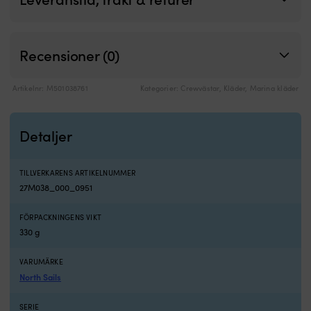
Recensioner (0)
Artikelnr:
M501038761
Kategorier:
Crewvästar
,
Kläder
,
Marina kläder
Detaljer
TILLVERKARENS ARTIKELNUMMER
27M038_000_0951
FÖRPACKNINGENS VIKT
330 g
VARUMÄRKE
North Sails
SERIE