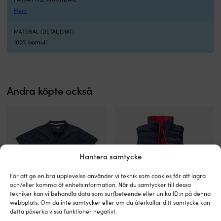
fungerar
2
Herr
precis
el
lika
D
bra
lä
MATERIAL (DETALJERAT)
på
st
100% bomull
kontoret,
g
i
s
sittbrunnen
f
eller
n
på
d
Andra köpte också
utflykten
si
för
vi
att
ro
hålla
a
din
vi
kopp
v
kaffe
el
Hantera samtycke
varm
rö
längre.
d
För att ge en bra upplevelse använder vi teknik som cookies för att lagra
Muggens
s
och/eller komma åt enhetsinformation. När du samtycker till dessa
yta
ö
tekniker kan vi behandla data som surfbeteende eller unika ID:n på denna
ger
d
webbplats. Om du inte samtycker eller om du återkallar ditt samtycke kan
bra
Re
Klassisk
Vändbar
detta påverka vissa funktioner negativt.
Pikétröja Gill Classic Polo Shirt
Flytväst-väst Baltic Flipper 50N,
grepp,
ä
piké
50N-