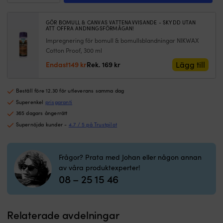
även
s
Shirt
med
st
Navy,
handskar
p
GÖR BOMULL & CANVAS VATTENAVVISANDE - SKYDD UTAN
herr
Tillverkad
n
ATT OFFRA ANDNINGSFÖRMÅGAN!
mängd
i
d
Impregnering för bomull & bomullsblandningar NIKWAX
livsmedelsklassat
j
Cotton Proof, 300 ml
18/8
o
Det
Det
Lägg till
Endast
149
kr
Rek.
169
kr
rostfritt
Kl
ursprungliga
nuvarande
stål
c
priset
priset
–
p
Beställ före 12.30 för utleverans samma dag
var:
är:
låg
b
169 kr.
149 kr.
Superenkel
prisgaranti
vikt
be
och
b
365 dagars ångerrätt
hög
o
Supernöjda kunder -
4.7 / 5 på Trustpilot
slitstyrka
v
Tar
r
varken
B
Frågor? Prata med Johan eller någon annan
upp
S
av våra produktexperter!
eller
l
08 – 25 15 46
avger
g
smak
di
Större
m
öppning
ut
Relaterade avdelningar
–
u