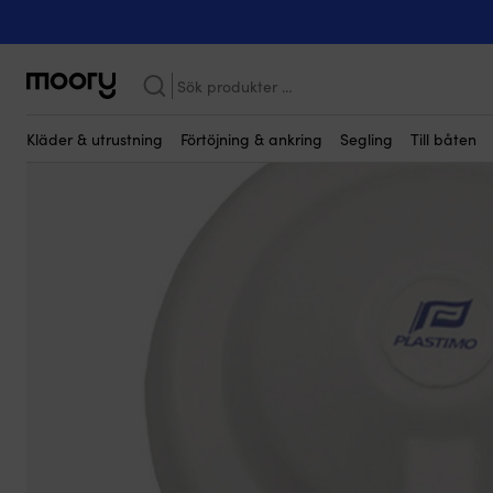
Kanske någon av dessa produkter kan i
Till båten
-
Navigation
-
Kompasser
-
Kompasstillbehör
-
Skydds
Sök
efter:
Kläder & utrustning
Förtöjning & ankring
Segling
Till båten