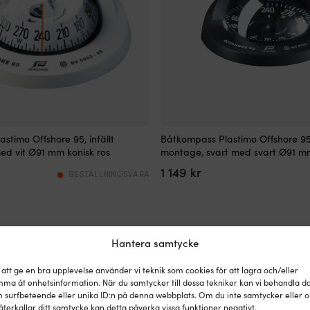
Fast
stimo Offshore 95, infällt
Båtkompass Plastimo Offshore 95, 
båtkompass
ed vit Ø91 mm konisk ros
montage, svart med svart Ø91 mm
som
1 149
kr
ger
BESTÄLLNINGSVARA
direkt
kurs
vid
styrplatsen
utan
Hantera samtycke
ström.
Vätskefylld
 att ge en bra upplevelse använder vi teknik som cookies för att lagra och/eller
kompassros
ma åt enhetsinformation. När du samtycker till dessa tekniker kan vi behandla d
med
 surfbeteende eller unika ID:n på denna webbplats. Om du inte samtycker eller 
ämpning
vibrationsdämpning
återkallar ditt samtycke kan detta påverka vissa funktioner negativt.