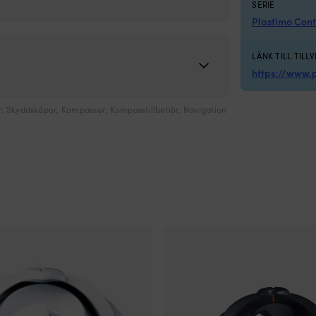
SERIE
fenderlinor, vit, 2-pack
Plastimo Cont
LÄNK TILL TILL
https://www.
r:
Skyddskåpor
,
Kompasser
,
Kompasstillbehör
,
Navigation