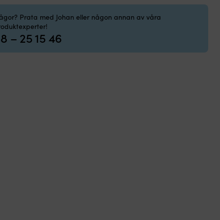
rågor? Prata med Johan eller någon annan av våra
roduktexperter!
8 – 25 15 46