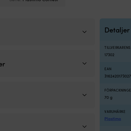
Detaljer
TILLVERKAREN
17302
er
EAN
316242017302
FÖRPACKNINGE
70 g
VARUMÄRKE
Plastimo