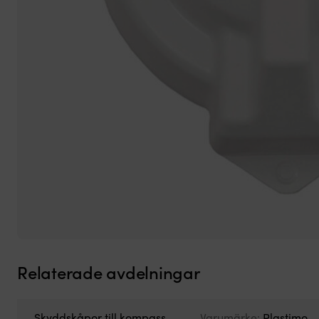
Relaterade avdelningar
Skyddskåpor till kompass
Varumärke:
Plastimo