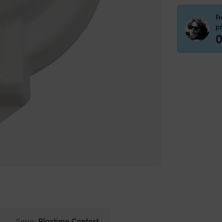
F
p
0
Serie:
Plastimo Contest