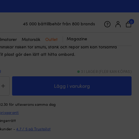
☓
pa Plastimo, till Contest 100, vit
0
45 000 båttillbehör från 800 brands
Galet snabb frakt & superenkel prisgaranti
Supernöjda kunder – 4.7/5 på Trustpilot
Magazine
lmotorer
Motorsök
Outlet
ör Plastimo Contest 100 som skyddar kompasshuset mellan
minskar risken för smuts, stänk och repor som kan försämra
it plast gör den lätt att hitta ombord.
R
3 I LAGER (FLER KAN KÖPAS)
ddskåpa
timo,
Lägg i varukorg
test
 12.30 för utleverans samma dag
prisgaranti
ngd
ångerrätt
 kunder -
4.7 / 5 på Trustpilot