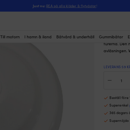
ntressera dig?
kåpor
-
Skyddskåpa Plastimo, till Contest 100, vit
Just nu:
REA på alla kläder & flytvästar
!
Skyddskå
(1)
169
kr
Till motorn
I hamn & iland
Båtvård & underhåll
Gummibåtar
E
Skyddskåpa f
turerna. Den 
avläsningen. V
LEVERANS 59 K
Sky
Plas
till
Con
100,
Beställ före
vit
Superenkel
mä
365 dagars 
Supernöjda