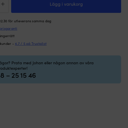
mus
Lägg i varukorg
ppen
uum
 12.30 för utleverans samma dag
prisgaranti
,
ångerrätt
 kunder -
4.7 / 5 på Trustpilot
ngd
rågor? Prata med Johan eller någon annan av våra
roduktexperter!
8 – 25 15 46