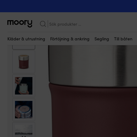
Kanske någon av dessa produkter kan i
I hamn & iland
-
Utomhusmatlagning
-
Termosar
-
Mattermosar
Sök
efter:
Kläder & utrustning
Förtöjning & ankring
Segling
Till båten