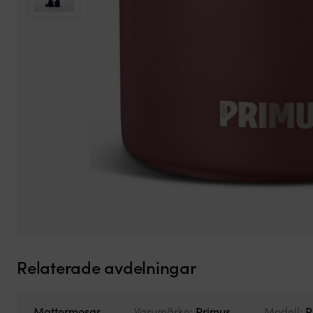
Relaterade avdelningar
Mattermosar
Varumärke:
Primus
Modell:
P