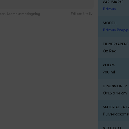
VARUMÄRKE
Primus
sar
,
Utomhusmatlagning
Etikett:
Uteliv
MODELL
Primus Prepp
TILLVERKAREN
Ox Red
VOLYM
700 ml
DIMENSIONER
Ø11.5 x 14 cm
MATERIAL PÅ 
Pulverlackat ro
NETTOVIKT