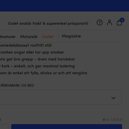
☓
os Primus Preppen Vacuum Jug Ox
0 ml
0
45 000 båttillbehör från 800 brands
Galet snabb frakt & superenkel prisgaranti
9
kr
Det
Det
390
kr
Supernöjda kunder – 4.7/5 på Trustpilot
Magazine
lmotorer
Motorsök
Outlet
ursprungliga
nuvarande
vsmedelsklassat rostfritt stål
priset
priset
h varken avger eller tar upp smaker
var:
är:
 yta ger bra grepp – även med handskar
449 kr.
390 kr.
 kork – enkelt, och ger maximal isolering
om är enkel att fylla, dricka ur och att rengöra
S FÄRGNAMN
:
OX RED
R
9 I LAGER
termos