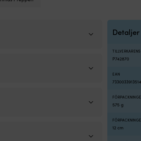
Detaljer
TILLVERKAREN
P742870
EAN
733003391351
FÖRPACKNINGE
575 g
FÖRPACKNINGE
12 cm