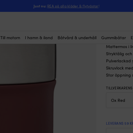
ntressera dig?
-
Mattermos Primus Preppen Vacuum Jug Ox Red, 700 ml
Just nu:
REA på alla kläder & flytvästar
!
Matterm
(3)
Red, 70
Rek.
44
Till motorn
I hamn & iland
Båtvård & underhåll
Gummibåtar
E
Mattermos i li
Stryktålig oc
Pulverlackad
Skruvlock med
Stor öppning s
TILLVERKAREN
LEVERANS 59 K
Mat