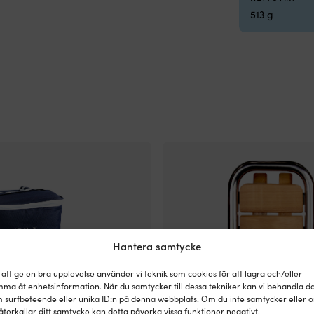
513 g
Hantera samtycke
 att ge en bra upplevelse använder vi teknik som cookies för att lagra och/eller
ma åt enhetsinformation. När du samtycker till dessa tekniker kan vi behandla d
 surfbeteende eller unika ID:n på denna webbplats. Om du inte samtycker eller 
återkallar ditt samtycke kan detta påverka vissa funktioner negativt.