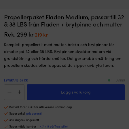
Snabbfäste
A
Propellerpaket Fladen Medium, passar till 32
Krok för ankare / ankarband Krokolina
A
–
fö
d
& 38 LBS från Fladen + brytpinne och mutter
för
I LAGER
at
269
kr
att
a
Rek.
299
kr
Det
Det
219
kr
enkelt
d
ursprungliga
nuvarande
byta
til
Komplett propellerkit med mutter, bricka och brytpinnar för
priset
priset
eller
se
elmotor på 32 eller 38 LBS. Brytpinnen skyddar motorn vid
lossa
el
var:
är:
grundstötning och hårda smällar. Det ger snabb ersättning om
ankaret
av
299 kr.
219 kr.
Tillverkad
D
propellern skadas eller tappas så du slipper avbryta turen.
för
g
Ankarolina,
g
men
g
LEVERANS 59 KR
1 I LAGER
funkar
en
Propellerpaket
med
I
Lägg i varukorg
Fladen
alla
8
Medium,
ankarband
1.
passar
Smart
P
Beställ före 12.30 för utleverans samma dag
till
&
r
32
Superenkel
prisgaranti
säker
o
&
365 dagars ångerrätt
snabbkrok
v
38
Supernöjda kunder -
4.7 / 5 på Trustpilot