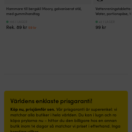
och
i
på
ut
balansen
enkel
trånga
46
på
Snabbventil
Hammare till bergskil Moory, galvaniserat stål,
Vattenreningstabletter
rengöring
utrymmen.
och
vattnet
med gummihandtag
Water, portionspåse, 10 
gör
gör
Enkel
56
direkt.
uppblåsning
105 I LAGER
42 I LAGER
den
att
LBS.
|
och
Det
Det
Rek.
89
kr
99
kr
59
kr
smidig
rengöra
Inkluderar
Power-
tömning
ursprungliga
nuvarande
att
och
brytpinne
propeller
smidig
priset
priset
använda
behaglig
som
som
och
var:
är:
i
att
skyddar
ger
enkel
89 kr.
59 kr.
trånga
gå
vid
extra
Justerbar
utrymmen,
på
grundkänning
tryck
paddel
både
–
och
genom
på
på
passar
stötar.
tung
217
båt
lika
Levereras
bottenvegetation
centimeter
och
bra
med
2-
ingår
i
i
mutter
bladig
för
hemmet.
båt
och
design
anpassad
|
som
bricka
som
paddling
Världens enklaste prisgaranti!
Båtmatta
i
för
fokuserar
Avtagbar
med
hall
korrekt
på
Köp nu, prisjämför sen.
Vår prisgaranti är superenkel: vi
mittfena
marin
eller
och
kraft
matchar alla butiker i hela världen. Du kan i lugn och ro
för
design,
badrum.
säker
vid
köpa prylarna nu – hittar du den billigare hos en annan
enkel
nautiska
|
montering.
låg
butik inom 14 dagar så matchar vi priset i efterhand. Inga
transport
signalflaggor
Båtmatta
Perfekt
fart
konstiga villkor.