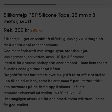
1
2
Silikontejp PSP Silicone Tape, 25 mm x 3
meter, svart
Rek.
309
kr
Det
Det
299
kr
ursprungliga
nuvarande
Silikontejp – ger en snabbt & tillförlitlig lösning vid läckage på
priset
priset
rör & andra applikationer ombord
var:
är:
God motståndskraft mot svaga syror, bränslen, oljor,
309 kr.
299 kr.
lösningsmedel, saltvatten, ozon, UV-ljus & flammor
Idealisk för diverese nödreparationer ombord – kom hem säkert
& undvik onödiga skador på båten
Draghållfasthet har testats över 700 psi & tätar effektivt läckor
upp till 85 psi (6 bar), samt Isolerar 8000 V per utsträckt skikt
Kan användas på de flesta applikationer – tål ett
temperaturintervall på mellan -50 °C till +260 °C
Ursprungligen utvecklad för den amerikanska militären – talar
för god kvalitet