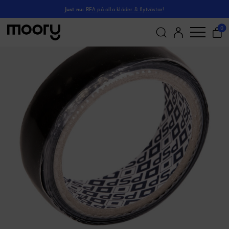
Silikontejp PSP Silicone Tape, 25 mm x 3 meter, 
Till båten
-
Tejp
-
Silikontejp
-
Just nu:
REA på alla kläder & flytvästar
!
Deal!
0
(1)
3 för
808
kr
Sök
efter: