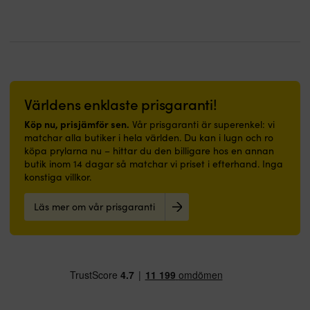
på
–
passar
lika
bra
i
båt
som
Världens enklaste prisgaranti!
i
hall
Köp nu, prisjämför sen.
Vår prisgaranti är superenkel: vi
eller
matchar alla butiker i hela världen. Du kan i lugn och ro
badrum.
köpa prylarna nu – hittar du den billigare hos en annan
|
butik inom 14 dagar så matchar vi priset i efterhand. Inga
Båtmatta
konstiga villkor.
med
marinblå
Läs mer om vår prisgaranti
design
och
välkommen-
budskap
–
skapar
trivsel
ombord