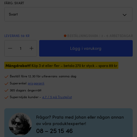
FÄRG
:
SVART
LEVERANS 59 KR
BESTÄLLNINGSVARA | 3 - 6 ARBETSDAGAR
Silikontejp
Lägg i varukorg
PSP
Silicone
Tape,
Mängdrabatt!
25
Köp 3 st eller fler – betala
270
kr
styck – spara
89
kr
mm
Beställ före 12.30 för utleverans samma dag
x
3
Superenkel
prisgaranti
meter,
365 dagars ångerrätt
svart
Supernöjda kunder -
4.7 / 5 på Trustpilot
mängd
Frågor? Prata med Johan eller någon annan
av våra produktexperter!
08 – 25 15 46