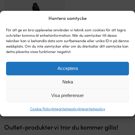
Hantera samtycke
För att ge en bra upplevelse använder vi teknik som cookies för att lagra
och/eller komma åt enhetsinformation. När du samtycker till dessa
tekniker kan vi behandla data som surfbeteende eller unika ID:n på denna
webbplats. Om du inte samtycker eller om du återkallar ditt samtycke kan
detta påverka vissa funktioner negativt.
Knap
Aladdinknap för montering på
för
vant 5 - 8 mm + monteringsdelar
Acceptera
vajer
BESTÄLLNINGSVARA
och
159
kr
Neka
vant
–
smart
Visa preferenser
lösning
för
Cookie Policy
Integritetspolicy
Integritetspolicy
flagglina
till
klubbstandert
Outlet-produkter vi tror du kommer gilla!
Kallas