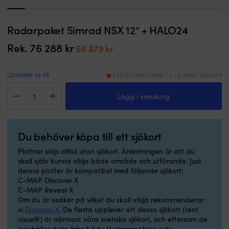
1
2
3
4
5
6
7
8
9
10
11
12
Högpresterande
M
Radarpaket Simrad NSX 12″ + HALO24
Fogmassa Sika Sikaflex 295 UV, patron, 300 ml, svart
P
lim
fö
för
I LAGER
m
Rek.
76 288
kr
Det
Det
56 879
kr
Det
Det
479
kr
475
kr
fogning
m
ursprungliga
nuvarande
ursprungliga
nuvarande
och
e
priset
priset
priset
priset
limning
lj
LEVERANS 59 KR
BESTÄLLNINGSVARA | 3 - 6 ARBETSDAGAR
var:
är:
var:
är:
av
H
Radarpaket
479 kr.
475 kr.
organiskt
t
76
56
Lägg i varukorg
Simrad
glas
ö
NSX
288 kr.
879 kr.
1-
1
12"
komponent
ni
+
–
s
Du behöver köpa till ett sjökort
HALO24
redo
s
mängd
Plottrar säljs alltid utan sjökort. Anledningen är att du
att
ty
skall själv kunna välja både område och utförande. Just
användas
i
denna plotter är kompatibel med följande sjökort:
direkt
so
C-MAP Discover X
Åldrings-
I
C-MAP Reveal X
och
10
Om du är osäker på vilket du skall välja rekommenderar
väderresistent
H
vi
Discover X
. De flesta upplever att dessa sjökort (rent
–
G
visuellt) är närmast våra svenska sjökort, och eftersom de
perfekt
g
innehåller data från både Hydrographica och