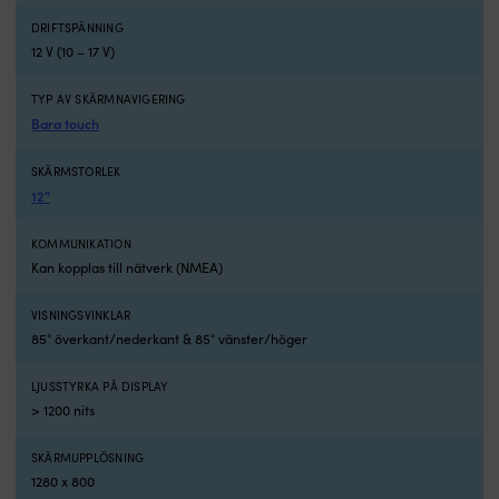
sin
S
DRIFTSPÄNNING
utmärkta
N
12 V (10 – 17 V)
väderbeständighet
ä
kan
e
produkten
m
TYP AV SKÄRMNAVIGERING
även
m
Bara touch
användas
(
till
fö
SKÄRMSTORLEK
fogningar
m
12"
som
d
är
n
KOMMUNIKATION
direkt
e
Kan kopplas till nätverk (NMEA)
exponerade
o
till
s
svåra
m
VISNINGSVINKLAR
förhållanden.
i
85° överkant/nederkant & 85° vänster/höger
Lämpliga
et
material
s
LJUSSTYRKA PÅ DISPLAY
är
o
> 1200 nits
aluminium
lä
(obehandlad
gr
SKÄRMUPPLÖSNING
och
D
anodiserad),
få
1280 x 800