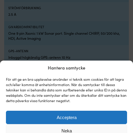
glasfiberarmerad
e
polyester,
ty
STRÖMFÖRBRUKNING
rostfritt
a
2.5 A
stål,
fö
trä,
al
GIVAREKOMPATIBILITET
2-
fr
One 9 pin Xsonic 1 kW Sonar port. Single channel CHIRP, 50/200 khz,
komponent
ru
HDI, Active Imaging
lacker
o
och
h
GPS-ANTENN
rutor
til
av
fi
Inbyggd högkänslig GPS-antenn 10 Hz
plast
a
Hantera samtycke
(PC,
o
GPS-SYSTEM
PMMA).
k
WAAS, MSAS, EGNOS, GLONASS
För att ge en bra upplevelse använder vi teknik som cookies för att lagra
Sök
i
och/eller komma åt enhetsinformation. När du samtycker till dessa
tillverkarens
t
NÄTVERK
tekniker kan vi behandla data som surfbeteende eller unika ID:n på denna
råd
p
NMEA 2000 kompatibel / Ej kompatibel med NMEA 0183
webbplats. Om du inte samtycker eller om du återkallar ditt samtycke kan
och
S
detta påverka vissa funktioner negativt.
utför
d
tester
se
KOMPATIBLA SJÖKORT
på
ä
C-MAP Discover X, C-MAP Reveal X
Acceptera
ursprungliga
i
underlag
st
GRÄNSSNITT
innan
so
Neka