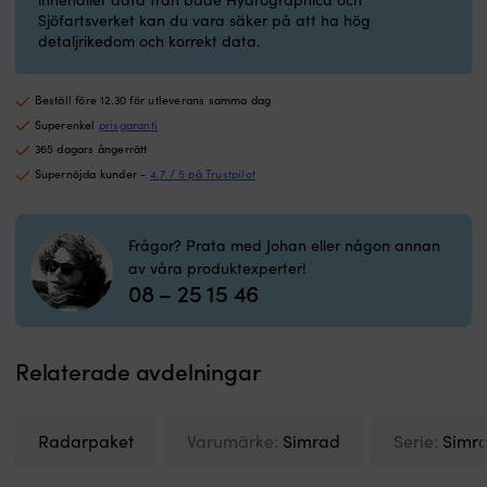
i
s
Sjöfartsverket kan du vara säker på att ha hög
det
o
detaljrikedom och korrekt data.
marina
e
UV-
po
beständig
o
Beställ före 12.30 för utleverans samma dag
–
N
används
2
Superenkel
prisgaranti
till
k
365 dagars ångerrätt
direkt
in
Supernöjda kunder -
4.7 / 5 på Trustpilot
exponerade
A
fogningar
o
IMO-
au
Frågor? Prata med Johan eller någon annan
godkänd
i
av våra produktexperter!
–
et
08 – 25 15 46
möter
s
kraven
Wi
på
E
låg
o
Relaterade avdelningar
flamspridning
M
Härdar
S
under
g
vattnet
u
Radarpaket
Varumärke:
Simrad
Serie:
Simr
–
o
enkelt
sj