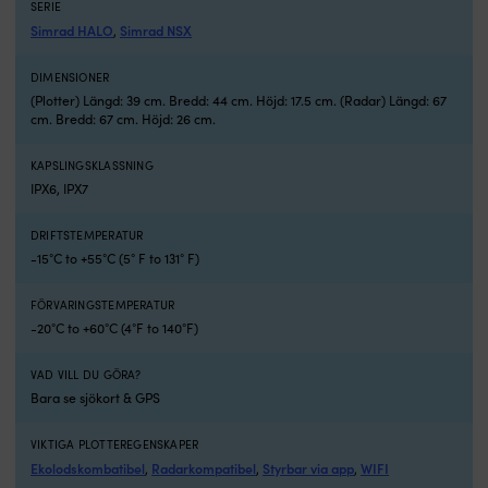
Sikaflex-
o
SERIE
295
Wi
Simrad HALO
Simrad NSX
,
UV
fö
är
nä
DIMENSIONER
speciellt
u
(Plotter) Längd: 39 cm. Bredd: 44 cm. Höjd: 17.5 cm. (Radar) Längd: 67
utvecklad
o
cm. Bredd: 67 cm. Höjd: 26 cm.
för
a
den
I
KAPSLINGSKLASSNING
marina
k
IPX6, IPX7
industrin
s
till
el
limning
i
DRIFTSTEMPERATUR
och
hå
-15°C to +55°C (5° F to 131° F)
tätning
v
av
o
FÖRVARINGSTEMPERATUR
organiska
sj
-20°C to +60°C (4°F to 140°F)
glasrutor
M
på
S
VAD VILL DU GÖRA?
båtar
pl
Bara se sjökort & GPS
och
g
skepp.
sj
På
e
VIKTIGA PLOTTEREGENSKAPER
grund
o
Ekolodskombatibel
Radarkompatibel
Styrbar via app
WIFI
,
,
,
av
fl