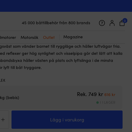
☓
sväst för barn & bebis Baltic Bamse
V-gul
0
45 000 båttillbehör från 800 brands
Galet snabb frakt & superenkel prisgaranti
9
kr
Det
Det
616
kr
Supernöjda kunder – 4.7/5 på Trustpilot
Magazine
lmotorer
Motorsök
Outlet
ursprungliga
nuvarande
sväst som vänder barnet till ryggläge och håller luftvägar fria.
priset
priset
d reflexer ger hög synlighet och visselpipa gör det lätt att kalla
var:
är:
nbandsbyxa håller västen på plats och lyftslinga i de minsta
749 kr.
616 kr.
 lyft till båt tryggare.
LEK
Det ursprungl
Det nuva
Rek.
749
kr
616
kr
 kg (bebis)
1 I LAGER
dningsväst
Lägg i varukorg
n