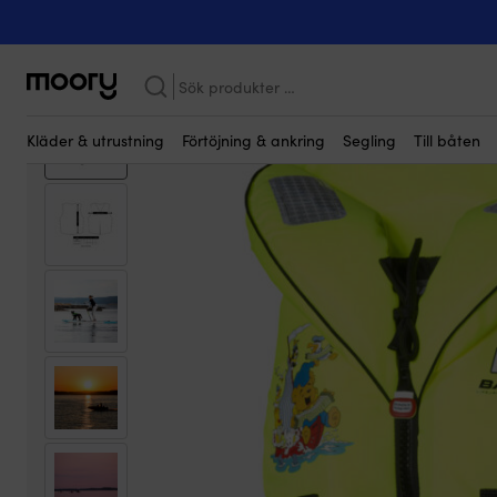
Kanske någon av dessa produkter kan i
På människan
-
Flytvästar
-
Räddningsvästar
-
Räddningsväst fö
Kampanj!
Sök
efter:
Kläder & utrustning
Förtöjning & ankring
Segling
Till båten