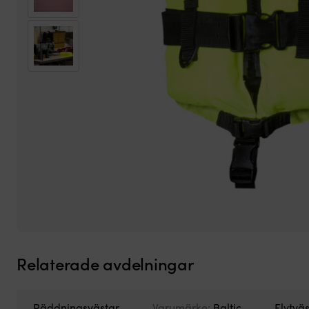
Relaterade avdelningar
Räddningsvästar
Varumärke:
Baltic
Flytvä