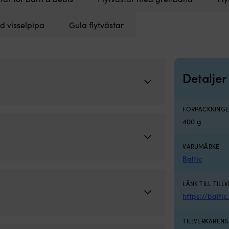
d visselpipa
Gula flytvästar
Detaljer
FÖRPACKNINGE
400 g
VARUMÄRKE
Baltic
LÄNK TILL TILL
https://balti
TILLVERKAREN