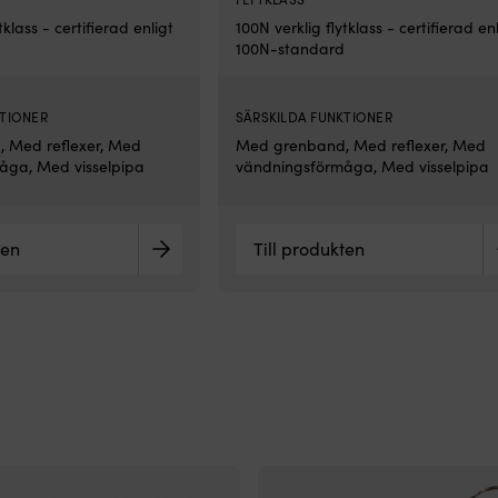
tklass - certifierad enligt
100N verklig flytklass - certifierad en
100N-standard
KTIONER
SÄRSKILDA FUNKTIONER
 Med reflexer, Med
Med grenband, Med reflexer, Med
åga, Med visselpipa
vändningsförmåga, Med visselpipa
ten
Till produkten