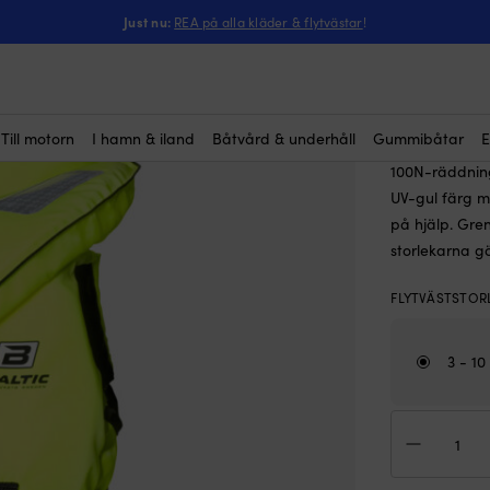
ntressera dig?
r barn & bebis Baltic Bamse 100N, UV-gul
Just nu:
REA på alla kläder & flytvästar
!
Räddning
(2)
100N, U
Rek.
74
Till motorn
I hamn & iland
Båtvård & underhåll
Gummibåtar
E
100N-räddning
UV-gul färg me
på hjälp. Gre
storlekarna gör
FLYTVÄSTSTOR
3 - 10
Räd
för
bar
&