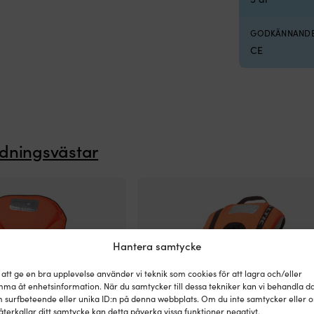
GODKÄNNAND
CE
dningsvästar
Hantera samtycke
 att ge en bra upplevelse använder vi teknik som cookies för att lagra och/eller
ma åt enhetsinformation. När du samtycker till dessa tekniker kan vi behandla d
 surfbeteende eller unika ID:n på denna webbplats. Om du inte samtycker eller 
återkallar ditt samtycke kan detta påverka vissa funktioner negativt.