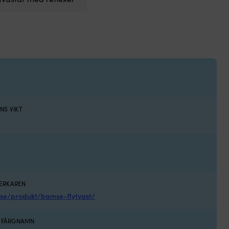
NS VIKT
VERKAREN
c.se/produkt/bamse-flytvast/
S FÄRGNAMN