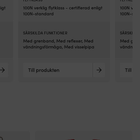
om
ligt
100N verklig flytklass - certifierad enligt
100N verkl
Til
100N-standard
100N-sta
i
Eu
oc
SÄRSKILDA FUNKTIONER
SÄRSKILDA
ba
av
Med grenband, Med reflexer, Med
Med gren
5
vändningsförmåga, Med visselpipa
vändning
års
gar
Sto
Till produkten
Till p
3–
15
kg
har
br
gr
oc
två
fäs
för
bä
pas