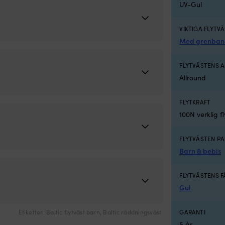
UV-Gul
r
VIKTIGA FLYTV
Med grenba
FLYTVÄSTENS
Allround
FLYTKRAFT
100N verklig f
FLYTVÄSTEN PA
Barn & bebis
FLYTVÄSTENS 
Gul
Etiketter:
Baltic flytväst barn
,
Baltic räddningsväst
GARANTI
5 år