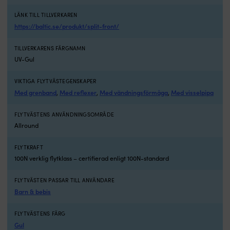
bå
Ba
LÄNK TILL TILLVERKAREN
A
https://baltic.se/produkt/split-front/
ä
e
TILLVERKARENS FÄRGNAMN
s
UV-Gul
(a
i
5
VIKTIGA FLYTVÄSTEGENSKAPER
kl
Med grenband
Med reflexer
Med vändningsförmåga
Med visselpipa
,
,
,
D
hj
FLYTVÄSTENS ANVÄNDNINGSOMRÅDE
d
Allround
hå
fl
FLYTKRAFT
o
100N verklig flytklass – certifierad enligt 100N-standard
r
d
o
FLYTVÄSTEN PASSAR TILL ANVÄNDARE
o
Barn & bebis
p
b
FLYTVÄSTENS FÄRG
el
Gul
i