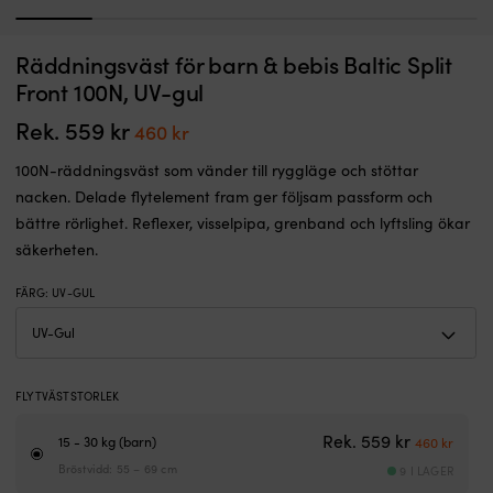
1
2
3
4
5
6
Alla
5
Räddningsväst för barn & bebis Baltic Split
Klisterdekal Moory Sjömärken, svenska, 14 x 11 cm
S
de
s
Front 100N, UV-gul
viktigaste
I LAGER
fö
Det
Det
49,99
kr
39,99
kr
sjömärkena
s
Rek.
559
kr
Det
Det
460
kr
ursprungliga
nuvarande
samlade
i
priset
priset
ursprungliga
nuvarande
på
l
100N-räddningsväst som vänder till ryggläge och stöttar
var:
är:
priset
priset
ett
m
49,99 kr.
39,99 kr.
nacken. Delade flytelement fram ger följsam passform och
ställe
U
var:
är:
bättre rörlighet. Reflexer, visselpipa, grenband och lyftsling ökar
Alltid
d
559 kr.
460 kr.
full
m
säkerheten.
koll
s
–
fö
FÄRG
:
UV-GUL
sätt
s
klistermärket
ju
i
s
sittbrunnen
m
Tillverkad
sk
FLYTVÄSTSTORLEK
i
F
slitstark
i
Det urspru
Det n
Rek.
559
kr
15 - 30 kg (barn)
460
kr
plast
U
Bröstvidd: 55 – 69 cm
9 I LAGER
för
g