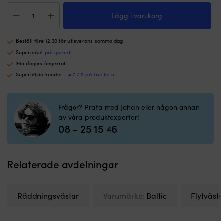
utomhusbruk
fö
Räddningsväst
Vädertåligt
h
Lägg i varukorg
för
och
sy
barn
kraftfullt
o
&
klister
n
Beställ före 12.30 för utleverans samma dag
bebis
Lagom
h
Baltic
Superenkel
prisgaranti
storlek
|
Split
365 dagars ångerrätt
–
5
Front
14
s
Supernöjda kunder -
4.7 / 5 på Trustpilot
100N,
x
fö
UV-
11
s
gul
cm
–
Frågor? Prata med Johan eller någon annan
mängd
s
av våra produktexperter!
rö
08 – 25 15 46
u
k
L
k
Relaterade avdelningar
m
s
g
Räddningsvästar
Varumärke:
Baltic
Flytväst
rö
o
t