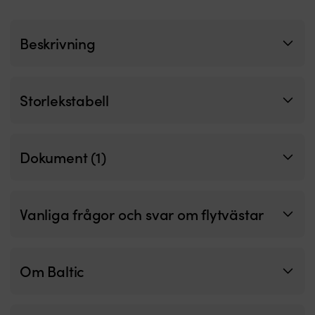
r
Kr
m
Beskrivning
r
o
s
g
Storlekstabell
st
s
ju
p
Dokument (1)
K
is
fö
d
–
Vanliga frågor och svar om flytvästar
b
o
m
s
Om Baltic
m
h
Ti
g