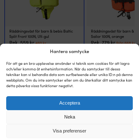
fö
s
o
l
va
vi
Räddningsväst för barn & bebis Baltic
Räddningsväst för barn & be
da
Split Front 100N, UV-gul
Sailor 100N, orange
Det
Det
Det
D
Rek.
559
kr
Rek.
779
kr
m
460
kr
från
668
kr
ursprungliga
nuvarande
ursprungl
n
m
Hantera samtycke
priset
priset
priset
p
el
VARUMÄRKE
var:
är:
VARUMÄRKE
var:
ä
s
För att ge en bra upplevelse använder vi teknik som cookies för att lagra
559 kr.
460 kr.
779 kr.
f
Baltic
Baltic
o
och/eller komma åt enhetsinformation. När du samtycker till dessa
6
s
tekniker kan vi behandla data som surfbeteende eller unika ID:n på denna
e
webbplats. Om du inte samtycker eller om du återkallar ditt samtycke kan
ANVÄNDNINGSOMRÅDEN
ANVÄNDNINGSOMRÅDEN
vä
detta påverka vissa funktioner negativt.
Allround
Allround
fö
gä
U
Acceptera
PASSAR ANVÄNDARE
PASSAR ANVÄNDARE
va
Barn & bebis
Barn & bebis
g
Neka
e
sy
FLYTKLASS
FLYTKLASS
p
Visa preferenser
100N verklig flytklass - certifierad
100N verklig flytklass - c
a