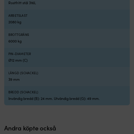
ä
Rostfritt stål 316L
ä
v
ARBETSLAST
t
2080 kg
fö
l
BROTTGRÄNS
h
6000 kg
o
s
sti
PIN-DIAMETER
N
Ø12 mm (C)
g
s
LÄNGD (SCHACKEL)
t
39 mm
–
vi
BREDD (SCHACKEL)
h
d
Invändig bredd (B): 24 mm. Utvändig bredd (G): 49 mm.
p
v
e
b
Andra köpte också
|
h