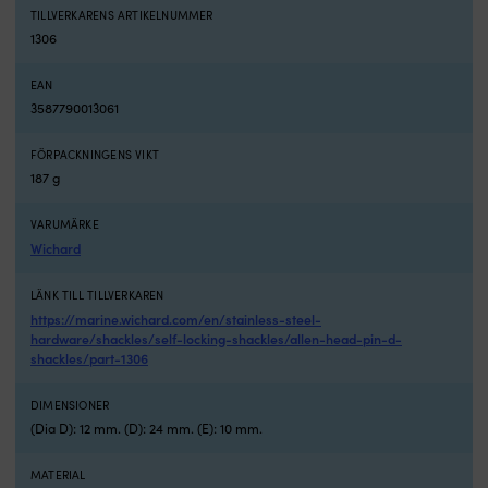
TILLVERKARENS ARTIKELNUMMER
m
1306
h
2
fl
EAN
hö
3587790013061
o
8
FÖRPACKNINGENS VIKT
fl
187 g
k
g
g
VARUMÄRKE
el
Wichard
fö
m
LÄNK TILL TILLVERKAREN
ry
https://marine.wichard.com/en/stainless-steel-
i
hardware/shackles/self-locking-shackles/allen-head-pin-d-
b
shackles/part-1306
Y
ha
DIMENSIONER
–
(Dia D): 12 mm. (D): 24 mm. (E): 10 mm.
b
sp
o
MATERIAL