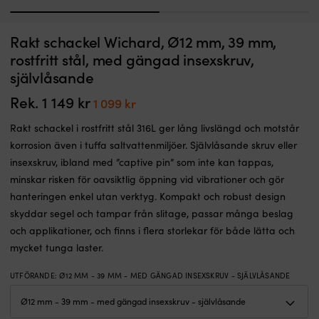
1
2
Fö
Rakt schackel Wichard, Ø12 mm, 39 mm,
WATERTIGHT U-BOLT 6 X 70 (B)
F
m
m
rostfritt stål, med gängad insexskruv,
BESTÄLLNINGSVARA
sp
Det
Det
299
kr
självlåsande
199
kr
ö
ursprungliga
nuvarande
–
priset
priset
Rek.
1 149
kr
Det
Det
1 099
kr
p
var:
är:
ursprungliga
nuvarande
fö
299 kr.
199 kr.
Rakt schackel i rostfritt stål 316L ger lång livslängd och motstår
al
priset
priset
t
korrosion även i tuffa saltvattenmiljöer. Självlåsande skruv eller
var:
är:
a
insexskruv, ibland med ”captive pin” som inte kan tappas,
1
1
fö
minskar risken för oavsiktlig öppning vid vibrationer och gör
L
149 kr.
099 kr.
hanteringen enkel utan verktyg. Kompakt och robust design
p
6
skyddar segel och tampar från slitage, passar många beslag
m
och applikationer, och finns i flera storlekar för både lätta och
f
mycket tunga laster.
t
til
UTFÖRANDE
:
Ø12 MM - 39 MM - MED GÄNGAD INSEXSKRUV - SJÄLVLÅSANDE
b
b
o