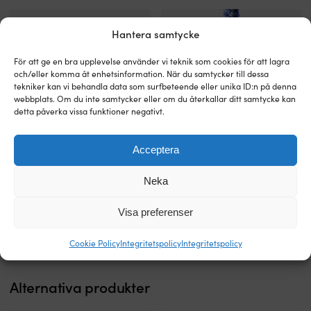
Hantera samtycke
För att ge en bra upplevelse använder vi teknik som cookies för att lagra
och/eller komma åt enhetsinformation. När du samtycker till dessa
tekniker kan vi behandla data som surfbeteende eller unika ID:n på denna
webbplats. Om du inte samtycker eller om du återkallar ditt samtycke kan
detta påverka vissa funktioner negativt.
Acceptera
Rakt
Högklassig
Rakt schackel Wichard, Ø8 mm,
Tågvirke på löpmeter Regatta
schackel
tamp
26 mm, rostfritt stål, med gängad
Ropes Lena, Dyneema/Haytex-
i
med
Neka
vingskruv, självlåsande
kärna, 16-flätat polyester-hölje,
rostfritt
Dyneema
grå/blå
BESTÄLLNINGSVARA
stål
och
Visa preferenser
299
kr
I LAGER
316L
Haytex
39,99
kr
ger
för
Cookie Policy
Integritetspolicy
Integritetspolicy
lång
kräsna
livslängd
nöjesseglare
och
Kärna
Alternativa produkter
motstår
i
korrosion
Dyneema