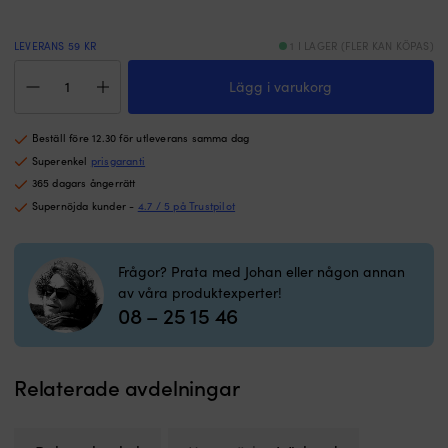
ä
n
fö
LEVERANS 59 KR
1 I LAGER (FLER KAN KÖPAS)
m
Rakt
b
Lägg i varukorg
schackel
G
Wichard,
p
Ø12
18
Beställ före 12.30 för utleverans samma dag
mm,
m
39
Superenkel
prisgaranti
r
mm,
365 dagars ångerrätt
til
rostfritt
Supernöjda kunder -
4.7 / 5 på Trustpilot
b
stål,
p
med
m
gängad
8
Frågor? Prata med Johan eller någon annan
insexskruv,
–
av våra produktexperter!
självlåsande
12
08 – 25 15 46
mängd
t
–
li
t
Relaterade avdelningar
at
h
m