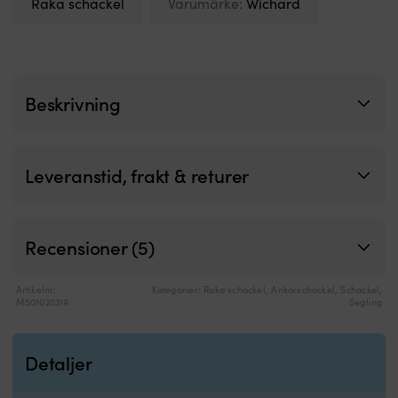
Raka schackel
Varumärke:
Wichard
ly
at
hå
i
Sp
ö
Beskrivning
i
e
ä
g
Leveranstid, frakt & returer
m
til
s
fa
Recensioner (5)
i
po
Hö
Artikelnr:
Kategorier:
Raka schackel
,
Ankarschackel
,
Schackel
,
po
M501020319
Segling
i
fi
fl
Detaljer
u
–
m