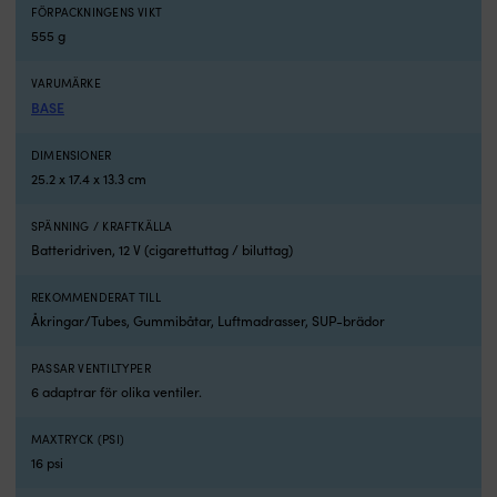
FÖRPACKNINGENS VIKT
o
555 g
s
(
ä
VARUMÄRKE
fl
BASE
k
in
DIMENSIONER
i
25.2 x 17.4 x 13.3 cm
3
t-
SPÄNNING / KRAFTKÄLLA
k
Batteridriven, 12 V (cigarettuttag / biluttag)
1
s
,
REKOMMENDERAT TILL
t
Åkringar/Tubes, Gummibåtar, Luftmadrasser, SUP-brädor
(1
h
PASSAR VENTILTYPER
o
6 adaptrar för olika ventiler.
1
h
1
MAXTRYCK (PSI)
N
16 psi
2