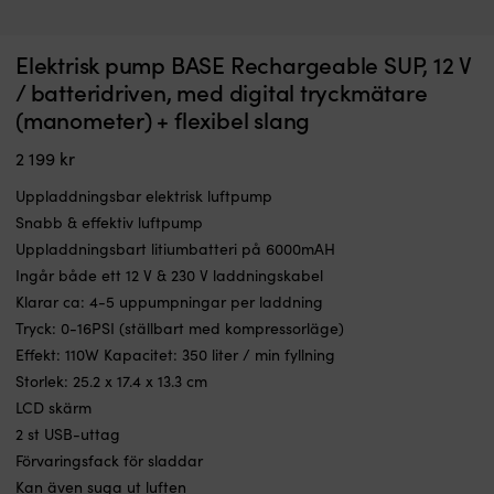
Handpump
Ki
Elektrisk pump BASE Rechargeable SUP, 12 V
Handpump Bestway Air Hammer, 30 cm, + flexibel slang + ventiladaptrar
S
–
m
k
/ batteridriven, med digital tryckmätare
lämpligt
I LAGER
d
79
kr
(manometer) + flexibel slang
för
m
luftmadrasser,
d
2 199
kr
åkringar
b
&
fö
Uppladdningsbar elektrisk luftpump
gummibåtar
at
Snabb & effektiv luftpump
Med
in
olika
et
Uppladdningsbart litiumbatteri på 6000mAH
adaptrar
N
Ingår både ett 12 V & 230 V laddningskabel
för
2
Klarar ca: 4-5 uppumpningar per laddning
olika
n
Tryck: 0-16PSI (ställbart med kompressorläge)
föremål
i
Med
b
Effekt: 110W Kapacitet: 350 liter / min fyllning
flexibel
o
Storlek: 25.2 x 17.4 x 13.3 cm
slang
a
LCD skärm
–
t
för
e
2 st USB-uttag
smidigare
s
Förvaringsfack för sladdar
pumpning
s
Kan även suga ut luften