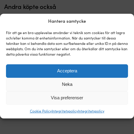
p
Andra köpte också
et
sk
Hantera samtycke
el
e
p
För att ge en bra upplevelse använder vi teknik som cookies för att lagra
och/eller komma åt enhetsinformation. När du samtycker till dessa
K
tekniker kan vi behandla data som surfbeteende eller unika ID:n på denna
m
webbplats. Om du inte samtycker eller om du återkallar ditt samtycke kan
g
detta påverka vissa funktioner negativt.
pl
o
kv
Acceptera
yt
–
Alla
Uppblåsbar
Klisterdekal Moory Sjömärken,
Gummibåt / gummijolle RUBB
a
Neka
de
jolle
svenska, 14 x 11 cm
330 Pro Flex, aluminiumdurk,
fö
viktigaste
med
svart + åror + pump + bärväska +
k
I LAGER
sjömärkena
V-
reparationskit
Visa preferenser
Det
Det
49,99
kr
39,99
kr
mi
samlade
botten
ursprungliga
nuvarande
I LAGER
Ti
på
som
Det
Det
11 999
kr
priset
priset
8 499
kr
Cookie Policy
Integritetspolicy
Integritetspolicy
a
ett
går
ursprungliga
nuvaran
var:
är:
N
ställe
rakare
priset
priset
49,99 kr.
39,99 kr.
s
Alltid
och
var:
är:
st
full
känns
11 999 kr.
8 499 kr.