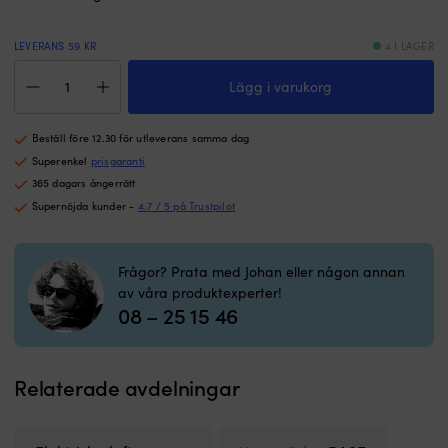
K
m
1
LEVERANS 59 KR
4 I LAGER
yt
Elektrisk
N
Lägg i varukorg
pump
2
BASE
k
Rechargeable
fö
Beställ före 12.30 för utleverans samma dag
SUP,
at
12
Superenkel
prisgaranti
få
V
365 dagars ångerrätt
et
/
Supernöjda kunder -
4.7 / 5 på Trustpilot
k
batteridriven,
n
med
(
digital
m
Frågor? Prata med Johan eller någon annan
tryckmätare
sä
av våra produktexperter!
(manometer)
al
08 – 25 15 46
+
t-
flexibel
k
slang
i
mängd
v
Relaterade avdelningar
få
m
e