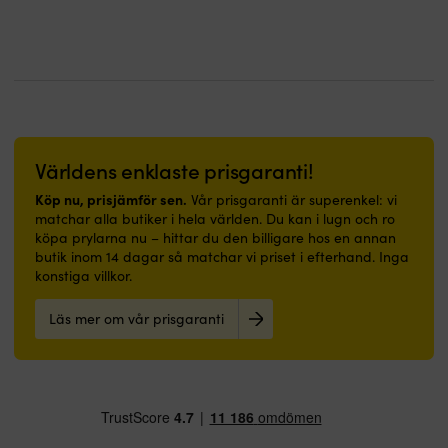
ovan
gå
1.05
automatisk
stora
vattenlinjen
på
meter
avstängning
båt
Förbehandlas
–
Strömsladd
Tvåstegspump
RUBB
med
passar
på
ger
Pro-
för
lika
hela
högt
serien
underlaget
bra
3
luftflöde
är
avsedd
i
meter
vid
gummijollar
primer
båt
både
framtagna
Kan
som
låg-
för
Världens enklaste prisgaranti!
även
i
och
svenskt
appliceras
hall
högtryck
Köp nu, prisjämför sen.
Vår prisgaranti är superenkel: vi
båtliv
direkt
eller
IPX6-
matchar alla butiker i hela världen. Du kan i lugn och ro
–
på
badrum.
skydd
köpa prylarna nu – hittar du den billigare hos en annan
som
rengjord,
|
fram
butik inom 14 dagar så matchar vi priset i efterhand. Inga
släpjolle
avfettad
Båtmatta
och
konstiga villkor.
efter
&
med
bak
segel-
avslipad
marinblå
när
eller
Läs mer om vår prisgaranti
glasfiber
design
luckan
motorbåt,
Mycket
och
är
som
god
välkommen-
stängd
smidig
täckförmåga
budskap
Sex
transportbåt
–
–
ventiladaptrar
vid
gör
skapar
och
bryggan
den
trivsel
2.5