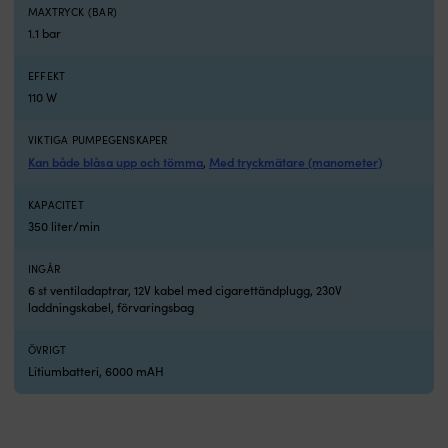
k
MAXTRYCK (BAR)
p
1.1 bar
4.
m
EFFEKT
–
110 W
pe
g
m
VIKTIGA PUMPEGENSKAPER
k
Kan både blåsa upp och tömma
Med tryckmätare (manometer)
,
d
b
KAPACITET
fö
350 liter/min
at
b
INGÅR
et
6 st ventiladaptrar, 12V kabel med cigarettändplugg, 230V
s
laddningskabel, förvaringsbag
T
k
h
ÖVRIGT
s
Litiumbatteri, 6000 mAH
–
fö
at
m