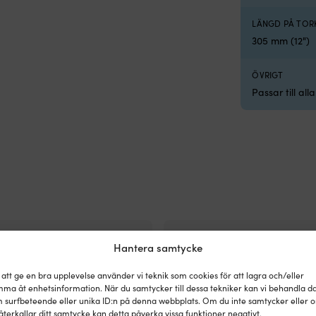
LÄNGD PÅ TOR
305 mm (12")
ÖVRIGT
Passar till a
Hantera samtycke
 att ge en bra upplevelse använder vi teknik som cookies för att lagra och/eller
ma åt enhetsinformation. När du samtycker till dessa tekniker kan vi behandla d
 surfbeteende eller unika ID:n på denna webbplats. Om du inte samtycker eller 
återkallar ditt samtycke kan detta påverka vissa funktioner negativt.