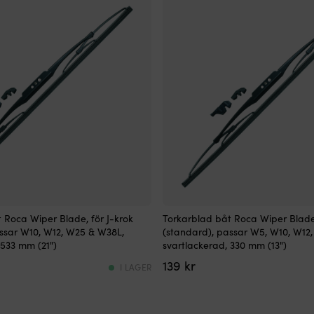
W38
massa
torkare
Tillverkad
av
svartbelagt
marinklassat
rostfritt
t
stål
(304)
Levereras
komplett
med
adapter,
spolarmunstycke
&
16
Torkarblad
mm
 Roca Wiper Blade, för J-krok
Torkarblad båt Roca Wiper Blade,
av
sadelfäste
ssar W10, W12, W25 & W38L,
(standard), passar W5, W10, W12
god
Torkararm
 533 mm (21")
svartlackerad, 330 mm (13")
kvalitet
av
139
kr
Tillverkad
parallel-
I LAGER
av
typ
svartlackerat
l!
–
stål
dubbeldriven