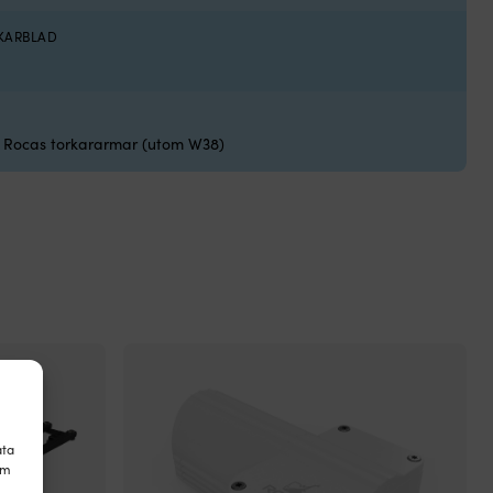
KARBLAD
lla Rocas torkararmar (utom W38)
ata
om