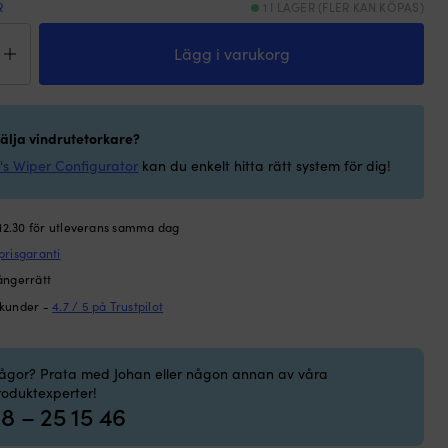
R
1 I LAGER (FLER KAN KÖPAS)
karblad
Lägg i varukorg
a
er
de,
välja vindrutetorkare?
's Wiper Configurator
kan du enkelt hitta rätt system för dig!
ndard),
sar
 12.30 för utleverans samma dag
,
prisgaranti
ångerrätt
L,
 kunder -
4.7 / 5 på Trustpilot
tlackerad,
rågor? Prata med Johan eller någon annan av våra
)
roduktexperter!
ngd
8 – 25 15 46