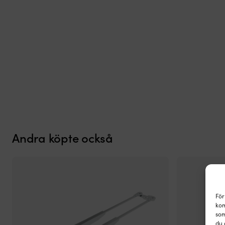
Andra köpte också
För
kom
som
du 