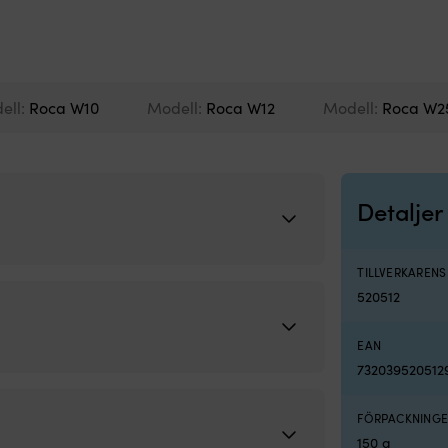
ell:
Roca W10
Modell:
Roca W12
Modell:
Roca W2
Detaljer
TILLVERKAREN
520512
EAN
732039520512
FÖRPACKNINGE
150 g