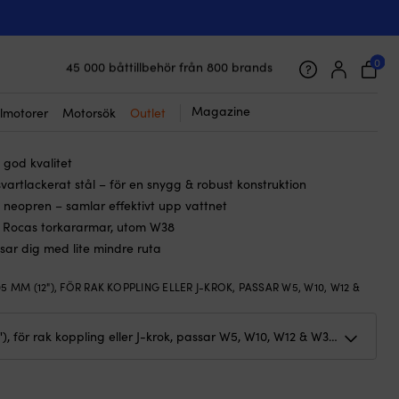
lackerad, 305 mm (12″)
ad båt Roca Wiper Blade, för J-krok
d), passar W5, W10, W12 & W38L,
0
45 000 båttillbehör från 800 brands
Galet snabb frakt & superenkel prisgaranti
kerad, 305 mm (12″)
Supernöjda kunder – 4.7/5 på Trustpilot
Magazine
lmotorer
Motorsök
Outlet
 god kvalitet
svartlackerat stål – för en snygg & robust konstruktion
 neopren – samlar effektivt upp vattnet
lla Rocas torkararmar, utom W38
ar dig med lite mindre ruta
05 MM (12"), FÖR RAK KOPPLING ELLER J-KROK, PASSAR W5, W10, W12 &