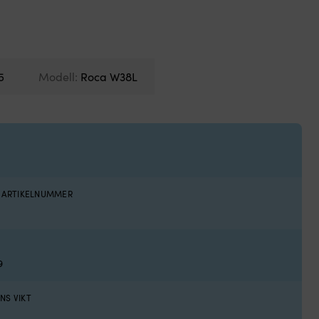
5
Modell:
Roca W38L
S ARTIKELNUMMER
9
NS VIKT