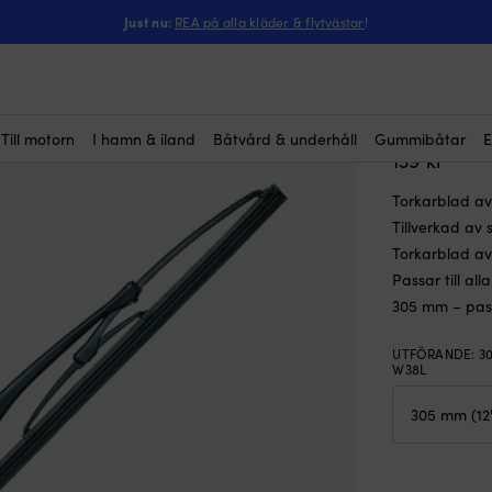
iper Blade, för J-krok (standard), passar W5, W10, W12 & W38L, svart
Just nu:
REA på alla kläder & flytvästar
!
Torkarbl
(standar
svartlac
Till motorn
I hamn & iland
Båtvård & underhåll
Gummibåtar
E
(2)
139
kr
Torkarblad av
Tillverkad av 
Torkarblad av
Passar till a
305 mm – pass
UTFÖRANDE
:
3
W38L