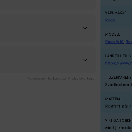
VARUMÄRKE
Roca
MODELL
Roca W10
,
Ro
LÄNK TILL TILL
https://www.
TILLVERKAREN
Kategorier:
Torkarblad
,
Vindrutetorkare
Svartlackera
MATERIAL
Rostfritt stål
VIKTIGA TORK
Med J-kroksk