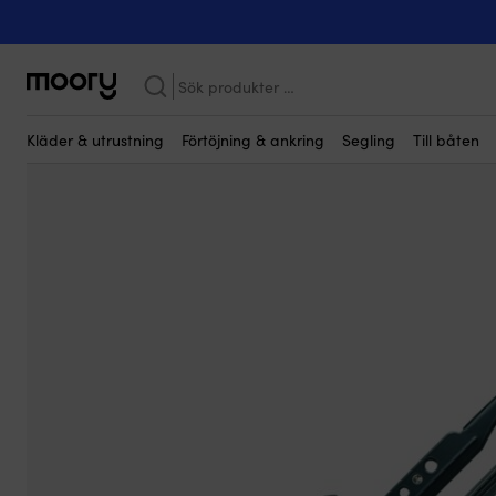
Till båten
-
Vindrutetorkare
-
Torkarblad
-
Torkarblad båt Roca W
Sök
efter:
Kläder & utrustning
Förtöjning & ankring
Segling
Till båten