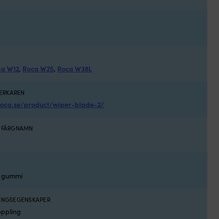
ca W12
,
Roca W25
,
Roca W38L
VERKAREN
roca.se/product/wiper-blade-2/
S FÄRGNAMN
d
 / gummi
NINGSEGENSKAPER
oppling