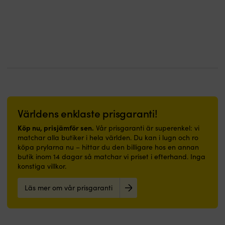
rengöra
ryggen
var:
och
–
49,9
behaglig
lyft
att
hunden
gå
ombord
på
säkert
–
och
passar
kontrollerat
lika
Dubbla
bra
midjeremmar
i
med
båt
snabbspännen
Världens enklaste prisgaranti!
som
–
i
snabb
Köp nu, prisjämför sen.
Vår prisgaranti är superenkel: vi
hall
påtagning
matchar alla butiker i hela världen. Du kan i lugn och ro
eller
och
köpa prylarna nu – hittar du den billigare hos en annan
badrum.
trygg
butik inom 14 dagar så matchar vi priset i efterhand. Inga
|
passform
konstiga villkor.
Båtmatta
Reflexdetaljer
med
–
Läs mer om vår prisgaranti
marinblå
gör
design
hunden
och
synlig
välkommen-
i