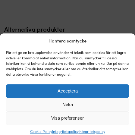
(A4-
(A4-
kvalitet)
kvalitet)
Särskilt
Särskilt
tillverkade
tillverkade
Alternativa produkter
för
för
marina
marina
miljöer,
miljöer,
Hantera samtycke
men
men
fungerar
fungerar
För att ge en bra upplevelse använder vi teknik som cookies för att lagra
förstås
förstås
och/eller komma åt enhetsinformation. När du samtycker till dessa
överallt
överallt
tekniker kan vi behandla data som surfbeteende eller unika ID:n på denna
Saxpinnar
Saxpinnar
webbplats. Om du inte samtycker eller om du återkallar ditt samtycke kan
i
i
detta påverka vissa funktioner negativt.
vant
vant
&
&
annan
annan
Acceptera
riggutrustning
riggutrustning
Säkringsring
Låsring
bör
bör
Neka
Låsring 1852-Marine, Ø25 mm x
Låsring Seldén Locking Ring, Ø25
i
i
bytas
bytas
Ø2 mm, rostfritt stål, 10-pack
mm, passar riggbult 1/2" & 5/8"
rostfritt
rostfritt
årligen
årligen
Visa preferenser
I LAGER
I LAGER
stål
material
59
kr
79
kr
Säkrar
riggbulten
Cookie Policy
Integritetspolicy
Integritetspolicy