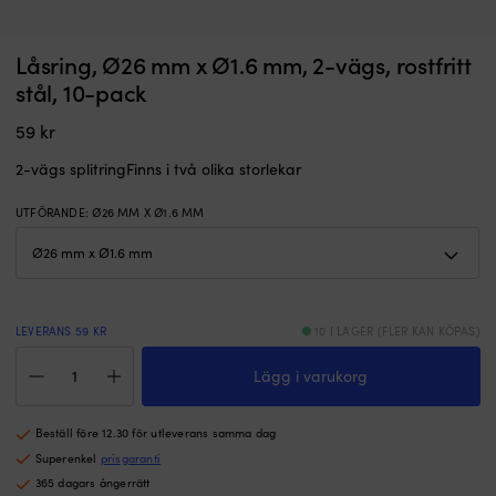
Tillverkad
Ti
Låsring, Ø26 mm x Ø1.6 mm, 2-vägs, rostfritt
Riggbult Seldén UNF Clevis Pin, Ø13 x 40 mm
R
i
i
stål, 10-pack
rostfritt
I LAGER
ro
99
kr
material
m
59
kr
av
a
hög
h
2-vägs splitringFinns i två olika storlekar
kvalité
kv
Går
G
UTFÖRANDE
:
Ø26 MM X Ø1.6 MM
att
at
använda
a
till
til
t.ex.
t.
vantskruvar
v
&
&
LEVERANS 59 KR
10 I LAGER (FLER KAN KÖPAS)
block
b
Låsring,
Komplettera
K
Lägg i varukorg
Ø26
med
m
mm
en
e
x
låsring
lå
Beställ före 12.30 för utleverans samma dag
Ø1.6
för
fö
mm,
Superenkel
prisgaranti
att
at
2-
365 dagars ångerrätt