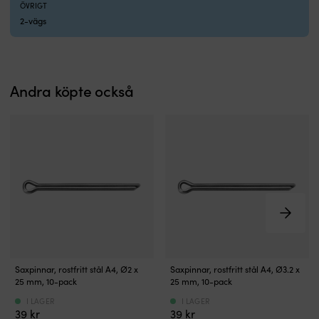
ÖVRIGT
2-vägs
Andra köpte också
Saxpinnar
Saxpinnar
Saxpinnar, rostfritt stål A4, Ø2 x
Saxpinnar, rostfritt stål A4, Ø3.2 x
tillverkade
tillverkade
25 mm, 10-pack
25 mm, 10-pack
i
i
I LAGER
I LAGER
rostfritt
rostfritt
39
kr
39
kr
stål
stål