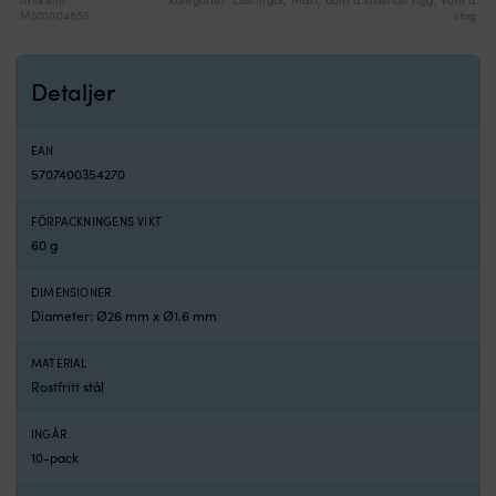
M501004855
stag
Detaljer
EAN
5707400354270
FÖRPACKNINGENS VIKT
60 g
DIMENSIONER
Diameter: Ø26 mm x Ø1.6 mm
MATERIAL
Rostfritt stål
INGÅR
10-pack