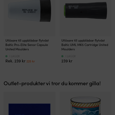
lång
livslängd
och
dämpar
gnissel
vid
brygga
eller
Capsule
Cartridge
boj.
Utlösare till uppblåsbar flytväst
Utlösare till uppblåsbar flytväst
–
–
Det
Baltic Pro-Elite Senor Capsule
Baltic UML MK5 Cartridge United
utlösare
utlösare
minskar
United Moulders
Moulders
till
till
märken
I LAGER
I LAGER
baltics
baltics
på
Det
Det
239
kr
239
kr
225
kr
flytvästar
flytvästar
fribordet
ursprungliga
nuvarande
Reagerar
Reagerar
och
priset
priset
på
på
håller
var:
är:
fukt
fukt
fendern
239 kr.
225 kr.
Outlet-produkter vi tror du kommer gilla!
–
–
fräschare
aktiverar
aktiverar
längre.
utlösaren
utlösaren
|
vid
vid
Skyddar
kontakt
kontakt
gelcoat
med
med
och
vatten
vatten
fendrar