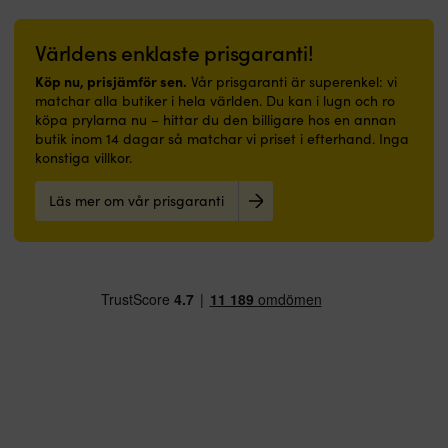
i
avsedd
en
med
Fender,
båt
primer
ny
en
Majoni
som
Kan
gaspatron
ny
och
Världens enklaste prisgaranti!
i
även
och
gaspatron
Polyform.
hall
appliceras
utlösare.
och
Köp nu, prisjämför sen.
Fendequip
Vår prisgaranti är superenkel: vi
eller
direkt
Detta
utlösare.
fenderskydd
matchar alla butiker i hela världen. Du kan i lugn och ro
badrum.
på
kan
Detta
till
köpa prylarna nu – hittar du den billigare hos en annan
|
rengjord,
du
kan
cylinderfender
butik inom 14 dagar så matchar vi priset i efterhand. Inga
Båtmatta
avfettad
enkelt
du
är
konstiga villkor.
med
&
göra
enkelt
ett
marinblå
avslipad
själv
göra
enkelt
Läs mer om vår prisgaranti
design
glasfiber
genom
själv
sätt
och
Mycket
att
genom
att
välkommen-
god
följa denna
att
skydda
budskap
täckförmåga
guide,
följa denna
både
–
–
samt
guide,
båtens
skapar
gör
använda
samt
fribord
trivsel
den
rätt
använda
och
ombord
enkel
reservdelar
rätt
själva
Slitstark
att
till
reservdelar
fendern
polyesteryta
måla
din
till
när
–
med
flytväst.
din
du
tål
Långvarig
Hur
flytväst.
ligger
dagligt
glans
vet
Hur
vid