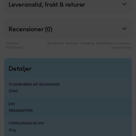
Leveranstid, frakt & returer
för
extra
fästpunkt
Recensioner (0)
Artikelnr:
Kategorier:
Utlösare
,
Flytvästar
,
Uppblåsbara flytvästar
,
M501014532
Uppladdning
Detaljer
TILLVERKARENS ARTIKELNUMMER
27743
EAN
3162420277435
FÖRPACKNINGENS VIKT
70 g