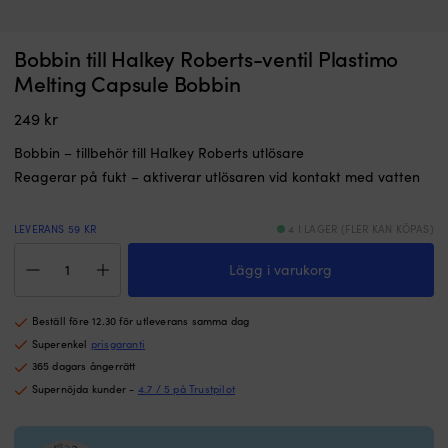
BBB20
E
Bobbin till Halkey Roberts-ventil Plastimo
Trippelblock Seldén BBB 20, fast, kullagrat, med hundsvott & skotlås,
B
–
li
passar tampar Ø2 - 6 mm
Melting Capsule Bobbin
kullagrat
r
BESTÄLLNINGSVARA
block
m
249
kr
1 269
kr
för
l
lägre
å
Bobbin – tillbehör till Halkey Roberts utlösare
belastningar
o
Reagerar på fukt – aktiverar utlösaren vid kontakt med vatten
Passar
f
mindre
G
båtar
si
LEVERANS 59 KR
4 I LAGER (FLER KAN KÖPAS)
eller
m
Bobbin
trimtampar
fi
Lägg i varukorg
till
Rostfria
p
Halkey
kullager
til
Roberts-
–
e
Beställ före 12.30 för utleverans samma dag
ventil
högsta
sk
Plastimo
Superenkel
prisgaranti
styrka
3
Melting
365 dagars ångerrätt
vid
x
Capsule
Supernöjda kunder -
4.7 / 5 på Trustpilot
låg
10
Bobbin
dynamisk
c
mängd
belastning