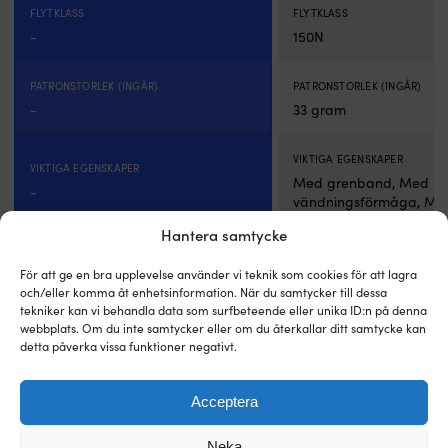
FLYTKLASS
FLYTKLASS
-
150N
PATRONSTORLEK (INGÅR)
PATRONSTORLEK (INGÅR)
-
33 gram
VIKTIGA EGENSKAPER
VIKTIGA EGENSKAPER
Med grenband, Med
-
vändningsförmåga, Med
Hantera samtycke
Till produkten
För att ge en bra upplevelse använder vi teknik som cookies för att lagra
och/eller komma åt enhetsinformation. När du samtycker till dessa
tekniker kan vi behandla data som surfbeteende eller unika ID:n på denna
webbplats. Om du inte samtycker eller om du återkallar ditt samtycke kan
detta påverka vissa funktioner negativt.
Andra köpte också
Acceptera
Neka