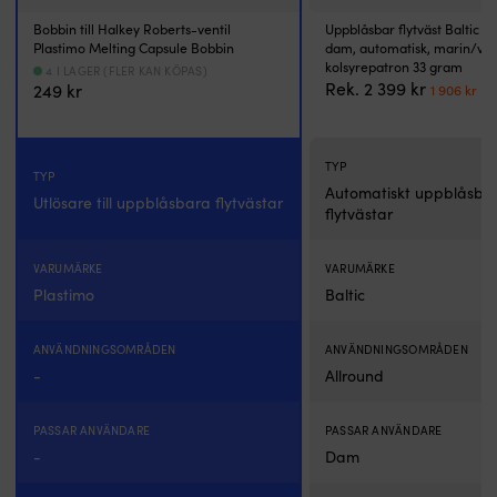
Bobbin till Halkey Roberts-ventil
Uppblåsbar flytväst Baltic A
Plastimo Melting Capsule Bobbin
dam, automatisk, marin/vit 
kolsyrepatron 33 gram
4 I LAGER (FLER KAN KÖPAS)
Det
De
Rek.
2 399
kr
249
kr
1 906
kr
ursprun
nu
priset
pr
var:
är
TYP
2
1
TYP
399 kr.
90
Automatiskt uppblåsba
Utlösare till uppblåsbara flytvästar
flytvästar
VARUMÄRKE
VARUMÄRKE
Plastimo
Baltic
ANVÄNDNINGSOMRÅDEN
ANVÄNDNINGSOMRÅDEN
-
Allround
PASSAR ANVÄNDARE
PASSAR ANVÄNDARE
-
Dam