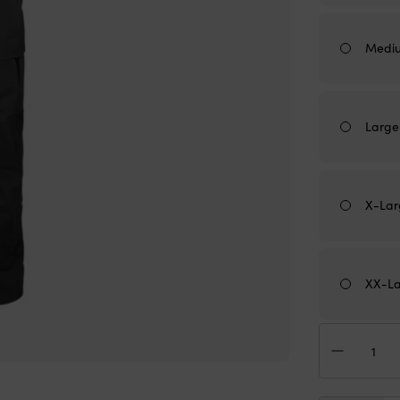
Medi
Large
X-Lar
XX-L
Seg
Hell
Han
Ska
Offs