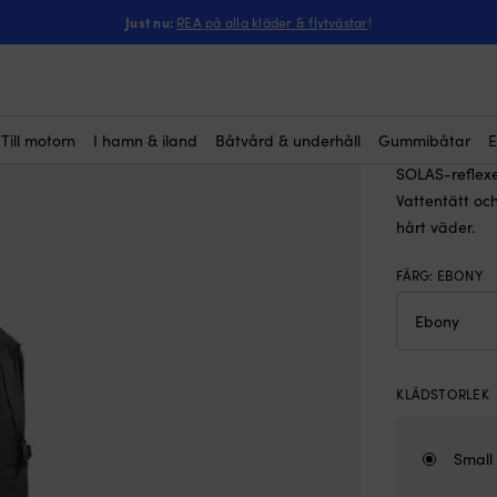
ntressera dig?
larbyxa Helly Hansen Skagen Offshore, Ebony, herr
Just nu:
REA på alla kläder & flytvästar
!
Seglarb
Ebony, h
Rek.
3 
Till motorn
I hamn & iland
Båtvård & underhåll
Gummibåtar
E
(1)
SOLAS-reflexe
Vattentätt oc
hårt väder.
FÄRG
:
EBONY
KLÄDSTORLEK
Small