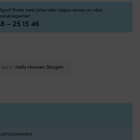
Seg
rågor? Prata med Johan eller någon annan av våra
roduktexperter!
I LAGER
8 – 25 15 46
Serie:
Helly Hansen Skagen
S ARTIKELNUMMER