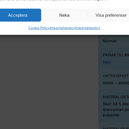
VIKTIGA SEGL
Acceptera
Neka
Visa preferenser
Vattentät
Kategorier:
Herr
,
Kläder
,
Seglarbyxor
,
Seglarkläder
Cookie Policy
Integritetspolicy
Integritetspolicy
FUNKTIONSNIV
Normal
PASSAR TILL 
Herr
VATTENTÄTHET
10000 – 2000
MATERIAL (DET
Skal: 58 % åte
återvunnen pol
polyester
MATERIAL PÅ B