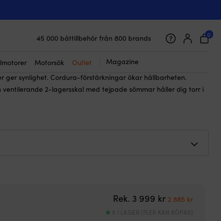
☓
yxa Helly Hansen Skagen Offshore,
err
0
45 000 båttillbehör från 800 brands
Galet snabb frakt & superenkel prisgaranti
999
kr
Det
Det
från
2 861
kr
Supernöjda kunder – 4.7/5 på Trustpilot
Magazine
lmotorer
Motorsök
Outlet
ursprungliga
nuvarande
r ger synlighet. Cordura-förstärkningar ökar hållbarheten.
priset
priset
h ventilerande 2-lagersskal med tejpade sömmar håller dig torr i
var:
är:
3
från
999 kr.
2
861 kr.
Det ursprunglig
Det nuva
Rek.
3 999
kr
2 885
kr
5 I LAGER (FLER KAN KÖPAS)