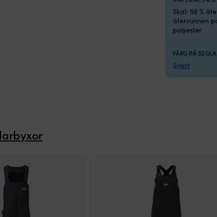
Skal: 58 % åte
återvunnen pol
polyester
FÄRG PÅ SEGL
Svart
larbyxor