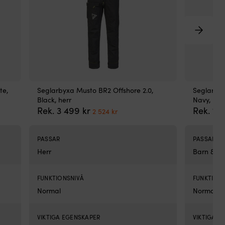
te,
Seglarbyxa Musto BR2 Offshore 2.0,
Seglarbyx
Black, herr
Navy, bar
Det
Det
Rek.
3 499
kr
Rek.
1 
2 524
kr
ande
ursprungliga
nuvarande
priset
priset
var:
är:
PASSAR
PASSAR
3
2
Herr
Barn & jun
499 kr.
524 kr.
.
FUNKTIONSNIVÅ
FUNKTION
Normal
Normal
VIKTIGA EGENSKAPER
VIKTIGA E