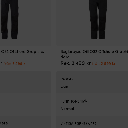
l OS2 Offshore Graphite,
Seglarbyxa Gill OS2 Offshore Graphi
dam
Det
Det
Det
Det
r
Rek.
3 499
kr
från
2 599
kr
från
2 599
kr
ursprungliga
nuvarande
ursprungliga
nuvar
priset
priset
priset
priset
var:
är:
var:
är:
PASSAR
3
från
3
från
Dam
499 kr.
2
499 kr.
2
599 kr.
599 kr
FUNKTIONSNIVÅ
Normal
APER
VIKTIGA EGENSKAPER