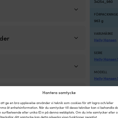
34254_980
FÖRPACKNINGE
963 g
VARUMÄRKE
äder
Helly Hansen
SERIE
Helly Hansen
MODELL
Helly Hansen
LÄNK TILL TILL
Hantera samtycke
https://www.
 att ge en bra upplevelse använder vi teknik som cookies för att lagra och/eller
ma åt enhetsinformation. När du samtycker till dessa tekniker kan vi behandla d
TILLVERKAREN
 surfbeteende eller unika ID:n på denna webbplats. Om du inte samtycker eller 
Ebony
återkallar ditt samtycke kan detta påverka vissa funktioner negativt.