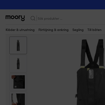
Kanske någon av dessa produkter kan i
På människan
-
Kläder
-
Seglarkläder
-
Seglarbyxor
-
Herr
-
Seg
Sök
efter:
Kläder & utrustning
Förtöjning & ankring
Segling
Till båten
Kampanj!