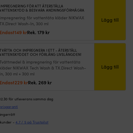
ny,
IMPREGNERING FÖR ATT ÅTERSTÄLLA
VATTENSKYDD & BESVARA ANDNINGSFÖRMÅGRA
ngd
Impregnering för vattentäta kläder NIKWAX
Lägg till
TX.Direct Wash-In, 300 ml
Det
Det
Endast
149
kr
Rek.
179
kr
ursprungliga
nuvarande
priset
priset
TVÄTTA OCH IMPREGNERA I ETT - ÅTERSTÄLL
var:
är:
VATTENSKYDDET OCH FÖRLÄNG LIVSLÄNGDEN!
179 kr.
149 kr.
Tvättmedel & impregnering för vattentäta
Lägg till
kläder NIKWAX Tech Wash & TX.Direct Wash-
In, 300 ml + 300 ml
Det
Det
Endast
229
kr
Rek.
269
kr
ursprungliga
nuvarande
priset
priset
 12.30 för utleverans samma dag
var:
är:
prisgaranti
269 kr.
229 kr.
ångerrätt
 kunder -
4.7 / 5 på Trustpilot