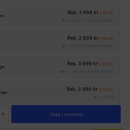
Det ursprunglig
Det nuva
Rek.
3 999
kr
2 917
kr
um
5 I LAGER (FLER KAN KÖPAS)
Det ursprunglig
Det nuva
Rek.
3 999
kr
2 861
kr
7 I LAGER (FLER KAN KÖPAS)
Det ursprunglig
Det nuva
Rek.
3 999
kr
2 873
kr
ge
17 I LAGER (FLER KAN KÖPAS)
Det ursprunglig
Det nuva
Rek.
3 999
kr
3 025
kr
arge
2 I LAGER
larbyxa
y
Lägg i varukorg
sen
gen
hore,