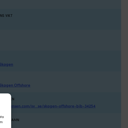
NS VIKT
 Skagen
 Skagen Offshore
VERKAREN
hellyhansen.com/sv_se/skagen-offshore-bib-34254
ata
S FÄRGNAMN
om