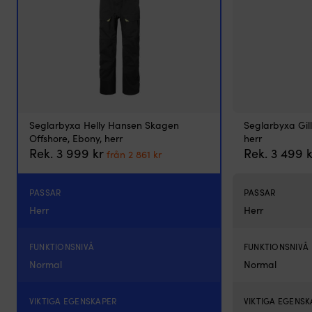
3.0
Coastal
är
en
seglarbyxa
för
herr
som
är
byggd
Seglarbyxa Helly Hansen Skagen
Seglarbyxa Gil
för
Offshore, Ebony, herr
herr
kustnära
Det
Det
Rek.
3 999
kr
Rek.
3 499
k
från
2 861
kr
turer
ursprungliga
nuvarande
och
priset
priset
aktiva
var:
är:
PASSAR
PASSAR
dagar
3
från
Herr
Herr
på
999 kr.
2
däck.
861 kr.
Byxan
FUNKTIONSNIVÅ
FUNKTIONSNIVÅ
har
Normal
Normal
en
bib‑konstruktion,
det
VIKTIGA EGENSKAPER
VIKTIGA EGENSK
vill