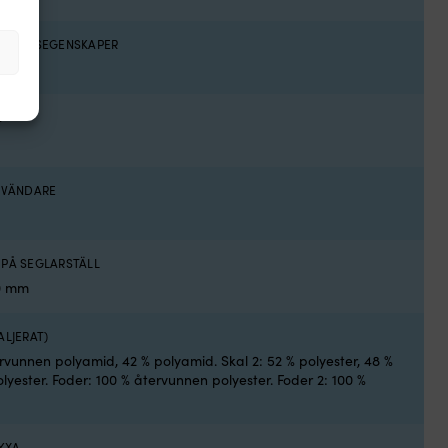
ARKLÄDSEGENSKAPER
Å
ANVÄNDARE
 PÅ SEGLARSTÄLL
0 mm
ALJERAT)
rvunnen polyamid, 42 % polyamid. Skal 2: 52 % polyester, 48 %
yester. Foder: 100 % återvunnen polyester. Foder 2: 100 %
YXA