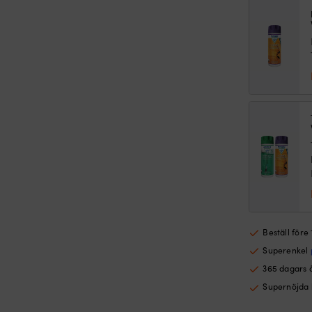
Ebo
herr
mä
Beställ före
Superenkel
365 dagars 
Supernöjda