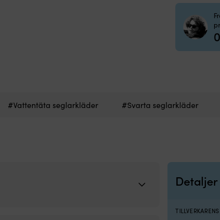
F
p
0
#Vattentäta seglarkläder
#Svarta seglarkläder
Detaljer
TILLVERKAREN