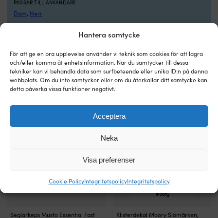
PASSAR TILL ANVÄNDARE
bulk
Dam
Herr
,
och
ger
Hantera samtycke
friare
FÄRG PÅ SEGLARKLÄDER
handled
Röd
Svart
,
Silikongrepp
För att ge en bra upplevelse använder vi teknik som cookies för att lagra
vid
och/eller komma åt enhetsinformation. När du samtycker till dessa
manschetten
tekniker kan vi behandla data som surfbeteende eller unika ID:n på denna
webbplats. Om du inte samtycker eller om du återkallar ditt samtycke kan
gör
detta påverka vissa funktioner negativt.
den
Andra köpte också
lätt
att
Acceptera
ta
på
Gill
Neka
Deckhand
Long
Visa preferenser
Finger
är
Cookie Policy
Integritetspolicy
Integritetspolicy
seglarhandskar
för
dig
som
Snabbtorkande
Alla
Seglarkeps Musto Essential Fast
Klisterdekal Moory Sjömärken,