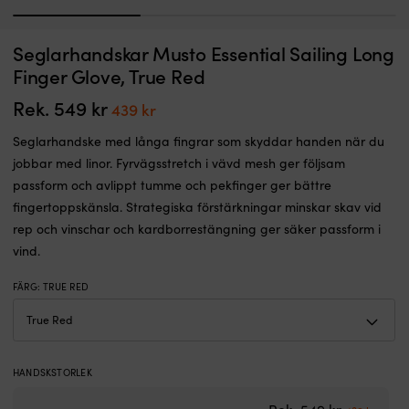
1
2
3
Seglarhandske
Hö
Seglarhandskar Musto Essential Sailing Long
Seglarhandskar Gill Deckhand Long Finger Black
L
med
l
C
Finger Glove, True Red
långa
I LAGER
fr
Det
Det
459
kr
367
kr
fingrar
a
Rek.
549
kr
Det
Det
439
kr
ursprungliga
nuvarande
och
M
priset
priset
ursprungliga
nuvarande
öppna
G
Seglarhandske med långa fingrar som skyddar handen när du
var:
är:
priset
priset
partier
k
459 kr.
367 kr.
jobbar med linor. Fyrvägsstretch i vävd mesh ger följsam
vid
–
var:
är:
passform och avlippt tumme och pekfinger ger bättre
tumme
C
549 kr.
439 kr.
och
til
fingertoppskänsla. Strategiska förstärkningar minskar skav vid
pekfinger
M
rep och vinschar och kardborrestängning ger säker passform i
för
Va
vind.
bättre
E
fingertoppskontroll.
lo
FÄRG
:
TRUE RED
Dubbla
k
förstärkningar
m
ger
s
grepp
–
som
ba
HANDSKSTORLEK
inte
s
suger
sä
Det urspru
Det n