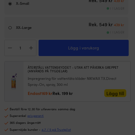
Rek.
549
kr
vatten
at
439
kr
X-Small
och
k
1 I LAGER
den
si
sömlösa
rä
Det urspru
Det n
förböjda
U
Rek.
549
kr
439
kr
XX-Large
formen
fö
1 I LAGER
minskar
e
skav.
f
Seglarhandskar
Vattenavvisande
–
Lägg i varukorg
Musto
stretch
m
Essential
med
l
Sailing
UV
i
Long
ÅTERSTÄLL VATTENSKYDDET - UTAN ATT PÅVERKA GREPPET
50+
m
Finger
(ANVÄNDS PÅ TYGDELAR)
håller
mi
Glove,
Impregnering för vattentäta kläder NIKWAX TX.Direct
handen
P
True
Spray-On, spray, 300 ml
bekväm
k
Red
i
–
Det
Det
Lägg till
Endast
169
kr
Rek.
199
kr
mängd
stänk
m
ursprungliga
nuvarande
och
m
priset
priset
sol
ol
Beställ före 12.30 för utleverans samma dag
var:
är:
och
ke
199 kr.
169 kr.
Superenkel
prisgaranti
kort
o
365 dagars ångerrätt
manschett
o
Supernöjda kunder -
4.7 / 5 på Trustpilot
ger
sy