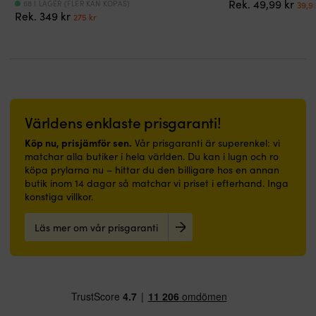
Det
Rek.
49,99
kr
68 I LAGER (FLER KAN KÖPAS)
39,9
rörlighet
både
hårt
rörlighet
rep
Det
Det
Rek.
349
kr
urs
275
kr
när
båt,
däckslitage.
och
4-
ursprungliga
nuvarande
pris
du
husbil
|
ventilation.
vägs
priset
priset
var:
jobbar
och
Trelagers
Förstärkt
stretch
var:
är:
49,9
aktivt
hall.
GORE-
grepp
följer
349 kr.
275 kr.
ombord.
|
TEX
ger
handen
I
Diskret
Pro
bättre
utan
greppytorna
enfärgad
Ocean
kontroll
att
används
båtmatta
ger
i
begränsa
Världens enklaste prisgaranti!
dubbla
–
max
våta
rörelsen
Amara-
smälter
skydd
tampar.
Förstärkt
Köp nu, prisjämför sen.
Vår prisgaranti är superenkel: vi
förstärkningar
in
och
Skyddspaneler
handflata
matchar alla butiker i hela världen. Du kan i lugn och ro
som
och
ventilation
minskar
och
köpa prylarna nu – hittar du den billigare hos en annan
ger
skapar
offshore.
skav
fingrar
butik inom 14 dagar så matchar vi priset i efterhand. Inga
bra
lugn
Drop-
från
minskar
konstiga villkor.
fäste
ombord
seat
rep,
skav
utan
Slitstark
med
beslag
vid
Läs mer om vår prisgaranti
att
nylonyta
vattentät
och
trimning
suga
–
YKK
vinschar.
Kardborremudd
åt
tål
Aquaseal-
Kraftigt
låter
sig
dagligt
zip
kardborreband
dig
vatten
slitage
förenklar
gör
justera
–
i
snabba
passformen
passformen
en
båtmiljö
toalettstopp.