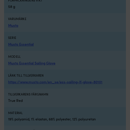
FÖRPACKNINGENS VIKT
följsam
58 g
passform
vid
manövrar
VARUMÄRKE
Vattenavvisande
Musto
ovandel
håller
SERIE
händerna
Musto Essential
bekvämare
i
stänk
MODELL
UV
Musto Essential Sailing Glove
50+
skydd
LÄNK TILL TILLVERKAREN
minskar
https://www.musto.com/en_se/ess-sailing-lf-glove-80101
risken
för
TILLVERKARENS FÄRGNAMN
brända
True Red
händer
i
solen
MATERIAL
Kortare
19% polyamid, 1% elastan, 68% polyester, 12% polyuretan
manschett
minskar