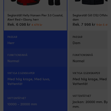
m
vä
i
Seglarställ Helly Hansen Pier 3.0 Coastal,
Seglarställ Gill OS2 Offshor
då
Alert Red + Ebony, herr
dam
lj
Det
Det
Det
Rek.
6 098
kr
Rek.
7 998
kr
4 479
kr
från
5 49
T
ursprungliga
nuvarande
ursprun
m
priset
priset
priset
S
PASSAR
var:
är:
PASSAR
var:
re
6
4
7
Herr
Dam
bl
098 kr.
479 kr.
998 kr.
d
be
FUNKTIONSNIVÅ
FUNKTIONSNIVÅ
lä
Normal
Normal
at
u
vi
VIKTIGA EGENSKAPER
VIKTIGA EGENSKAPER
s
Med hög krage, Med luva,
Med hög krage, Med lu
o
Vattentät
Vattentät
ar
D
k
VATTENTÄTHET
VATTENTÄTHET
vä
Jackan: 20000 mm. Byx
10000 - 20000 mm
m
mm.
sy