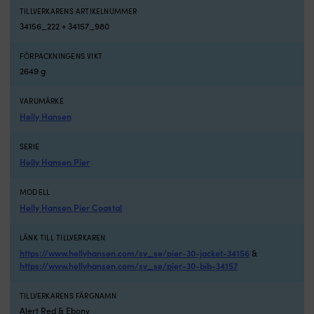
a
TILLVERKARENS ARTIKELNUMMER
o
34156_222 + 34157_980
in
D
d
FÖRPACKNINGENS VIKT
st
2649 g
ö
f
VARUMÄRKE
o
Helly Hansen
g
d
SERIE
h
Helly Hansen Pier
at
v
le
MODELL
si
Helly Hansen Pier Coastal
in
o
LÄNK TILL TILLVERKAREN
se
https://www.hellyhansen.com/sv_se/pier-30-jacket-34156
&
til
https://www.hellyhansen.com/sv_se/pier-30-bib-34157
at
d
s
TILLVERKARENS FÄRGNAMN
ä
Alert Red & Ebony