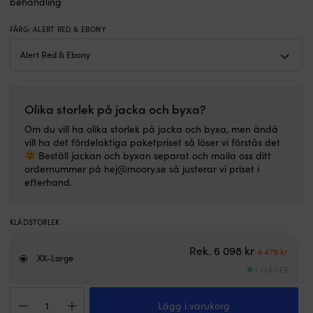
behandling
på
a
stället
–
FÄRG
:
ALERT RED & EBONY
Jackan:
tr
många
k
justeringsmöjligheter,
H
SOLAS-
n
reflexer
h
och
o
Olika storlek på jacka och byxa?
huva
S
med
re
Om du vill ha olika storlek på jacka och byxa, men ändå
skärm
–
vill ha det fördelaktiga paketpriset så löser vi förstås det
samt
s
Beställ jackan och byxan separat och maila oss ditt
skydd
ty
ordernummer på hej@moory.se så justerar vi priset i
vid
i
efterhand.
ansiktet
st
–
D
skräddarsydd
st
KLÄDSTORLEK
passform,
o
bra
d
Det ursprun
Det n
Rek.
6 098
kr
4 479
kr
synlighet
h
XX-Large
1 I LAGER
och
v
förstklassigt
o
Seglarställ
väderskydd
l
Lägg i varukorg
Helly
Byxan:
bo