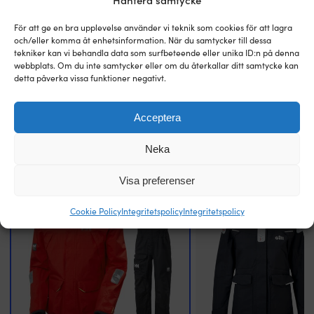
Hantera samtycke
s
100 % polyamid
i
v
För att ge en bra upplevelse använder vi teknik som cookies för att lagra
vi
och/eller komma åt enhetsinformation. När du samtycker till dessa
FÄRG PÅ SEGLARKLÄDER
tekniker kan vi behandla data som surfbeteende eller unika ID:n på denna
h
Röd
Svart
,
webbplats. Om du inte samtycker eller om du återkallar ditt samtycke kan
F
detta påverka vissa funktioner negativt.
h
g
s
Acceptera
p
Jämför med andra storsäljare inom
m
seglarställ
m
Neka
F
d
Visa preferenser
s
h
Cookie Policy
Integritetspolicy
Integritetspolicy
j
e
h
h
i
n
s
s