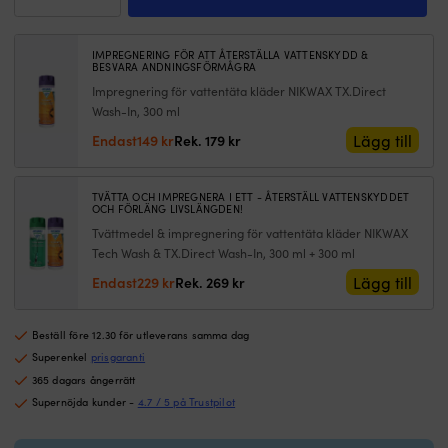
Hansen
hög
fu
Pier
rygg
H
3.0
och
f
IMPREGNERING FÖR ATT ÅTERSTÄLLA VATTENSKYDD &
Coastal,
BESVARA ANDNINGSFÖRMÅGRA
justerbar
k
Alert
Impregnering för vattentäta kläder NIKWAX TX.Direct
midja,
v
Red
innerfoder
o
Wash-In, 300 ml
+
i
s
Det
Det
Lägg till
Endast
149
kr
Rek.
179
kr
Ebony,
mesh
h
ursprungliga
nuvarande
herr
och
m
priset
priset
mängd
stora
ky
var:
är:
TVÄTTA OCH IMPREGNERA I ETT - ÅTERSTÄLL VATTENSKYDDET
fickor
D
OCH FÖRLÄNG LIVSLÄNGDEN!
179 kr.
149 kr.
–
f
Tvättmedel & impregnering för vattentäta kläder NIKWAX
skyddande
m
Tech Wash & TX.Direct Wash-In, 300 ml + 300 ml
och
hå
Det
Det
Lägg till
Endast
229
kr
Rek.
269
kr
bekvämt
r
ursprungliga
nuvarande
med
o
priset
priset
bra
v
Beställ före 12.30 för utleverans samma dag
var:
är:
förvaringsmöjligheter
b
269 kr.
229 kr.
för
fr
Superenkel
prisgaranti
redskap
h
365 dagars ångerrätt
Seglarställ
P
Supernöjda kunder -
4.7 / 5 på Trustpilot
som
fri
tål
o