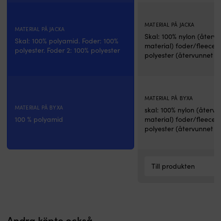
o
m
MATERIAL PÅ JACKA
di
MATERIAL PÅ JACKA
Skal: 100% nylon (återv
fä
Skal: 100% polyamid. Foder: 100%
material) foder/fleece:
Al
polyester. Foder 2: 100% polyester
polyester (återvunnet m
R
m
sy
m
N
MATERIAL PÅ BYXA
Az
MATERIAL PÅ BYXA
skal: 100% nylon (återv
C
100 % polyamid
material) foder/fleece:
2.
polyester (återvunnet m
o
D
C
s
Till produkten
in
m
i
mi
–
al
Andra köpte också