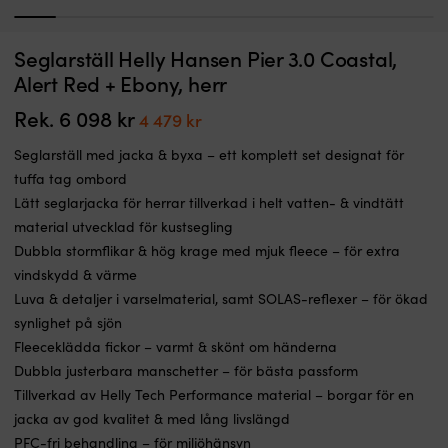
1
2
3
4
5
6
7
8
9
1
Klassiskt
S
Seglarställ Helly Hansen Pier 3.0 Coastal,
Seglarställ Helly Hansen Skagen Offshore, Alert Red + Ebony, herr
S
offshoreställ
fö
Alert Red + Ebony, herr
för
I LAGER
k
Det
Det
9 998
kr
6 359
kr
herrar
s
Rek.
6 098
kr
Det
Det
4 479
kr
ursprungliga
nuvarande
från
ä
priset
priset
ursprungliga
nuvarande
Helly
va
Seglarställ med jacka & byxa – ett komplett set designat för
var:
är:
priset
priset
Hansen
vi
9 998 kr.
6 359 kr.
tuffa tag ombord
–
o
var:
är:
Lätt seglarjacka för herrar tillverkad i helt vatten- & vindtätt
skagen
a
6
4
är
N
material utvecklad för kustsegling
098 kr.
479 kr.
förstahandsvalet
h
Dubbla stormflikar & hög krage med mjuk fleece – för extra
för
m
vindskydd & värme
den
S
krävande
re
Luva & detaljer i varselmaterial, samt SOLAS-reflexer – för ökad
fritidsseglaren
g
synlighet på sjön
Skagen
h
Fleeceklädda fickor – varmt & skönt om händerna
är
sy
Dubbla justerbara manschetter – för bästa passform
stilrent,
i
bekvämt
g
Tillverkad av Helly Tech Performance material – borgar för en
och
o
jacka av god kvalitet & med lång livslängd
skyddande
d
PFC-fri behandling – för miljöhänsyn