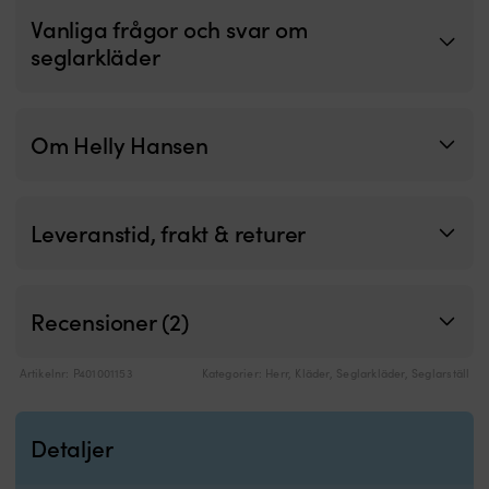
va
Vanliga frågor och svar om
H
seglarkläder
T
P
m
ä
Om Helly Hansen
va
o
vi
m
g
Leveranstid, frakt & returer
a
s
at
d
Recensioner (2)
hå
d
to
Artikelnr:
P401001153
Kategorier:
Herr
,
Kläder
,
Seglarkläder
,
Seglarställ
u
at
bl
Detaljer
ö
n