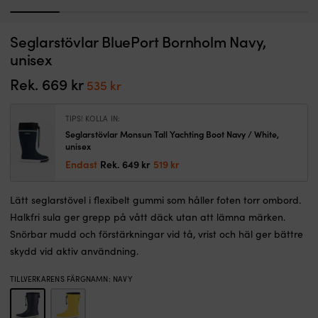
1
2
3
4
5
6
Snabbtorkande
G
Seglarstövlar BluePort Bornholm Navy,
Seglarskor / båtskor Helly Hansen Revo Sail, Navy, dam
S
seglarsko
se
unisex
med
I LAGER
fö
Det
Det
1 699
kr
1 359
kr
alla
d
Rek.
669
kr
Det
Det
535
kr
ursprungliga
nuvarande
funktioner
in
priset
priset
ursprungliga
nuvarande
du
s
var:
är:
priset
priset
behöver
–
TIPS! KOLLA IN:
1 699 kr.
1 359 kr.
för
Br
var:
är:
Seglarstövlar Monsun Tall Yachting Boot Navy / White,
säker
s
unisex
669 kr.
535 kr.
och
d
Det
Det
Endast
Rek.
649
kr
519
kr
bekväm
ä
ursprungliga
nuvarande
segling
n
priset
priset
Stödjande
v
Lätt seglarstövel i flexibelt gummi som håller foten torr ombord.
var:
är:
och
v
Halkfri sula ger grepp på vått däck utan att lämna märken.
649 kr.
519 kr.
skyddande
Li
Snörbar mudd och förstärkningar vid tå, vrist och häl ger bättre
–
e
skydd vid aktiv användning.
viktigt
st
när
m
du
s
TILLVERKARENS FÄRGNAMN
:
NAVY
rör
l
dig
s