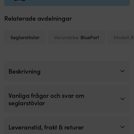
sl
b
m
Relaterade avdelningar
g
s
e
o
Seglarstövlar
Varumärke:
BluePort
Modell:
B
b
p
G
sj
s
Beskrivning
p
s
i
r
s
Vanliga frågor och svar om
s
seglarstövlar
m
hö
–
et
Leveranstid, frakt & returer
b
va