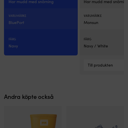
Har mudd med snörning
Har mudd med snörnin
VARUMÄRKE
VARUMÄRKE
BluePort
Monsun
FÄRG
FÄRG
Navy
Navy / White
Till produkten
Andra köpte också