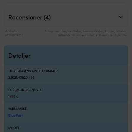
fö
s
Recensioner (4)
s
Artikelnr:
Kategorier:
Seglarstövlar
,
Gummistövlar
,
Kläder
,
Stövlar
,
M501039753
Tillbehör till vattenskoter
,
Vattenskoter & Jet Ski
Detaljer
TILLVERKARENS ARTIKELNUMMER
2.1021.43820.438
FÖRPACKNINGENS VIKT
1390 g
VARUMÄRKE
BluePort
MODELL