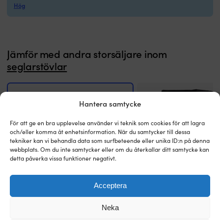
Hög
Jämför med andra storsäljare inom
seglarstövlar
Hantera samtycke
För att ge en bra upplevelse använder vi teknik som cookies för att lagra
och/eller komma åt enhetsinformation. När du samtycker till dessa
tekniker kan vi behandla data som surfbeteende eller unika ID:n på denna
webbplats. Om du inte samtycker eller om du återkallar ditt samtycke kan
detta påverka vissa funktioner negativt.
Acceptera
Neka
Seglarstövlar BluePort Bornholm Navy,
Seglarstövlar Monsun Tall Y