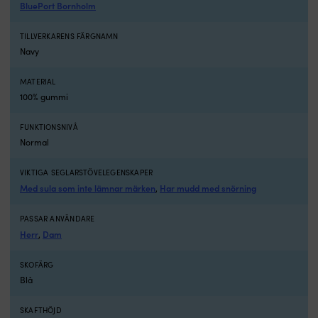
BluePort Bornholm
TILLVERKARENS FÄRGNAMN
Navy
MATERIAL
100% gummi
FUNKTIONSNIVÅ
Normal
VIKTIGA SEGLARSTÖVELEGENSKAPER
Med sula som inte lämnar märken
Har mudd med snörning
,
PASSAR ANVÄNDARE
Herr
Dam
,
SKOFÄRG
Blå
SKAFTHÖJD