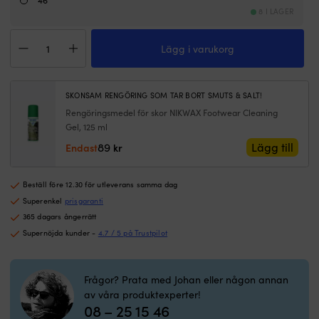
återvunnen
–
8 I LAGER
tåpanel
v
Seglarstövlar
och
o
Lägg i varukorg
BluePort
hälförstärkning
b
Bornholm
och
s
Navy,
30
ä
unisex
%
n
SKONSAM RENGÖRING SOM TAR BORT SMUTS & SALT!
mängd
återvunnen
d
Rengöringsmedel för skor NIKWAX Footwear Cleaning
EVA-
s
Gel, 125 ml
mellansula
or
89
Lägg till
Endast
kr
PFC-
B
fri
fö
p
Beställ före 12.30 för utleverans samma dag
ut
yt
Superenkel
prisgaranti
el
365 dagars ångerrätt
h
Supernöjda kunder -
4.7 / 5 på Trustpilot
ju
ne
o
Frågor? Prata med Johan eller någon annan
i
av våra produktexperter!
m
08 – 25 15 46
–