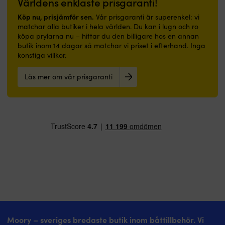
Världens enklaste prisgaranti!
i
även
teak
utsatta
med
hall
appliceras
Snabbtorkande
delar
regnplaggserfarenhet
Köp nu, prisjämför sen.
Vår prisgaranti är superenkel: vi
eller
direkt
polyesterfoder
vid
sedan
matchar alla butiker i hela världen. Du kan i lugn och ro
badrum.
på
håller
användning
1877.
köpa prylarna nu – hittar du den billigare hos en annan
|
rengjord,
känslan
Snabbtorkande
Helly
butik inom 14 dagar så matchar vi priset i efterhand. Inga
Båtmatta
avfettad
fräsch
textilfoder
Hansen
konstiga villkor.
med
&
mellan
och
Nordvik
marinblå
avslipad
passen
uttagbar
2
Läs mer om vår prisgaranti
design
glasfiber
Uttagbar,
innersula
i
och
Mycket
vadderad
ökar
Essential
välkommen-
god
innersula
komforten
Yellow
budskap
täckförmåga
gör
Finns
är
–
–
torkning
i
en
skapar
gör
snabbare
unisexstorlekar
lättare
trivsel
den
ombord
36
damstövel
ombord
enkel
Vaddering
-
för
Slitstark
att
och
43
båtliv,
polyesteryta
måla
fotvalvsstöd
för
hamn
–
med
ger
enkel
och
tål
Långvarig
komfort
storleksmatchning
regniga
dagligt
glans
under
BluePort
dagar.
slitage
–
långa
Bornholm
Den
i
ger
dagar
Yellow
vattentäta
Moory – sveriges bredaste butik inom båttillbehör. Vi