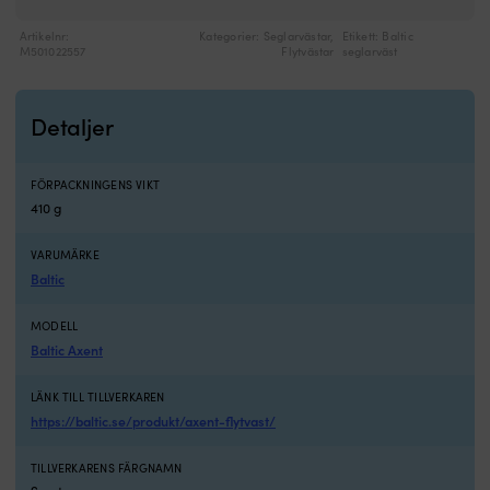
Artikelnr:
Kategorier:
Seglarvästar
,
Etikett:
Baltic
M501022557
Flytvästar
seglarväst
Detaljer
FÖRPACKNINGENS VIKT
410 g
VARUMÄRKE
Baltic
MODELL
Baltic Axent
LÄNK TILL TILLVERKAREN
https://baltic.se/produkt/axent-flytvast/
TILLVERKARENS FÄRGNAMN