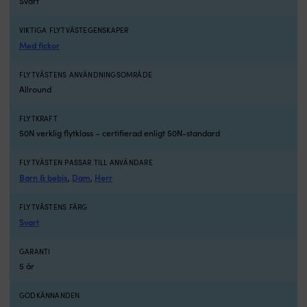
Svart
VIKTIGA FLYTVÄSTEGENSKAPER
Med fickor
FLYTVÄSTENS ANVÄNDNINGSOMRÅDE
Allround
FLYTKRAFT
50N verklig flytklass – certifierad enligt 50N-standard
FLYTVÄSTEN PASSAR TILL ANVÄNDARE
Barn & bebis
Dam
Herr
,
,
FLYTVÄSTENS FÄRG
Svart
GARANTI
5 år
GODKÄNNANDEN