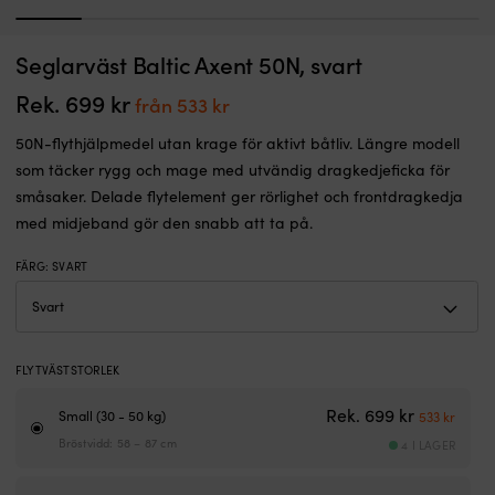
1
2
3
4
5
6
7
Visselpipa
K
Seglarväst Baltic Axent 50N, svart
Visselpipa till flytväst NOCK, 2-pack
S
–
ki
gör
I LAGER
m
Rek.
699
kr
Det
Det
från
533
kr
Det
Det
49
kr
38
kr
att
t
ursprungliga
nuvarande
ursprungliga
nuvarande
du
s
50N-flythjälpmedel utan krage för aktivt båtliv. Längre modell
priset
priset
priset
priset
hörs
re
som täcker rygg och mage med utvändig dragkedjeficka för
var:
är:
var:
är:
väl
At
49 kr.
38 kr.
småsaker. Delade flytelement ger rörlighet och frontdragkedja
Kompatibel
s
699 kr.
från
med midjeband gör den snabb att ta på.
med
ä
533 kr.
alla
e
räddningsvästar
vi
FÄRG
:
SVART
Godkänd
d
enligt
a
EN
s
ISO
P
12402-
pe
FLYTVÄSTSTORLEK
8
p
Det urspr
Det n
–
fl
Rek.
699
kr
Small (30 - 50 kg)
533
kr
uppfyller
–
Bröstvidd: 58 – 87 cm
4 I LAGER
EU-
m
standard
g