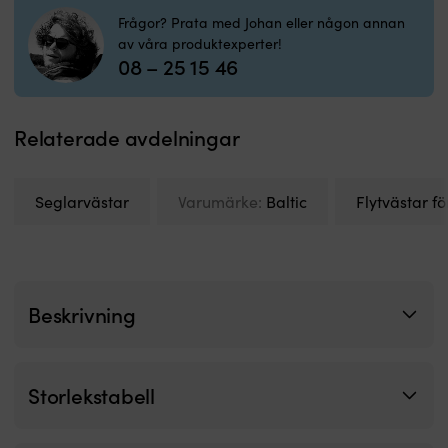
Frågor? Prata med Johan eller någon annan
av våra produktexperter!
08 – 25 15 46
Relaterade avdelningar
Seglarvästar
Varumärke:
Baltic
Flytvästar f
Beskrivning
Storlekstabell