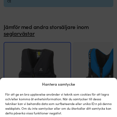
CE
Jämför med andra storsäljare inom
seglarvästar
Hantera samtycke
För att ge en bra upplevelse använder vi teknik som cookies för att lagra
och/eller komma åt enhetsinformation. När du samtycker till dessa
tekniker kan vi behandla data som surfbeteende eller unika ID:n på denna
webbplats. Om du inte samtycker eller om du återkallar ditt samtycke kan
detta påverka vissa funktioner negativt.
Seglarväst Baltic Axent 50N, svart
Seglarväst Baltic Genua 50N