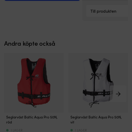
Till produkten
Andra köpte också
Allround
Allround
Seglarväst Baltic Aqua Pro 50N,
Seglarväst Baltic Aqua Pro 50N,
50N-
50N-
röd
vit
seglarväst
seglarväst
I LAGER
I LAGER
i
i