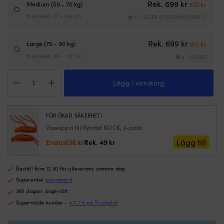
fö
Det urspr
Det n
Rek.
699
kr
Medium (50 - 70 kg)
533
kr
at
Bröstvidd: 77 – 103 cm
1 I LAGER (FLER KAN KÖPAS)
sä
p
k
Det urspr
Det n
Rek.
699
kr
Large (70 - 90 kg)
610
kr
el
Bröstvidd: 89 – 115 cm
v
4 I LAGER
d
Seglarväst
vil
Lägg i varukorg
Baltic
S
Axent
at
50N,
m
svart
o
FÖR ÖKAD SÄKERHET!
mängd
si
Visselpipa till flytväst NOCK, 2-pack
ri
Det
Det
Lägg till
Endast
38
kr
Rek.
49
kr
b
ursprungliga
nuvarande
C
priset
priset
&
Beställ före 12.30 för utleverans samma dag
var:
är:
M
49 kr.
38 kr.
Superenkel
prisgaranti
g
365 dagars ångerrätt
Supernöjda kunder -
4.7 / 5 på Trustpilot