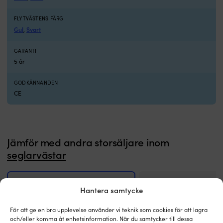
FLYTVÄSTENS FÄRG
Gul
Svart
,
GARANTI
5 år
GODKÄNNANDEN
CE
Jämför med andra storsäljare inom
seglarvästar
Hantera samtycke
För att ge en bra upplevelse använder vi teknik som cookies för att lagra
och/eller komma åt enhetsinformation. När du samtycker till dessa