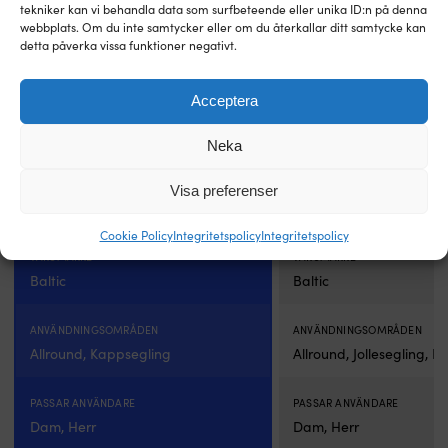
tekniker kan vi behandla data som surfbeteende eller unika ID:n på denna
webbplats. Om du inte samtycker eller om du återkallar ditt samtycke kan
detta påverka vissa funktioner negativt.
Acceptera
Neka
Seglarväst Baltic Offshore 50N,
Seglarväst Baltic Genua 50N
Det
Det
svart/UV-gul
Rek.
759
kr
Visa preferenser
460
kr
Det
Det
Rek.
1 299
kr
ursprungl
nuva
1 124
kr
ursprungliga
nuvarande
priset
prise
Cookie Policy
Integritetspolicy
Integritetspolicy
priset
priset
var:
är:
VARUMÄRKE
var:
är:
VARUMÄRKE
759 kr.
460 k
1
1
Baltic
Baltic
299 kr.
124 kr.
ANVÄNDNINGSOMRÅDEN
ANVÄNDNINGSOMRÅDEN
Allround, Kappsegling
Allround, Jollesegling, K
PASSAR ANVÄNDARE
PASSAR ANVÄNDARE
Dam, Herr
Dam, Herr