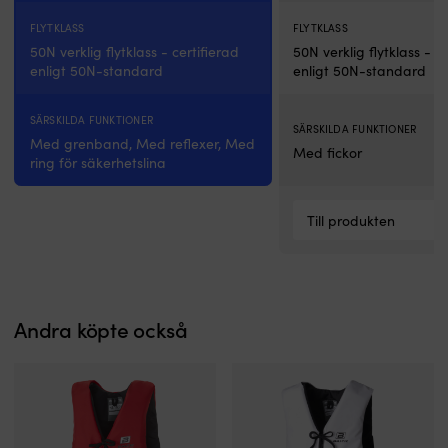
FLYTKLASS
FLYTKLASS
50N verklig flytklass - certifierad
50N verklig flytklass - c
enligt 50N-standard
enligt 50N-standard
SÄRSKILDA FUNKTIONER
SÄRSKILDA FUNKTIONER
Med grenband, Med reflexer, Med
Med fickor
ring för säkerhetslina
Till produkten
Andra köpte också