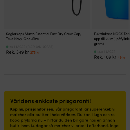
–
under
något
torktid.
något
ofta
smidig
långa
längre
Lätta
längre
extra
rörelsefrihet
pass.
modell
EPE-
modell
bra
för
|
som
flytelement
som
på
simkunniga
Kort,
sitter
ger
sitter
mindre
ombord
följsam
bekvämt
följsam
bekvämt
hundar.
Seglarkeps Musto Essential Fast Dry Crew Cap,
Fuktslukare NOCK Tork
hela
seglarväst
även
komfort
även
|
True Navy, One-Size
upp till 20 m², påfylln
dagen.
i
sittande.
och
sittande.
Lyftsling
gram)
65 I LAGER (FLER KAN KÖPAS)
Fleecefodrade
50N-
Grenband
tre
Grenband
på
Det
Det
Rek.
349
kr
1333 I LAGER
275
kr
dubbelfickor
klassen
och
justerbara
och
ryggen
Det
D
ursprungliga
nuvarande
Rek.
109
kr
49
kr
–
–
visselpipa
remmar
visselpipa
–
urspr
n
priset
priset
värmer
maximal
kan
med
kan
lyft
priset
pr
var:
är:
händerna
rörelsefrihet
kompletteras
starka
kompletteras
hunden
var:
är
349 kr.
275 kr.
och
vid
för
spännen
för
ombord
109 kr
49
rymmer
manövrar
extra
säkrar
extra
säkert
småprylar
Mesh-
säkerhet.
passformen.
säkerhet.
och
ombord.
klädd
5
|
5
kontrollerat
Reflexdetaljer
rygg
års
50N
års
Dubbla
Världens enklaste prisgaranti!
på
ventilerar
garanti
seglarväst
garanti
midjeremmar
Köp nu, prisjämför sen.
Vår prisgaranti är superenkel: vi
axlarna
kroppen
och
för
och
med
matchar alla butiker i hela världen. Du kan i lugn och ro
–
–
europeisk
simkunniga
europeisk
snabbspännen
köpa prylarna nu – hittar du den billigare hos en annan
ökar
skönt
tillverkning
–
tillverkning
–
butik inom 14 dagar så matchar vi priset i efterhand. Inga
synligheten
i
borgar
smidig
borgar
snabb