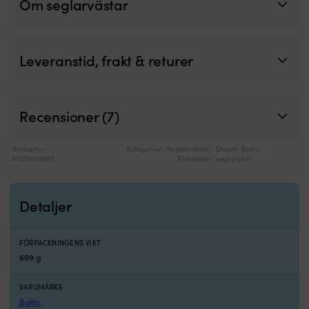
Om seglarvästar
Leveranstid, frakt & returer
Recensioner (7)
Artikelnr:
Kategorier:
Seglarvästar
,
Etikett:
Baltic
M501022665
Flytvästar
seglarväst
Detaljer
FÖRPACKNINGENS VIKT
699 g
VARUMÄRKE
Baltic