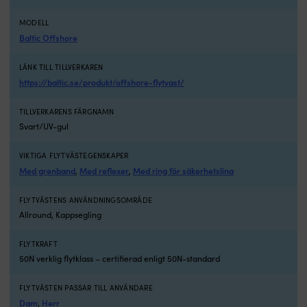
MODELL
Baltic Offshore
LÄNK TILL TILLVERKAREN
https://baltic.se/produkt/offshore-flytvast/
TILLVERKARENS FÄRGNAMN
Svart/UV-gul
VIKTIGA FLYTVÄSTEGENSKAPER
Med grenband
Med reflexer
Med ring för säkerhetslina
,
,
FLYTVÄSTENS ANVÄNDNINGSOMRÅDE
Allround, Kappsegling
FLYTKRAFT
50N verklig flytklass – certifierad enligt 50N-standard
FLYTVÄSTEN PASSAR TILL ANVÄNDARE
Dam
Herr
,