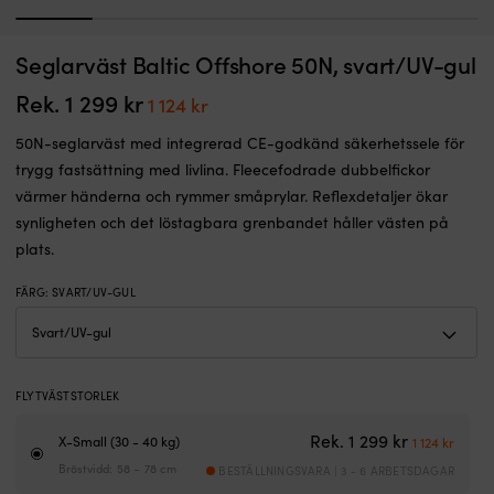
1
2
3
4
5
6
Säkerhetslina
El
Seglarväst Baltic Offshore 50N, svart/UV-gul
Säkerhetslina Baltic Elastic, elastisk, 2 meter (utsträckt), ISO 12401, med 3
S
–
sä
säkerhetskrokar
1
en
–
Rek.
1 299
kr
Det
Det
1 124
kr
I LAGER
extra
g
ursprungliga
nuvarande
Det
Det
1 099
kr
1 098
kr
trygghet
d
50N-seglarväst med integrerad CE-godkänd säkerhetssele för
ursprungliga
nuvarande
priset
priset
ombord
m
trygg fastsättning med livlina. Fleecefodrade dubbelfickor
priset
priset
var:
är:
Fästs
rö
var:
är:
värmer händerna och rymmer småprylar. Reflexdetaljer ökar
i
L
1
1
1 099 kr.
1 098 kr.
synligheten och det löstagbara grenbandet håller västen på
säkerhetsselet
bl
299 kr.
124 kr.
–
2
plats.
enkelt
m
&
i
FÄRG
:
SVART/UV-GUL
smidigt
ut
Hindrar
l
dig
2
från
st
att
s
FLYTVÄSTSTORLEK
falla
–
överbord
e
Det urspru
Det n
Rek.
1 299
kr
X-Small (30 - 40 kg)
1 124
kr
–
i
Bröstvidd: 58 – 78 cm
BESTÄLLNINGSVARA | 3 - 6 ARBETSDAGAR
bra
va