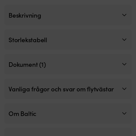
års
garanti
Beskrivning
–
talar
för
god
Storlekstabell
kvalitet
Dokument (1)
Vanliga frågor och svar om flytvästar
Om Baltic