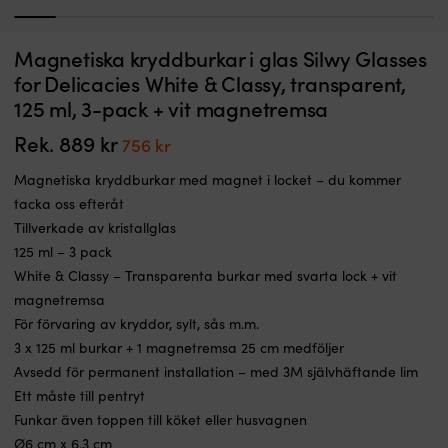
1
2
3
4
5
6
7
8
9
1
Komplett
U
Magnetiska kryddburkar i glas Silwy Glasses
Flaggspel med signalflaggor NOCK Eggegrund, 36 flaggor, 30 x 10 cm / 18
G
signalställ
jo
x 15 cm, 11 meter
p
for Delicacies White & Classy, transparent,
/
m
125 ml, 3-pack + vit magnetremsa
I LAGER
flaggspel
V
Det
Det
639
kr
499
kr
med
b
ursprungliga
nuvarande
Rek.
889
kr
Det
Det
756
kr
36
s
priset
priset
ursprungliga
nuvarande
st
g
var:
är:
Magnetiska kryddburkar med magnet i locket – du kommer
flaggor
r
priset
priset
639 kr.
499 kr.
och
o
tacka oss efteråt
var:
är:
vimplar
k
Tillverkade av kristallglas
889 kr.
756 kr.
Flaggorna
lä
125 ml – 3 pack
sitter
A
White & Classy – Transparenta burkar med svarta lock + vit
fast
g
monterade
st
magnetremsa
på
g
För förvaring av kryddor, sylt, sås m.m.
11
o
3 x 125 ml burkar + 1 magnetremsa 25 cm medföljer
meter
P
Avsedd för permanent installation – med 3M självhäftande lim
lina
11
Färdiga
D
Ett måste till pentryt
att
tå
Funkar även toppen till köket eller husvagnen
använda
hå
Ø6 cm x 6.3 cm