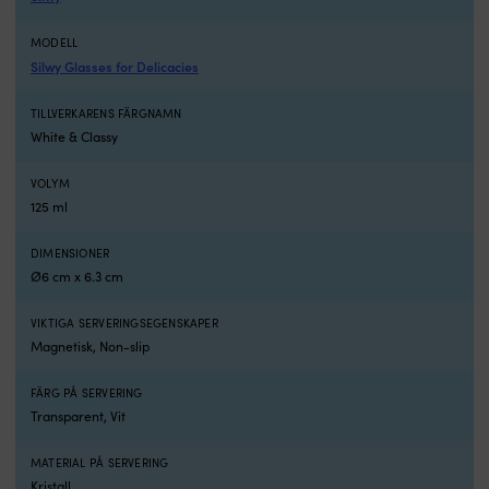
–
s
MODELL
sl
Silwy Glasses for Delicacies
ef
s
el
TILLVERKARENS FÄRGNAMN
m
White & Classy
s
s
VOLYM
t
125 ml
vi
b
DIMENSIONER
el
s
Ø6 cm x 6.3 cm
e
ro
VIKTIGA SERVERINGSEGENSKAPER
e
Magnetisk, Non-slip
vi
s
FÄRG PÅ SERVERING
B
Transparent, Vit
ä
b
i
MATERIAL PÅ SERVERING
sl
Kristall