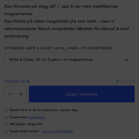
för
sl
Kan förvaras på vägg 90° / upp & ner med medföljande
”stor
Öv
flaggning”
o
magnetremsa
Hissas
fö
Kan fästas på vilken magnetiskt yta som helst – men vi
över
f
rekommenderar Silwy’s magnetiska tillbehör för säkrast & bäst
båten
m
användning
från
ri
för
fö
till
s
UTFÖRANDE
:
WHITE & CLASSY, 125 ML, 3-PACK + VIT MAGNETREMSA
akter
o
vid
g
festligheter
at
och
d
högtider
hå
LEVERANS 59 KR
1 I LAGER
Toppen
lä
Magnetiska
att
|
Lägg i varukorg
kryddburkar
använda
V
i
som
b
glas
dekoration
g
Beställ före 12.30 för utleverans samma dag
Silwy
vid
r
Glasses
Superenkel
prisgaranti
midsommar
ku
for
eller
o
365 dagars ångerrätt
Delicacies
andra
lä
Supernöjda kunder -
4.7 / 5 på Trustpilot
White
fester
r