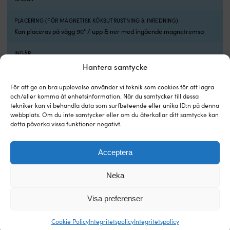
P
11
PLACERING (FÖR MAGNETISK KÖKSUTRUSTNING & INREDNING)
D
Kan placeras på vägg 90° / upp & ner med ingående magnetremsa
(0
m
INGÅR
o
3 kryddburkar/förvaringsburkar + vit magnetremsa 25 cm
ä
Hantera samtycke
C
g
För att ge en bra upplevelse använder vi teknik som cookies för att lagra
vi
och/eller komma åt enhetsinformation. När du samtycker till dessa
g
tekniker kan vi behandla data som surfbeteende eller unika ID:n på denna
Andra köpte också
e
webbplats. Om du inte samtycker eller om du återkallar ditt samtycke kan
detta påverka vissa funktioner negativt.
t
g
n
Acceptera
d
vil
h
Neka
e
jo
Visa preferenser
s
hå
Cookie Policy
Integritetspolicy
Integritetspolicy
fö