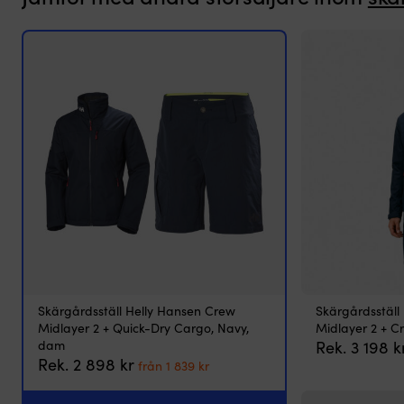
2
för
dam
är
en
uppdaterad
version
av
den
klassiska
favoritjackan
i
Crew‑familjen.
Du
får
ett
helt
vattentätt,
Skärgårdsställ Helly Hansen Crew
Skärgårdsställ
vindtätt
Midlayer 2 + Quick-Dry Cargo, Navy,
Midlayer 2 + C
och
dam
Rek.
3 198
k
ventilerande
Det
Det
Rek.
2 898
kr
skal
från
1 839
kr
ursprungliga
nuvarande
med
priset
priset
mjukt