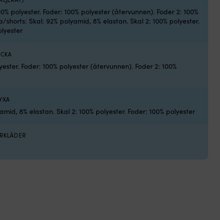
dr
00% polyester. Foder: 100% polyester (återvunnen). Foder 2: 100%
i
a/shorts: Skal: 92% polyamid, 8% elastan. Skal 2: 100% polyester.
mi
olyester
oc
ned
ACKA
Fle
han
yester. Foder: 100% polyester (återvunnen). Foder 2: 100%
vä
hä
un
YXA
kal
tra
amid, 8% elastan. Skal 2: 100% polyester. Foder: 100% polyester
mel
ha
ARKLÄDER
Sm
seg
för
akt
liv
om
Hel
Ha
HP