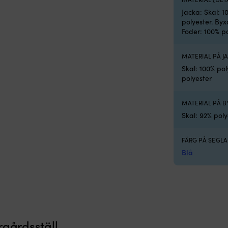
Jacka: Skal: 1
polyester. Byx
Foder: 100% p
MATERIAL PÅ J
Skal: 100% pol
polyester
MATERIAL PÅ B
Skal: 92% poly
FÄRG PÅ SEGL
Blå
rgårdsställ