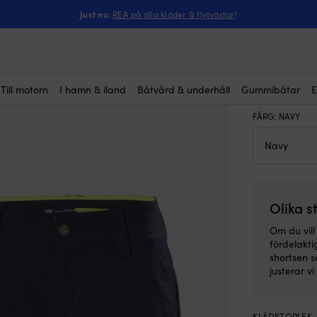
ntressera dig?
dsställ Helly Hansen Crew Midlayer 2 + Quick-Dry Cargo, Navy, dam
Just nu:
REA på alla kläder & flytvästar
!
Skärgård
Quick-D
Rek.
2 
Till motorn
I hamn & iland
Båtvård & underhåll
Gummibåtar
E
FÄRG
:
NAVY
Olika s
Om du vill
fördelakti
shortsen 
justerar vi
KLÄDSTORLEK