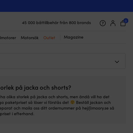
☓
sställ Helly Hansen Crew Midlayer 2 +
ry Cargo, Navy, dam
0
45 000 båttillbehör från 800 brands
Galet snabb frakt & superenkel prisgaranti
898
kr
Det
Det
från
1 839
kr
Supernöjda kunder – 4.7/5 på Trustpilot
Magazine
lmotorer
Motorsök
Outlet
ursprungliga
nuvarande
priset
priset
var:
är:
2
från
898 kr.
1
839 kr.
torlek på jacka och shorts?
 ha olika storlek på jacka och shorts, men ändå vill ha det
ga paketpriset så löser vi förstås det
Beställ jackan och
separat och maila oss ditt ordernummer på hej@moory.se så
 priset i efterhand.