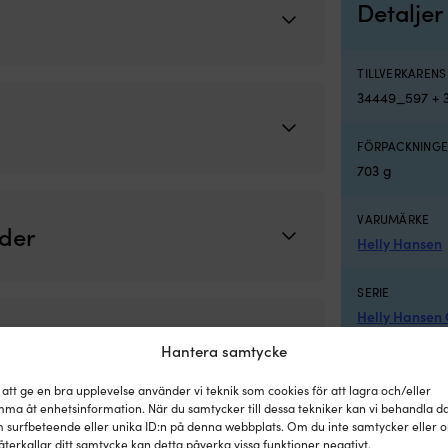
Detaljer
TILLVERKAREN
34449_597 + 
FÖRPACKNINGE
703 g
VARUMÄRKE
äder
Helly Hansen
SERIE
Helly Hansen
Hantera samtycke
MODELL
Helly Hansen
 att ge en bra upplevelse använder vi teknik som cookies för att lagra och/eller
ma åt enhetsinformation. När du samtycker till dessa tekniker kan vi behandla d
 surfbeteende eller unika ID:n på denna webbplats. Om du inte samtycker eller 
LÄNK TILL TILL
återkallar ditt samtycke kan detta påverka vissa funktioner negativt.