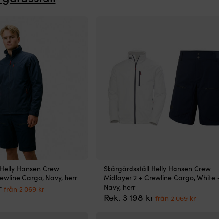
 Helly Hansen Crew
Skärgårdsställ Helly Hansen Crew
rewline Cargo, Navy, herr
Midlayer 2 + Crewline Cargo, White 
Det
Det
r
Navy, herr
från
2 069
kr
ursprungliga
nuvarande
Det
Det
Rek.
3 198
kr
från
2 069
kr
priset
priset
ursprungliga
nuvar
var:
är:
priset
priset