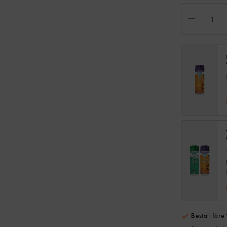
Skär
Hell
Han
Cre
Mid
2
+
Qui
Dry
Car
Nav
da
mä
Beställ före