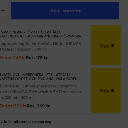
gårdsställ
y
Lägg i varukorg
sen
w
layer
IMPREGNERING FÖR ATT ÅTERSTÄLLA
VATTENSKYDD & BESVARA ANDNINGSFÖRMÅGRA
ck-
Impregnering för vattentäta kläder NIKWAX
Lägg till
TX.Direct Wash-In, 300 ml
go,
Det
Det
Endast
149
kr
Rek.
179
kr
y,
ursprungliga
nuvarande
m
priset
priset
ngd
TVÄTTA OCH IMPREGNERA I ETT - ÅTERSTÄLL
var:
är:
VATTENSKYDDET OCH FÖRLÄNG LIVSLÄNGDEN!
179 kr.
149 kr.
Tvättmedel & impregnering för vattentäta
Lägg till
kläder NIKWAX Tech Wash & TX.Direct Wash-
In, 300 ml + 300 ml
Det
Det
Endast
229
kr
Rek.
269
kr
ursprungliga
nuvarande
priset
priset
 12.30 för utleverans samma dag
var:
är: