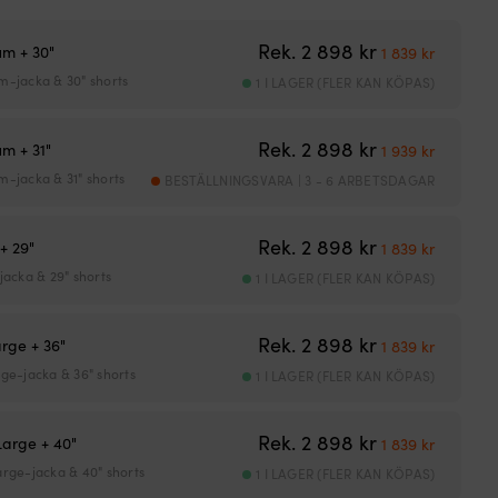
Det ursprunglig
Det nuva
Rek.
2 898
kr
m + 30"
1 839
kr
-jacka & 30" shorts
1 I LAGER (FLER KAN KÖPAS)
Det ursprunglig
Det nuva
Rek.
2 898
kr
m + 31"
1 939
kr
-jacka & 31" shorts
BESTÄLLNINGSVARA | 3 - 6 ARBETSDAGAR
Det ursprunglig
Det nuva
Rek.
2 898
kr
+ 29"
1 839
kr
jacka & 29" shorts
1 I LAGER (FLER KAN KÖPAS)
Det ursprunglig
Det nuva
Rek.
2 898
kr
rge + 36"
1 839
kr
ge-jacka & 36" shorts
1 I LAGER (FLER KAN KÖPAS)
Det ursprunglig
Det nuva
Rek.
2 898
kr
arge + 40"
1 839
kr
rge-jacka & 40" shorts
1 I LAGER (FLER KAN KÖPAS)