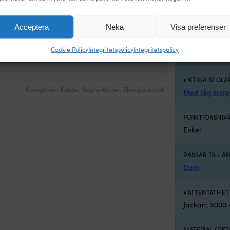
https://www.
https://www.
Acceptera
Neka
Visa preferenser
TILLVERKAREN
Cookie Policy
Integritetspolicy
Integritetspolicy
Navy
VIKTIGA SEGL
Kategorier:
Kläder
,
Seglarkläder
,
Skärgårdsställ
Med låg krag
FUNKTIONSNIV
Enkel
PASSAR TILL 
Dam
VATTENTÄTHET
Jackan: 5000 
MATERIAL (DET