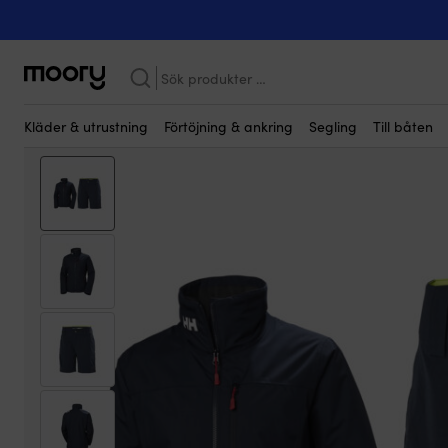
Kanske någon av dessa produkter kan i
På människan
-
Kläder
-
Seglarkläder
-
Skärgårdsställ
-
Skärgår
Sök
efter:
Kläder & utrustning
Förtöjning & ankring
Segling
Till båten
Paketpris!
Kampanj!