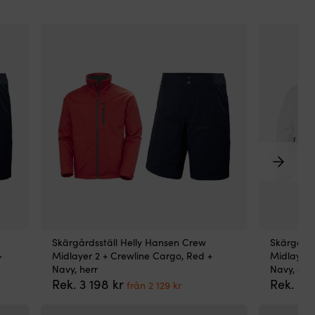
Ra
2.0
är
en
lätt
oc
rör
da
för
dig
so
vill
ku
jo
om
uta
att
kä
Skärgårdsställ Helly Hansen Crew
Skärgårds
dig
+
Midlayer 2 + Crewline Cargo, Red +
Midlayer 
be
Navy, herr
Navy, da
Str
Det
Det
Rek.
3 198
kr
Rek.
2 
för
från
2 129
kr
ande
ursprungliga
nuvarande
är
priset
priset
oc