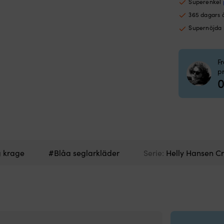
Superenkel
365 dagars 
Supernöjda
F
p
0
g krage
#Blåa seglarkläder
Serie:
Helly Hansen C