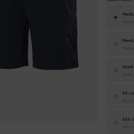
Mediu
Medium
Mediu
Medium
Small 
Small-
XX-La
XX-Lar
XXX-L
XXX-La