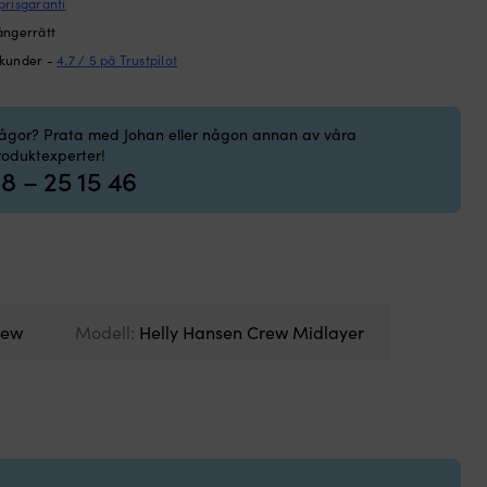
prisgaranti
269 kr.
229 kr.
Lät
Seg
str
ångerrätt
seg
I LAGER
 kunder -
4.7 / 5 på Trustpilot
so
hål
re
rågor? Prata med Johan eller någon annan av våra
oc
roduktexperter!
stä
8 – 25 15 46
ute
Var
luv
oc
D-
rin
för
dö
rew
Modell:
Helly Hansen Crew Midlayer
öka
säk
Fle
kr
ger
mj
kom