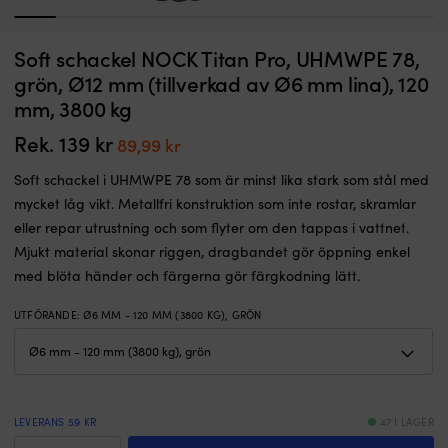
1
2
3
4
5
6
7
8
9
1
Soft
Fö
Soft schackel NOCK Titan Pro, UHMWPE 78,
Soft schackel NOCK Titan Pro, UHMWPE 78, grön, Ø10 mm (tillverkad av
F
schackel
m
Ø5 mm lina), 110 mm, 2000 kg
f
grön, Ø12 mm (tillverkad av Ø6 mm lina), 120
i
fö
mm, 3800 kg
I LAGER
UHMWPE
sp
Det
Det
89
kr
79,99
kr
78
ö
ursprungliga
nuvarande
Rek.
139
kr
Det
Det
89,99
kr
som
–
priset
priset
ursprungliga
nuvarande
är
p
var:
är:
Soft schackel i UHMWPE 78 som är minst lika stark som stål med
minst
fö
priset
priset
89 kr.
79,99 kr.
lika
al
mycket låg vikt. Metallfri konstruktion som inte rostar, skramlar
var:
är:
stark
t
eller repar utrustning och som flyter om den tappas i vattnet.
139 kr.
89,99 kr.
som
a
Mjukt material skonar riggen, dragbandet gör öppning enkel
stål
fö
med blöta händer och färgerna gör färgkodning lätt.
med
L
mycket
p
låg
8
UTFÖRANDE
:
Ø6 MM - 120 MM (3800 KG), GRÖN
vikt.
m
Metallfri
ä
konstruktion
pe
som
til
inte
n
LEVERANS 59 KR
47 I LAGER
rostar,
&
Soft