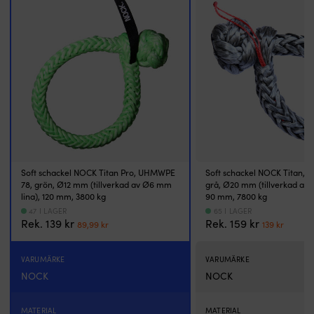
en
m
soft
h
schackel
2
i
fl
UHMWPE
hö
78
o
som
8
kombinerar
fl
mycket
k
hög
g
styrka
g
med
el
extremt
fö
Soft schackel NOCK Titan Pro, UHMWPE
Soft schackel NOCK Titan,
låg
m
78, grön, Ø12 mm (tillverkad av Ø6 mm
grå, Ø20 mm (tillverkad av 
vikt.
ry
lina), 120 mm, 3800 kg
90 mm, 7800 kg
Den
i
47 I LAGER
65 I LAGER
Det
Det
Det
Det
Rek.
139
kr
Rek.
159
kr
textila
b
89,99
kr
139
kr
ursprungliga
nuvarande
ursprungl
nuva
konstruktionen
Y
priset
priset
priset
priset
saknar
ha
VARUMÄRKE
var:
är:
VARUMÄRKE
var:
är:
vassa
–
139 kr.
89,99 kr.
159 kr.
139 kr.
NOCK
NOCK
kanter
b
och
sp
är
o
MATERIAL
MATERIAL