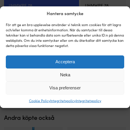
skonsam
ä
UHMWPE 78
UHMWPE 78
mot
ä
både
v
Hantera samtycke
segel,
t
BROTTGRÄNS
BROTTGRÄNS
däck
fö
För att ge en bra upplevelse använder vi teknik som cookies för att lagra
3800 kg
7800 kg
och
l
och/eller komma åt enhetsinformation. När du samtycker till dessa
tampar.
h
tekniker kan vi behandla data som surfbeteende eller unika ID:n på denna
Schackeln
o
webbplats. Om du inte samtycker eller om du återkallar ditt samtycke kan
GODSDIAMETER
GODSDIAMETER
flyter
s
detta påverka vissa funktioner negativt.
Ø12 mm
Ø20 mm
och
sti
kan
N
inte
g
Acceptera
TILLVERKAD AV UHMWPE-LINA
TILLVERKAD AV UHMWPE-LINA
rosta,
s
Ø6 mm
Ø10 mm
vilket
t
Neka
minskar
–
underhåll
vi
Till produkten
Visa preferenser
och
h
risken
d
för
p
Cookie Policy
Integritetspolicy
Integritetspolicy
missfärgningar.
v
Det
e
Andra köpte också
smidiga
b
dragbandet
gör