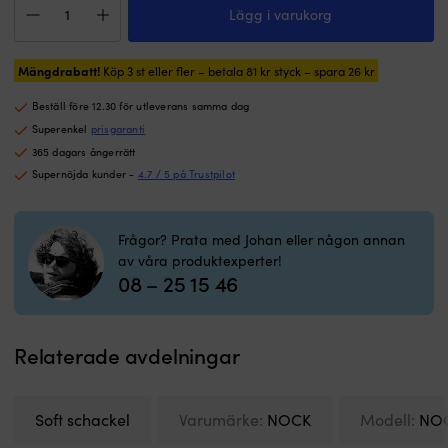
skramlar
f
Lägg i varukorg
schackel
eller
til
NOCK
repar
b
Titan
utrustning
el
Mängdrabatt!
Pro,
Köp 3 st eller fler – betala
81
kr
styck – spara
26
kr
och
b
UHMWPE
som
(
Beställ före 12.30 för utleverans samma dag
78,
flyter
ä
grön,
Superenkel
prisgaranti
om
i
Ø12
den
l
365 dagars ångerrätt
mm
tappas
la
Supernöjda kunder -
4.7 / 5 på Trustpilot
(tillverkad
i
G
av
vattnet.
p
Ø6
Mjukt
14
Frågor? Prata med Johan eller någon annan
mm
material
m
av våra produktexperter!
lina),
skonar
r
08 – 25 15 46
120
riggen,
til
mm,
dragbandet
b
3800
gör
p
kg
öppning
m
Relaterade avdelningar
mängd
enkel
3
med
–
blöta
6
Soft schackel
Varumärke:
NOCK
Modell:
NOC
händer
t
och
–