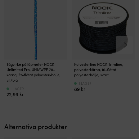
att
du
enkelt
öppnar
och
stänger
även
med
kalla
eller
Stum
Flätad
blöta
Tågvirke på löpmeter NOCK
Polyesterlina NOCK Trimline,
prestandalina
polyesterlina
händer.
Unlimited Pro, UHMWPE 78-
polyesterkärna, 16-flätat
för
med
Flexibiliteten
kärna, 32-flätat polyester-hölje,
polyesterhölje, svart
finsmakaren
polyester
gör
vit/blå
I LAGER
med
som
den
89
kr
I LAGER
UHMWPE-
hölje
tyst
22,99
kr
kärna
från
och
till
NOCK
följsam
otroligt
Polyesterkärnan
jämfört
pris
ger
med
Låg
linan
metallschacklar
Alternativa produkter
töjning
en
och
(stretch
stark
den
vid
&