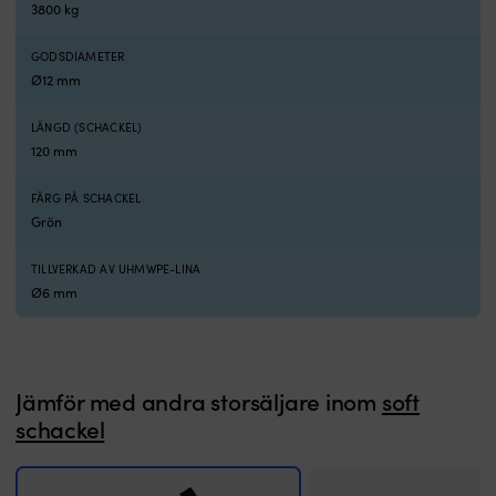
vattnet
s
3800 kg
och
fa
rostar
i
GODSDIAMETER
inte
po
Ø12 mm
för
Fö
trygg
sl
LÄNGD (SCHACKEL)
hantering
(y
120 mm
Finns
i
i
ö
flera
m
FÄRG PÅ SCHACKEL
storlekar
n
Grön
och
o
färger
ö
TILLVERKAD AV UHMWPE-LINA
för
l
Ø6 mm
enkel
Hö
organisering
n
ombord
i
Stark
fi
och
fl
Jämför med andra storsäljare inom
soft
skonsam
–
schackel
NOCK
b
Titan
tö
Pro
o
är
m