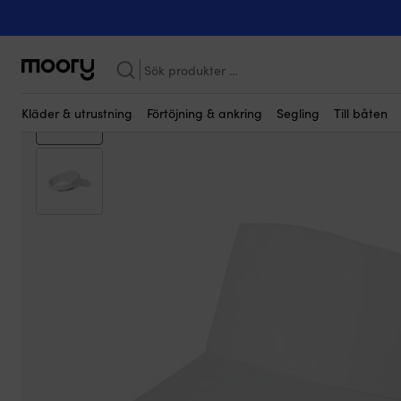
Kanske någon av dessa produkter kan i
På människan
-
Kläder
-
Seglarkepsar
-
Solskärm Helly Hansen C
Kampanj!
Sök
efter:
Kläder & utrustning
Förtöjning & ankring
Segling
Till båten