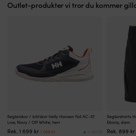
Outlet-produkter vi tror du kommer gill
Lätt
Snabbtorkan
Seglarskor / båtskor Helly Hansen Foil AC-37
Seglarshorts H
&
ripstoptyg
Low, Navy / Off White, herr
Ebony, dam
teknisk
med
Det
Det
1 699
kr
899
kr
seglarsko
stretch
1 009
kr
I LAGER
ursprungliga
nuvarande