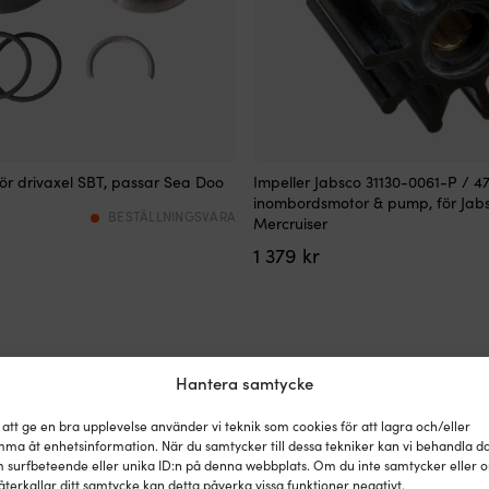
ör drivaxel SBT, passar Sea Doo
Impeller Jabsco 31130-0061-P / 47
inombordsmotor & pump, för Jab
BESTÄLLNINGSVARA
Mercruiser
1 379
kr
Hantera samtycke
 att ge en bra upplevelse använder vi teknik som cookies för att lagra och/eller
ma åt enhetsinformation. När du samtycker till dessa tekniker kan vi behandla d
 surfbeteende eller unika ID:n på denna webbplats. Om du inte samtycker eller 
återkallar ditt samtycke kan detta påverka vissa funktioner negativt.