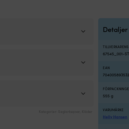
Detaljer
TILLVERKAREN
67545_001-S
EAN
70400589353
FÖRPACKNINGE
555 g
VARUMÄRKE
Kategorier:
Seglarkepsar
,
Kläder
Helly Hansen