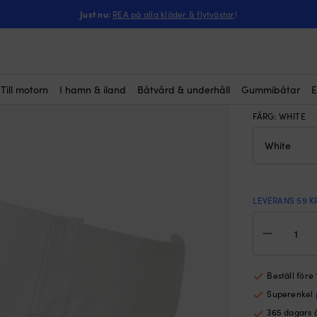
ntressera dig?
rew Visor 2.0, White, One-Size
Just nu:
REA på alla kläder & flytvästar
!
Solskärm
One-Siz
Rek.
29
Till motorn
I hamn & iland
Båtvård & underhåll
Gummibåtar
E
FÄRG
:
WHITE
LEVERANS 59 K
Sol
Hell
Han
Cre
Viso
Beställ före
2.0,
Superenkel
Whit
One
365 dagars 