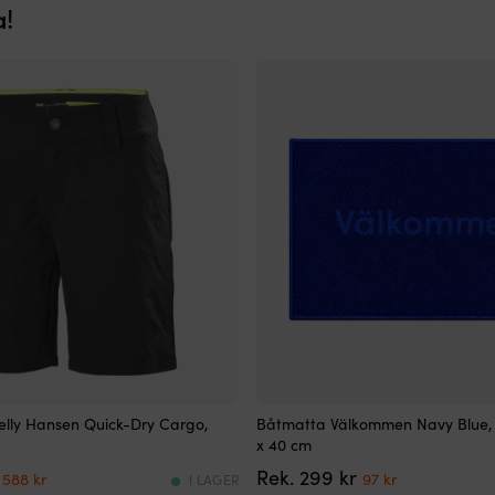
a!
de
Båtmatta
elly Hansen Quick-Dry Cargo,
Båtmatta Välkommen Navy Blue, 
med
x 40 cm
marinblå
Det
Det
Det
Det
299
kr
design
588
kr
97
kr
I LAGER
ursprungliga
nuvarande
ursprungliga
nuvarande