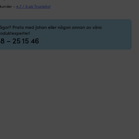
 kunder -
4.7 / 5 på Trustpilot
ngd
rågor? Prata med Johan eller någon annan av våra
roduktexperter!
8 – 25 15 46