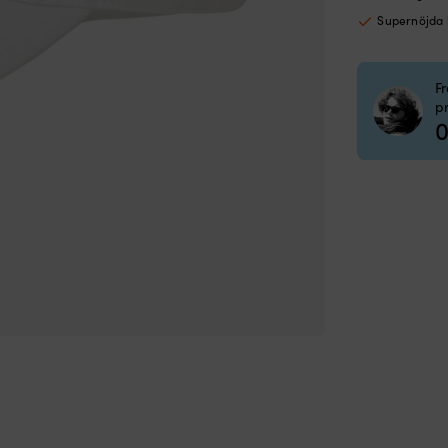
Size
Supernöjda
mä
F
p
0