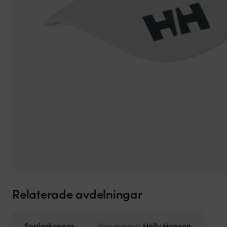
Relaterade avdelningar
Seglarkepsar
Varumärke:
Helly Hansen