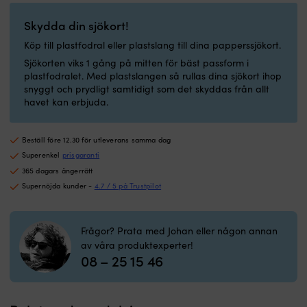
11
c
Skydda din sjökort!
S
Köp till plastfodral eller plastslang till dina papperssjökort.
ä
a
Sjökorten viks 1 gång på mitten för bäst passform i
fö
plastfodralet. Med plastslangen så rullas dina sjökort ihop
pr
snyggt och prydligt samtidigt som det skyddas från allt
b
havet kan erbjuda.
til
sj
o
Beställ före 12.30 för utleverans samma dag
in
Superenkel
prisgaranti
s
365 dagars ångerrätt
d
Supernöjda kunder -
4.7 / 5 på Trustpilot
el
i
M
h
Frågor? Prata med Johan eller någon annan
el
av våra produktexperter!
lä
08 – 25 15 46
v
k
d
f