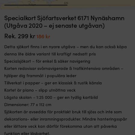
1
2
Enkelt
S
Specialkort Sjöfartsverket 6171 Nynäshamn
Sjökortsfodral Sjöfartsverket, 1 styck
S
&
m
(Utgåva 2020 – ej senaste utgåvan)
praktiskt
I LAGER
ty
149
kr
fodral
il
Rek.
299
kr
Det
Det
186
kr
till
Ko
ursprungliga
nuvarande
ditt
a
Detta sjökort finns i en nyare utgåva – men du kan också köpa
priset
priset
sjökort
vi
denna lite äldre variant till kraftigt nedsatt pris
Passar
n
var:
är:
Specialsjökort – för enkel & säker navigering
alla
i
299 kr.
186 kr.
papperssjökort
&
Korten redovisar svårnavigerade & trafikintensiva områden –
från
i
hjälper dig frammåt i populära leder
Sjöfartsverket
k
Tillverkat i papper – ger en klassisk & rustik känsla
Passar
o
perfekt
Ko
Kortet är plano – slipp utnöttna veck
till
ä
Lägsta skalan – 1:25 000 – ger en tydlig kartbild
alla
ty
Dimensioner: 77 x 112 cm
sjökort
d
Sjökorten är avsedda för praktiskt bruk till sjöss och inte som
i
–
A0
fö
dekorations- eller inramningsprodukter. Mindre hanteringsspår
format
at
eller lättare veck kan därför förekomma utan att påverka
Sjökorten
en
funktion eller läsbarhet.