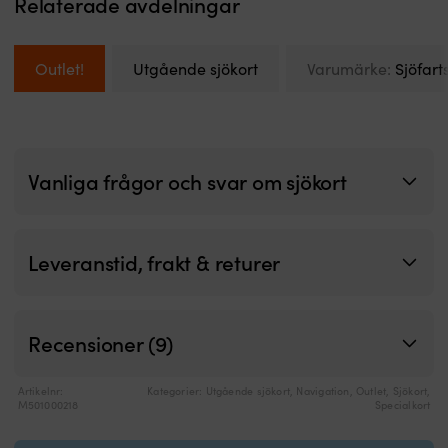
Relaterade avdelningar
u
at
p
Outlet!
Utgående sjökort
Varumärke:
Sjöfart
fu
el
lä
Vanliga frågor och svar om sjökort
Leveranstid, frakt & returer
Recensioner (9)
Artikelnr:
Kategorier:
Utgående sjökort
,
Navigation
,
Outlet
,
Sjökort
,
M501000218
Specialkort