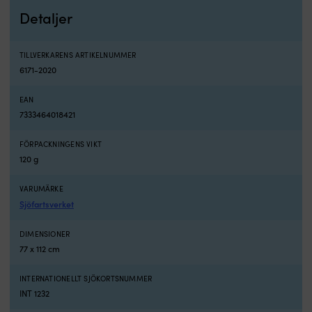
Detaljer
TILLVERKARENS ARTIKELNUMMER
6171-2020
EAN
7333464018421
FÖRPACKNINGENS VIKT
120 g
VARUMÄRKE
Sjöfartsverket
DIMENSIONER
77 x 112 cm
INTERNATIONELLT SJÖKORTSNUMMER
INT 1232