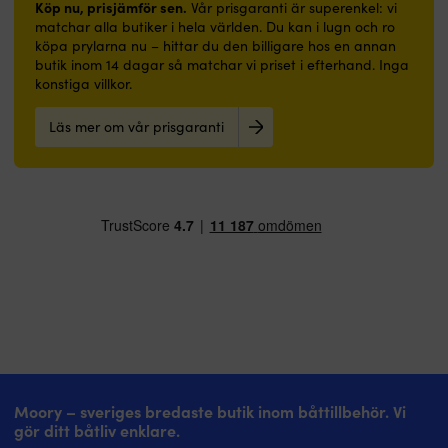
Köp nu, prisjämför sen.
att
underlaget
Vår prisgaranti är superenkel: vi
–
–
enkelt
avsedd
matchar alla butiker i hela världen. Du kan i lugn och ro
ger
ger
kunna
primer
köpa prylarna nu – hittar du den billigare hos en annan
en
en
navigera
Kan
butik inom 14 dagar så matchar vi priset i efterhand. Inga
tydlig
tydlig
sig
även
konstiga villkor.
kartbild
kartbild
fram
appliceras
Dimensioner:
Dimensioner:
Kortet
direkt
77
77
Läs mer om vår prisgaranti
är
på
x
x
plano
rengjord,
112
112
–
avfettad
cm
cm
slipp
&
Sjökorten
Sjökorten
utnöttna
avslipad
är
är
veck
glasfiber
avsedda
avsedda
Lägsta
Mycket
för
för
skalan
god
praktiskt
praktiskt
–
täckförmåga
bruk
bruk
1:50
–
till
till
000
gör
sjöss
sjöss
–
den
och
och
ger
enkel
inte
inte
en
att
som
som
bra
måla
dekorations-
dekorations-
Moory – sveriges bredaste butik inom båttillbehör. Vi
översikt
med
eller
eller
gör ditt båtliv enklare.
Dimensioner:
Långvarig