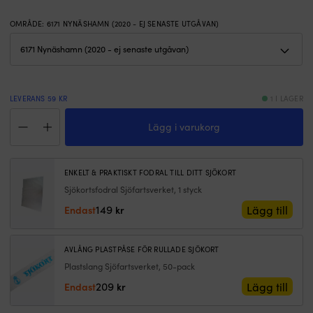
viks
k
1
n
OMRÅDE
:
6171 NYNÄSHAMN (2020 - EJ SENASTE UTGÅVAN)
gång
si
på
f
mitten
Ko
för
ä
bäst
p
passform
–
LEVERANS 59 KR
1 I LAGER
Tillverkat
sl
Specialkort
i
u
Lägg i varukorg
Sjöfartsverket
plast
v
6171
–
L
Nynäshamn
skyddar
s
(Utgåva
sjökortet
–
ENKELT & PRAKTISKT FODRAL TILL DITT SJÖKORT
2020
mot
1:
Sjökortsfodral Sjöfartsverket, 1 styck
-
vattenstänk
0
ej
149
Lägg till
Endast
kr
Skyddet
–
senaste
gör
g
utgåvan)
sjökortet
e
mängd
AVLÅNG PLASTPÅSE FÖR RULLADE SJÖKORT
mer
b
hållbart
öv
Plastslang Sjöfartsverket, 50-pack
&
D
209
Lägg till
Endast
kr
långlivat
7
x