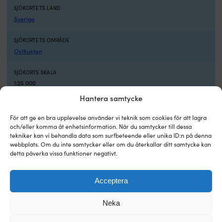
SJÖKORTETS LAND
Sverige
SJÖKORTETS OMRÅDE
Ostkusten
SJÖKORTS SKALA
1:25 000
Hantera samtycke
UTGIVNINGSDATUM PÅ SJÖKORT
mars 2020
För att ge en bra upplevelse använder vi teknik som cookies för att lagra
och/eller komma åt enhetsinformation. När du samtycker till dessa
tekniker kan vi behandla data som surfbeteende eller unika ID:n på denna
ÄR SENASTE UTGÅVA
webbplats. Om du inte samtycker eller om du återkallar ditt samtycke kan
Nej
detta påverka vissa funktioner negativt.
Acceptera
Andra köpte också
Neka