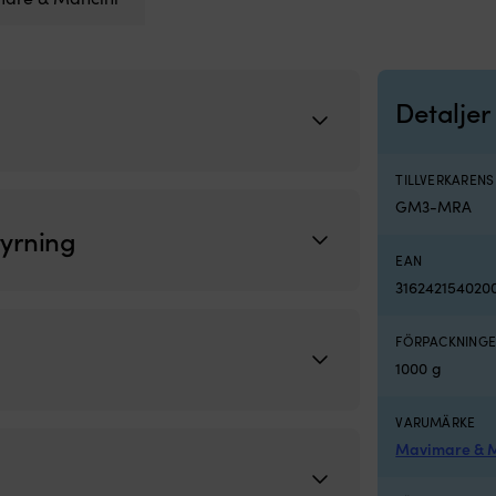
Detaljer
TILLVERKAREN
GM3-MRA
tyrning
EAN
316242154020
FÖRPACKNINGE
1000 g
VARUMÄRKE
Mavimare & M