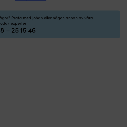
0BT
ngd
rågor? Prata med Johan eller någon annan av våra
roduktexperter!
8 – 25 15 46