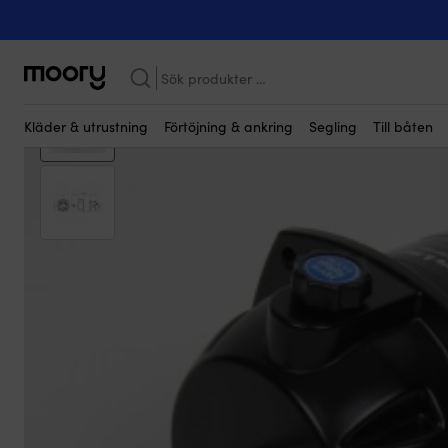
Kanske någon av dessa produkter kan i
Till båten
-
Styrning
-
Hydraulstyrning
-
Hydraulpumpar
-
Hydrau
Sök
efter:
Kläder & utrustning
Förtöjning & ankring
Segling
Till båten