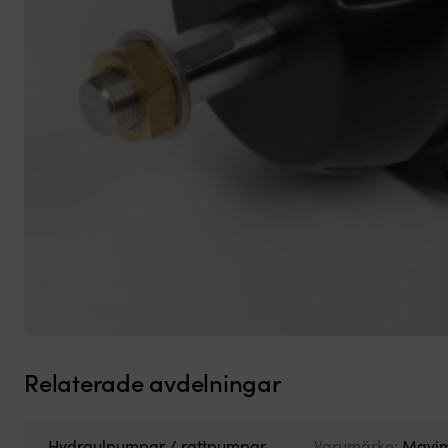
Relaterade avdelningar
Hydraulpumpar / rattpumpar
Varumärke:
Mavim