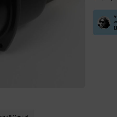
GF9
mä
F
p
0
are & Mancini