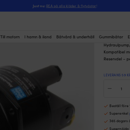
ntressera dig?
lpump / rattpump Mavimare & Mancini GM3-MRA, till GF90BT
Just nu:
REA på alla kläder & flytvästar
!
Hydraul
GM3-MRA
5 799
kr
Till motorn
I hamn & iland
Båtvård & underhåll
Gummibåtar
E
Hydraulpump,
Kompatibel m
Reservdel – p
LEVERANS 59 K
Hyd
/
rat
Mav
&
Beställ före
Man
Superenkel
GM
MRA
365 dagars 
till
Supernöjda