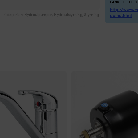
LÄNK TILL TILL
http://www.
Kategorier:
Hydraulpumpar
,
Hydraulstyrning
,
Styrning
pump.html