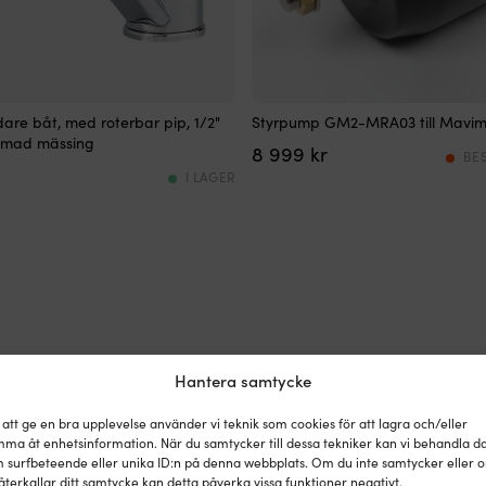
ndare
Passar
re båt, med roterbar pip, 1/2"
Styrpump GM2-MRA03 till Mavi
balnd
romad mässing
8 999
kr
annat
BE
GE100
I LAGER
och
GE300BET.GM2-
MRA03TECHNICAL
DETAILS:Capacity:
32
cm³N.
of
pistons:
7Max
pressure:
Hantera samtycke
70
barWeight:
 att ge en bra upplevelse använder vi teknik som cookies för att lagra och/eller
3,4
ma åt enhetsinformation. När du samtycker till dessa tekniker kan vi behandla d
Kg.
 surfbeteende eller unika ID:n på denna webbplats. Om du inte samtycker eller 
återkallar ditt samtycke kan detta påverka vissa funktioner negativt.