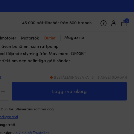
☓
pump / rattpump Mavimare & Mancini
, till GF90BT
0
45 000 båttillbehör från 800 brands
Galet snabb frakt & superenkel prisgaranti
Supernöjda kunder – 4.7/5 på Trustpilot
Magazine
lmotorer
Motorsök
Outlet
 även benämnt som rattpump
ed följande styrning från Mavimare: GF90BT
erfekt om den befintliga gått sönder
R
BESTÄLLNINGSVARA | 3 - 6 ARBETSDAGAR
raulpump
Lägg i varukorg
tpump
imare
 12.30 för utleverans samma dag
cini
prisgaranti
3-
,
ångerrätt
 kunder -
4.7 / 5 på Trustpilot