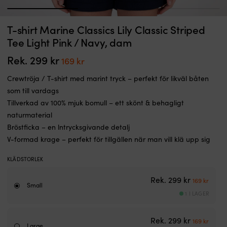
1
2
3
Vattentemperaturmätare
Vi
T-shirt Marine Classics Lily Classic Striped
Vattentemperaturmätare iGauge, imfri, Ø52 mm, 12 V / 24 V, 240 - 33 Ω,
V
som
m
silver/svart, 40 - 120 °C + givare
f
Tee Light Pink / Navy, dam
varnar
6
I LAGER
vid
si
Rek.
299
kr
Det
Det
169
kr
459
kr
över
fö
ursprungliga
nuvarande
95
rä
Crewtröja / T-shirt med marint tryck – perfekt för likväl båten
priset
priset
°C
vi
som till vardags
så
o
var:
är:
Tillverkad av 100% mjuk bomull – ett skönt & behagligt
att
D
299 kr.
169 kr.
du
fä
naturmaterial
hinner
he
Bröstficka – en lntrycksgivande detalj
reagera
p
V-formad krage – perfekt för tillgällen när man vill klä upp sig
på
o
överhettning.
ta
KLÄDSTORLEK
Den
li
levereras
pl
Det urspr
Det n
Rek.
299
kr
med
vi
169
kr
Small
givare
st
1 I LAGER
och
Sl
passar
6
52
po
Det urspr
Det n
Rek.
299
kr
169
kr
Large