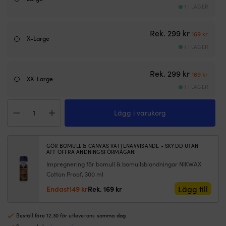
mm
m
1 I LAGER
panelhål.
U
IP67,
s
imfri
m
Det urspr
Det n
Rek.
299
kr
169
kr
lins
tå
X-Large
1 I LAGER
och
fu
vit
so
LED-
o
Det urspr
Det n
Rek.
299
kr
169
kr
belysning
ak
XX-Large
gör
a
1 I LAGER
den
|
T-
trygg
6
Lägg i varukorg
shirt
att
si
Marine
använda
g
Classics
ombord.
d
Lily
|
en
GÖR BOMULL & CANVAS VATTENAVVISANDE - SKYDD UTAN
Classic
ATT OFFRA ANDNINGSFÖRMÅGAN!
Varnar
at
Striped
vid
hi
Impregnering för bomull & bomullsblandningar NIKWAX
Tee
över
rä
Cotton Proof, 300 ml
Light
95
vi
Det
Det
Lägg till
Endast
149
kr
Rek.
169
kr
Pink
°C
o
ursprungliga
nuvarande
/
så
Fä
priset
priset
Navy,
du
he
Beställ före 12.30 för utleverans samma dag
var:
är:
dam
hinner
p