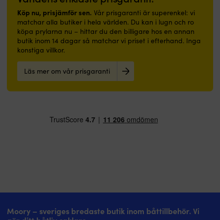
vatten.
fabriksgaranti
9
30%
Köp nu, prisjämför sen.
Vår prisgaranti är superenkel: vi
ger
ce
Limestone
matchar alla butiker i hela världen. Du kan i lugn och ro
extra
3
Neoprene
köpa prylarna nu – hittar du den billigare hos en annan
trygghet
k
ger
butik inom 14 dagar så matchar vi priset i efterhand. Inga
vid
b
slitstyrka
konstiga villkor.
köp.
o
och
tj
mindre
fö
Läs mer om vår prisgaranti
miljöpåverkan.
m
Frontdragkedja
ko
och
s
två
s
3.8
d
cm
k
midjeremmar
a
för
s
trygg
s
justering.
m
D-
r
ring
el
för
fä
dödmansgrepp
ut
–
s
Moory – sveriges bredaste butik inom båttillbehör. Vi
fäst
m