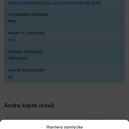
https://www.musto.com/en_se/m-musto-logo-tee-82451
TILLVERKARENS FÄRGNAMN
Navy
PASSAR TILL ANVÄNDARE
Herr
MATERIAL (DETALJERAT)
100% bomull
FÄRG PÅ SEGLARKLÄDER
Blå
Andra köpte också
Hantera samtycke