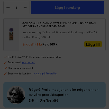
–
o
T-
skönt
s
Lägg i varukorg
shirt
mot
Ju
Musto
kroppen
l
Logo,
och
m
Navy,
en
e
GÖR BOMULL & CANVAS VATTENAVVISANDE - SKYDD UTAN
herr
ATT OFFRA ANDNINGSFÖRMÅGAN!
elegant
m
mängd
Impregnering för bomull & bomullsblandningar NIKWAX
passform
tr
Ficka
–
Cotton Proof, 300 ml
fram
pe
Det
Det
Lägg till
Endast
149
kr
Rek.
169
kr
och
n
ursprungliga
nuvarande
button
v
priset
priset
down
v
Beställ före 12.30 för utleverans samma dag
var:
är:
krage
Ri
169 kr.
149 kr.
Superenkel
prisgaranti
–
m
365 dagars ångerrätt
klassisk
o
Supernöjda kunder -
4.7 / 5 på Trustpilot
stil
m
Diskreta
–
logotyper
b
–
p
Frågor? Prata med Johan eller någon annan
stilrent
Kl
av våra produktexperter!
M
08 – 25 15 46
tr
p