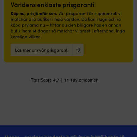
mycket
ger
Världens enklaste prisgaranti!
bra
smidig
skydd
åtkomst
Köp nu, prisjämför sen.
Vår prisgaranti är superenkel: vi
Mellansula
av
matchar alla butiker i hela världen. Du kan i lugn och ro
i
t.ex.
köpa prylarna nu – hittar du den billigare hos en annan
EVA-
mobil
butik inom 14 dagar så matchar vi priset i efterhand. Inga
material
eller
konstiga villkor.
–
plånbok
absorberar
Vaddering
Läs mer om vår prisgaranti
stötar
i
&
Repreve-
ger
fibrer
maximal
–
komfort
återvunna
i
fibrer
varje
från
steg
industri
Biobaserad
och
EVA
konsumenter
–
|
framtagen
Baltic
från
Roxen
sockerrör
är
Större
en
Moory – sveriges bredaste butik inom båttillbehör. Vi