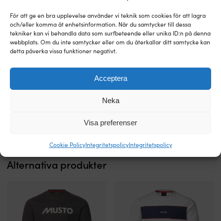
För att ge en bra upplevelse använder vi teknik som cookies för att lagra
och/eller komma åt enhetsinformation. När du samtycker till dessa
tekniker kan vi behandla data som surfbeteende eller unika ID:n på denna
webbplats. Om du inte samtycker eller om du återkallar ditt samtycke kan
detta påverka vissa funktioner negativt.
Acceptera
Snabbtorkande
Klassisk
Seglarkeps Musto Essential Fast
Hoodie Musto Logo, Navy, herr
keps
hoodie
Dry Crew Cap, Black, One-Size
med
för
I LAGER
Neka
Det
Det
999
kr
I LAGER
769
kr
Mustos
herrar,
Det
Det
349
kr
ursprungliga
nuvarande
275
kr
klassiska
snygg
ursprungliga
nuvarande
priset
priset
Visa preferenser
logotyp
på
priset
priset
var:
är:
och
stan
var:
är:
999 kr.
769 kr.
ikoniska
eller
Cookie Policy
Integritetspolicy
Integritetspolicy
349 kr.
275 kr.
fästclips
på
Alternativa produkter
UPF40
klippan
–
i
skyddar
solnedgången
mot
Tillverkad
solens
i
skadliga
100%
strålar
french