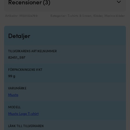
Recensioner (3)
Artikelnr:
M501024769
Kategorier:
T-shirts & linnen
,
Kläder
,
Marina kläder
Detaljer
TILLVERKARENS ARTIKELNUMMER
82451_597
FÖRPACKNINGENS VIKT
99 g
VARUMÄRKE
Musto
MODELL
Musto Logo T-shirt
LÄNK TILL TILLVERKAREN