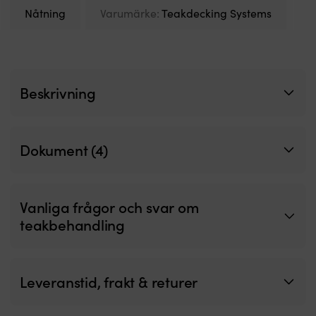
a
Nåtning
Varumärke:
Teakdecking Systems
i
v
ta
&
g
Beskrivning
Dokument (4)
Vanliga frågor och svar om
teakbehandling
Leveranstid, frakt & returer