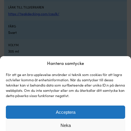
LÄNK TILL TILLVERKAREN
https://teakdecking.com/caulk/
FÄRG
Svart
VOLYM
305 ml
Hantera samtycke
För att ge en bra upplevelse använder vi teknik som cookies för att lagra
Andra köpte också
och/eller komma åt enhetsinformation. När du samtycker till dessa
tekniker kan vi behandla data som surfbeteende eller unika ID:n på denna
webbplats. Om du inte samtycker eller om du återkallar ditt samtycke kan
detta påverka vissa funktioner negativt.
Acceptera
Neka