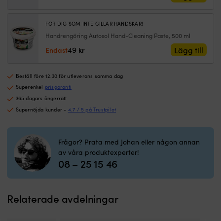
&
ursprungliga
nuvarande
m
priset
priset
ö
var:
är:
FÖR DIG SOM INTE GILLAR HANDSKAR!
–
99 kr.
79 kr.
Handrengöring Autosol Hand-Cleaning Paste, 500 ml
fö
49
Lägg till
Endast
kr
et
s
re
Beställ före 12.30 för utleverans samma dag
T
Superenkel
prisgaranti
&
ce
365 dagars ångerrätt
en
Supernöjda kunder -
4.7 / 5 på Trustpilot
In
M
O
Frågor? Prata med Johan eller någon annan
Fi
av våra produktexperter!
Te
08 – 25 15 46
P
fo
S
F
Relaterade avdelningar
–
g
fö