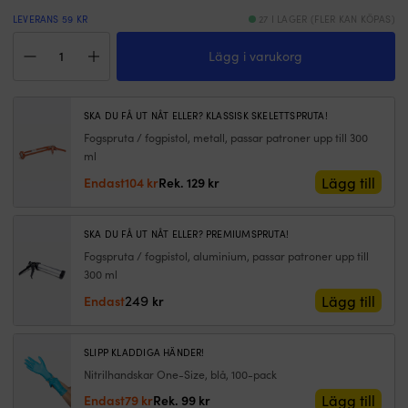
a
fö
LEVERANS 59 KR
27 I LAGER (FLER KAN KÖPAS)
l
Nåtmassa
/
Lägg i varukorg
Teakdecking
tä
Systems
m
SIS
sk
440
SKA DU FÅ UT NÅT ELLER? KLASSISK SKELETTSPRUTA!
d
Caulk,
Fogspruta / fogpistol, metall, passar patroner upp till 300
d
305
lu
ml
ml,
ve
svart
Det
Det
Lägg till
Endast
104
kr
Rek.
129
kr
et
mängd
ursprungliga
nuvarande
El
priset
priset
–
var:
är:
SKA DU FÅ UT NÅT ELLER? PREMIUMSPRUTA!
k
129 kr.
104 kr.
Fogspruta / fogpistol, aluminium, passar patroner upp till
d
300 ml
u
at
249
Lägg till
Endast
kr
fö
si
u
SLIPP KLADDIGA HÄNDER!
f
Nitrilhandskar One-Size, blå, 100-pack
K
sl
Det
Det
Lägg till
Endast
79
kr
Rek.
99
kr