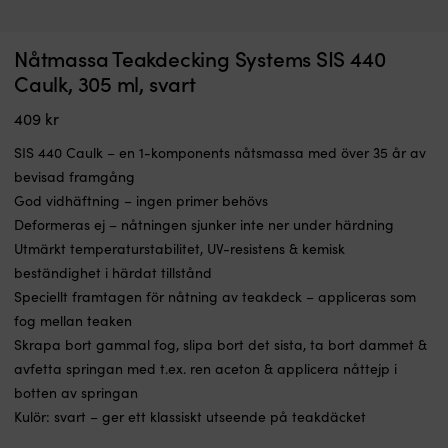
S
Nåtmassa Teakdecking Systems SIS 440
Anod 8M0151541
K
&
s
Caulk, 305 ml, svart
I LAGER
el
209
kr
a
409
kr
ko
fö
SIS 440 Caulk – en 1-komponents nåtsmassa med över 35 år av
l
bevisad framgång
a
God vidhäftning – ingen primer behövs
d
g
Deformeras ej – nåtningen sjunker inte ner under härdning
&
Utmärkt temperaturstabilitet, UV-resistens & kemisk
sk
beständighet i härdat tillstånd
1-
Speciellt framtagen för nåtning av teakdeck – appliceras som
k
–
fog mellan teaken
r
Skrapa bort gammal fog, slipa bort det sista, ta bort dammet &
at
avfetta springan med t.ex. ren aceton & applicera nåttejp i
a
botten av springan
sl
b
Kulör: svart – ger ett klassiskt utseende på teakdäcket
F