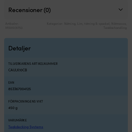
Recensioner (0)
Artikelnr:
Kategorier:
Nåtning
,
Lim, tätning & spackel
,
Nåtmassa
,
M501031753
Teakbehandling
Detaljer
TILLVERKARENS ARTIKELNUMMER
CAULK10CB
EAN
853367004125
FÖRPACKNINGENS VIKT
450 g
VARUMÄRKE
Teakdecking Systems